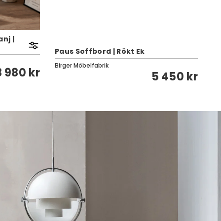
nj |
St
Paus Soffbord | Rökt Ek
| 
Birger Möbelfabrik
St
8 980 kr
5 450 kr