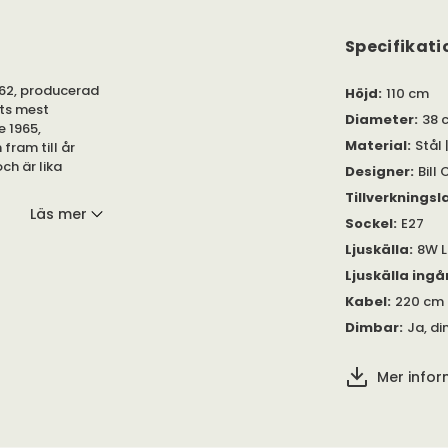
Specifikati
962, producerad
Höjd
:
110 cm
ts mest
Diameter
:
38 
e 1965,
Material
:
Stål 
fram till år
ch är lika
Designer
:
Bill
Tillverkningsl
Läs mer
Sockel
:
E27
organiska,
den i naturen.
Ljuskälla
:
8W L
tad glaskupa
Ljuskälla ingå
Kabel
:
220 cm 
storlekar: höjd
Dimbar
:
Ja, d
i frostat glas
/OFF med
Mer info
ormation om