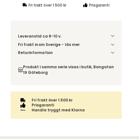
Fri frakt över 1.500 kr
Prisgaranti
Leveranstid ca 8-10 v.
Fri frakt inom Sverige - läs mer
Denna vara skickas till din port/tomtgräns. Innan
Returinformation
leverans blir du aviserad om vilken tidpunkt
Du beställer produkten efter dina val och
leveransen beräknas. Beställs varan ihop med
omfattas därför inte av ångerrätten.
Produkt i samma serie visas i butik, Bangatan
andra produkter skickas hela ordern tillsammans.
19 Göteborg
Fri frakt över 1.500 kr
Prisgaranti
Handla tryggt med Klarna