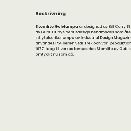
Beskrivning
Stemlite Golvlampa
är designad av Bill Curry 1
av Gubi. Currys debutdesign benämndes som åre
inflytelserika lampa av Industrial Design Magazin
användes i tv-serien Star Trek och var i produktion 
1977. Idag tillverkas lampserien Stemlite av Gubi o
omtyckt nu som då.
Golvlampan Stemlite är inspirerad av blommors 
starka men smala stjälkar som bär upp blomhuvu
Lampan finns i flera olika färger och har en fros
som sprider ett behagligt ljus.
Golvlampan Stemlite från Gubi erbjuds i två olika 
110 och 150 centimeter. Lamphuvudet är tillverkat 
och har diametern 38 centimeter. Roterande ON
dimmer på lamphuvud.
Se bifogad PDF
under 'Specifikation' för mer inf
produkten.