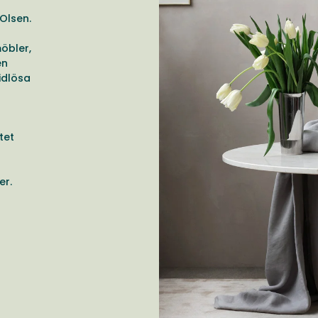
Olsen.
öbler,
en
idlösa
tet
er.