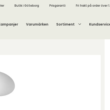
ler
Butik i Göteborg
Prisgaranti
Fri frakt på order över 1
Kampanjer
Varumärken
Sortiment
Kundservic