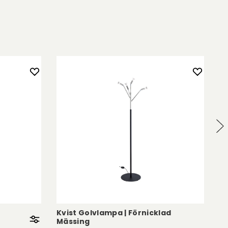
Kvist Golvlampa | Förnicklad
Ma
Mässing
B