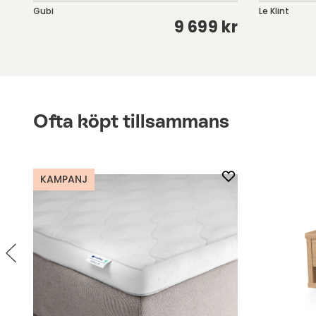
Gubi
Le Klint
kr
9 699 kr
Ofta köpt tillsammans
KAMPANJ