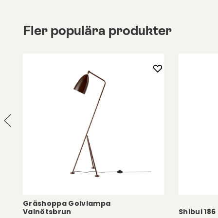
I samma serie finns Stemlite även som bordsla
och pendel.
Fler populära produkter
Gräshoppa Golvlampa
Valnötsbrun
Shibui 18