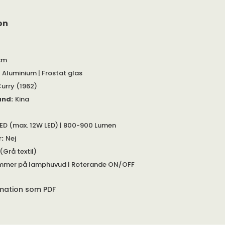
on
cm
| Aluminium | Frostat glas
 Curry (1962)
and
:
Kina
ED (max. 12W LED) | 800-900 Lumen
r
:
Nej
(Grå textil)
immer på lamphuvud | Roterande ON/OFF
rmation som PDF