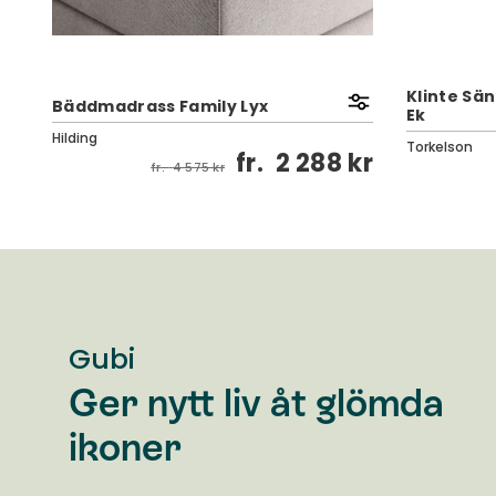
Klinte Sä
Bäddmadrass Family Lyx
Ek
Hilding
Torkelson
kr
fr.
2 288 kr
fr.
4 575 kr
Gubi
Ger nytt liv åt glömda
ikoner