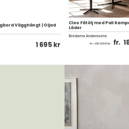
Cleo Fåtölj med Pall Kampa
ngbord Vägghängt | Oljad
Läder
Bröderna Anderssons
fr.
1
1 695 kr
fr.
26 590 kr