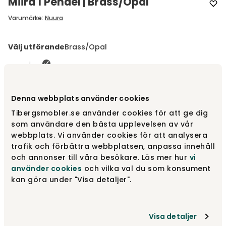
Miira 1 Pendel | Brass/Opal
Varumärke
:
Nuura
Välj utförande
Brass/Opal
Brass/Opal
4 295 kr
Denna webbplats använder cookies
Tibergsmobler.se använder cookies för att ge dig
Rock Grey/Opal
4 295 kr
som användare den bästa upplevelsen av vår
webbplats. Vi använder cookies för att analysera
trafik och förbättra webbplatsen, anpassa innehåll
och annonser till våra besökare. Läs mer hur
vi
Brass/Optic Clear
4 295 kr
använder cookies
och vilka val du som konsument
kan göra under "Visa detaljer".
Visa fler +1
Visa detaljer
Välj modell