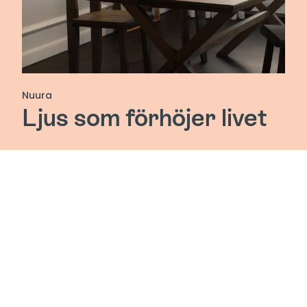
Nuura
Ljus som förhöjer livet
Nuura är ett varumärke som skapar belysning med
fokus på välbefinnande, grundat i Danmark 2017.
Visionen är att skapa belysning som förstärker
atmosfären och förvandlar rum. Med rötter i dansk
designtradition och inspiration från naturen skapar
Nuura belysning för både privata och offentliga
miljöer, där design och funktion samverkar för att
främja välbefinnande.
Namnet Nuura betyder ”ljus och ära” och speglar
ett engagemang för att hedra ljuset som ett