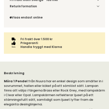
Denna vara skickas till ett ombud. Du väljer själv i kassan
Returinformation
vilket DHL eller PostNord ombud du önskar få din leverans
Du har 14 dagars ångerrätt från den dag du tog emot din
till. Du blir aviserad när din order finns att hämta. Beställs
order, enligt
distansavtalslagen.
Visas endast online
varan ihop med andra produkter skickas hela ordern
tillsammans med samma fraktalternativ.
Fri frakt över 1.500 kr
Prisgaranti
Handla tryggt med Klarna
Beskrivning
Miira 1 Pendel
från Nuura har en enkel design som smälter in i
sovrummet, hallen eller köket på ett sömlöst sätt. Lampan
finns att välja i färgerna Brass eller Rock Grey, med lampskärm
i Clear eller Opal. Lampskärmen reflekterar ljuset på ett
stämningsfullt sätt, samtidigt som ljuset lyfter fram de
eleganta desinglinjerna.