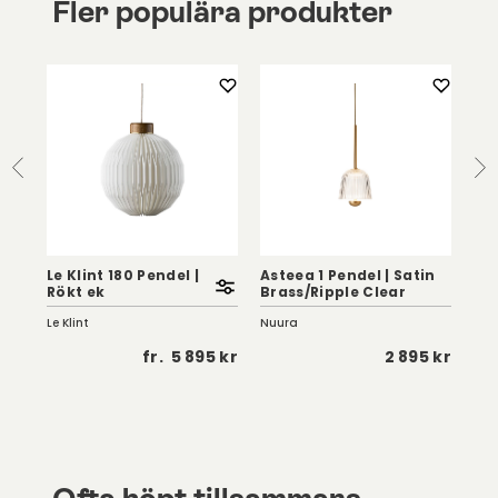
Fler populära produkter
Le Klint 180 Pendel |
Asteea 1 Pendel | Satin
Ano
Rökt ek
Brass/Ripple Clear
Gol
Le Klint
Nuura
Nuu
5 kr
fr.
5 895 kr
2 895 kr