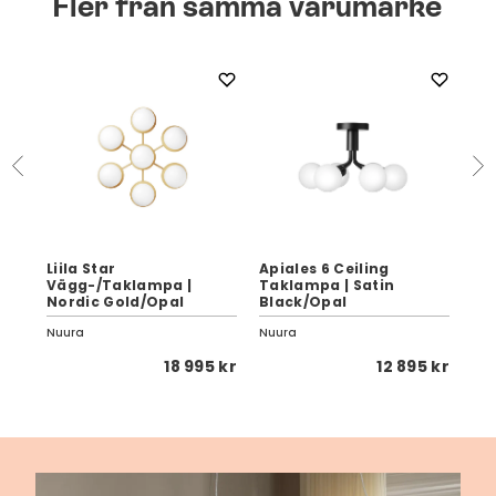
Fler från samma varumärke
Liila Star
Apiales 6 Ceiling
Vägg-/Taklampa |
Taklampa | Satin
Ast
Nordic Gold/Opal
Black/Opal
Bra
Nuura
Nuura
Nuu
 kr
18 995 kr
12 895 kr