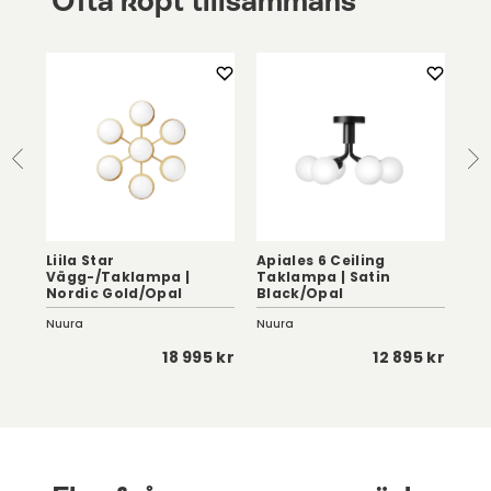
Ofta köpt tillsammans
Liila Star
Apiales 6 Ceiling
Vägg-/Taklampa |
Taklampa | Satin
Flo
Nordic Gold/Opal
Black/Opal
Pe
Nuura
Nuura
HKli
 kr
18 995 kr
12 895 kr