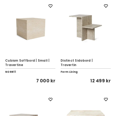
Cubism Soffbord | Small |
Distinct Sidobord |
Travertine
Travertin
NORR11
Ferm Living
7 000 kr
12 499 kr