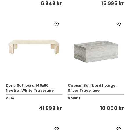
6 949 kr
15 995 kr
Doric Soffbord 140x80 |
Cubism Soffbord | Large |
Neutral White Travertine
Silver Travertine
Gubi
NORR11
41 999 kr
10 000 kr