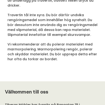
av underlägg på travertin, oavsett vilken dryck du
dricker.
Travertin tål inte syra. Du bör därför undvika
rengöringsmedel som innehåller hög syrehalt. Du
bör dessutom inte använda dig av rengöringsmedel
med slipmaterial, då dessa kan repa materialet.
Slipmaterial innefattar till exempel skursvampar.
Vi rekommenderar att du polerar materialet med
marmorpolering. Marmorpolering rengör, polerar
och skyddar materialet. Du bör upprepa detta efter
hur ofta du torkar av bordet.
Välkommen till oss
Tibergs Möbler har funnits på Bangatan 19 i