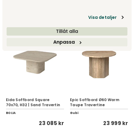
BOLIA
BOLIA
26 935 kr
30 785 kr
Visa detaljer
Tillåt alla
NYHET
Anpassa
Eida Soffbord Square
Epic Soffbord Ø60 Warm
70x70, H32 | Sand Travertin
Taupe Travertine
BOLIA
Gubi
23 085 kr
23 999 kr