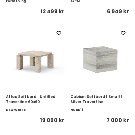
Ferm Living
AYTM
12 499 kr
6 949 kr
Atlas Soffbord | Unfilled
Cubism Soffbord | Small |
Travertine 60x60
Silver Travertine
New Works
NORR11
19 090 kr
7 000 kr