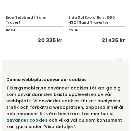
Eida Sidobord | Sand
Eida Soffbord Runt Ø60,
Travertin
H32 | Sand Travertin
BOLIA
BOLIA
20 335 kr
21 435 kr
NYHET
NYHET
Denna webbplats använder cookies
Tibergsmobler.se använder cookies för att ge dig
som användare den bästa upplevelsen av vår
webbplats. Vi använder cookies för att analysera
trafik och förbättra webbplatsen, anpassa innehåll
och annonser till våra besökare. Läs mer hur
vi
Eida Soffbord Square
använder cookies
och vilka val du som konsument
Eida Soffbord Runt Ø90,
100x100, H32 | Sand
kan göra under "Visa detaljer".
H32 | Sand Travertin
Travertin