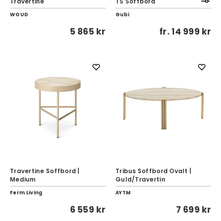
Travertine
TS Soffbord
WOUD
Gubi
5 865 kr
fr.
14 999 kr
Travertine Soffbord |
Tribus Soffbord Ovalt |
Medium
Guld/Travertin
Ferm Living
AYTM
6 559 kr
7 699 kr