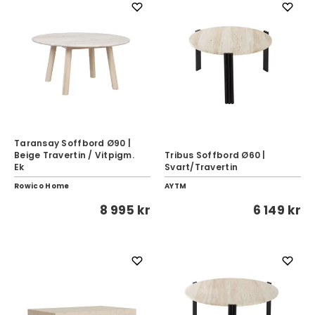
Taransay Soffbord Ø90 |
Beige Travertin / Vitpigm.
Tribus Soffbord Ø60 |
Ek
Svart/Travertin
Rowico Home
AYTM
8 995 kr
6 149 kr