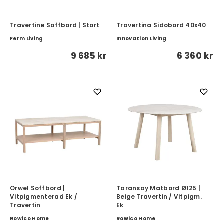
Travertine Soffbord | Stort
Travertina Sidobord 40x40
Ferm Living
Innovation Living
9 685 kr
6 360 kr
Orwel Soffbord |
Taransay Matbord Ø125 |
Vitpigmenterad Ek /
Beige Travertin / Vitpigm.
Travertin
Ek
Rowico Home
Rowico Home