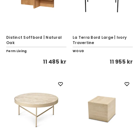
Distinct Soffbord | Natural
La Terra Bord Large | Ivory
Oak
Travertine
Ferm Living
WOUD
11 485 kr
11 955 kr