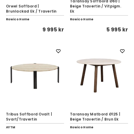
Taransay Soffbord Ø60 |
Orwel Soffbord |
Beige Travertin / Vitpigm.
Brunlackad Ek / Travertin
Ek
Rowico Home
Rowico Home
9 995 kr
5 995 kr
Tribus Soffbord Ovalt |
Taransay Matbord Ø125 |
Svart/Travertin
Beige Travertin / Brun Ek
AYTM
Rowico Home