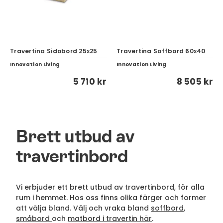
Travertina Sidobord 25x25
Travertina Soffbord 60x40
Innovation Living
Innovation Living
5 710 kr
8 505 kr
Brett utbud av
travertinbord
Vi erbjuder ett brett utbud av travertinbord, för alla
rum i hemmet. Hos oss finns olika färger och former
att välja bland. Välj och vraka bland
soffbord
,
småbord
och
matbord i travertin här
.