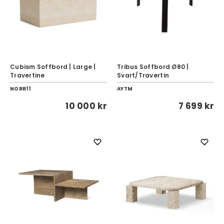
Cubism Soffbord | Large |
Tribus Soffbord Ø80 |
Travertine
Svart/Travertin
NORR11
AYTM
10 000 kr
7 699 kr