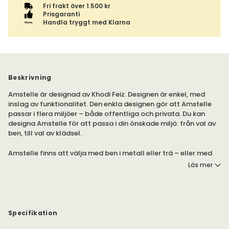
Fri frakt över 1.500 kr
Prisgaranti
Handla tryggt med Klarna
Beskrivning
Amstelle är designad av Khodi Feiz. Designen är enkel, med
inslag av funktionalitet. Den enkla designen gör att Amstelle
passar i flera miljöer – både offentliga och privata. Du kan
designa Amstelle för att passa i din önskade miljö: från val av
ben, till val av klädsel.
Amstelle finns att välja med ben i metall eller trä – eller med
snurrfot. Du kan välja klädsel i tyg eller läder, bland flera
Läs mer
kulörer och kvaliteter.
Vill du veta mer om produkten? Se bifogad
PDF
.
Specifikation