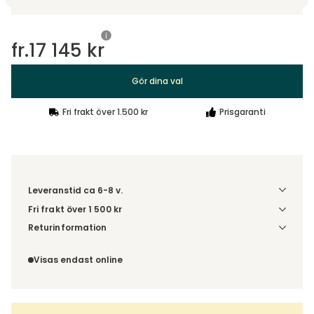
fr.
17 145 kr
Gör dina val
Fri frakt över 1.500 kr
Prisgaranti
Leveranstid ca 6-8 v.
Fri frakt över 1 500 kr
Välj utförande via 'Gör dina val' för fraktinformation på din
Returinformation
kombination.
Du beställer produkten efter dina val och omfattas därför
inte av ångerrätten.
Visas endast online