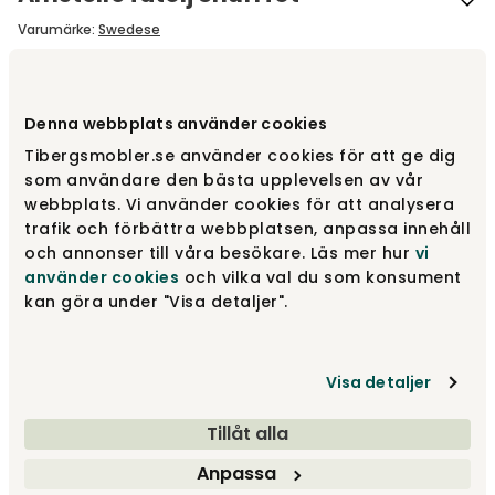
Varumärke
:
Swedese
Välj underrede
Snurrfot
Denna webbplats använder cookies
Tibergsmobler.se använder cookies för att ge dig
Snurrfot
fr.
17 145 kr
som användare den bästa upplevelsen av vår
webbplats. Vi använder cookies för att analysera
trafik och förbättra webbplatsen, anpassa innehåll
och annonser till våra besökare. Läs mer hur
vi
Metallben
fr.
14 235 kr
använder cookies
och vilka val du som konsument
kan göra under "Visa detaljer".
Träben
fr.
17 395 kr
Visa detaljer
Tillåt alla
Designa själv
Anpassa
Gör dina val