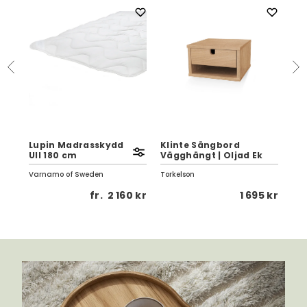
K
Bä
Lupin Madrasskydd
Klinte Sängbord
Fam
Ull 180 cm
Vägghängt | Oljad Ek
Hil
Varnamo of Sweden
Torkelson
 kr
fr.
2 160 kr
1 695 kr