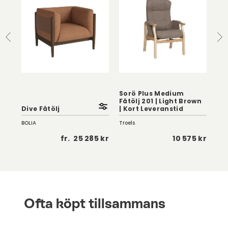
Sorö Plus Medium
Sor
Fåtölj 201 | Light Brown
201
Dive Fåtölj
| Kort Leveranstid
Le
BOLIA
Troels
Troe
 kr
fr.
25 285 kr
10 575 kr
Ofta köpt tillsammans