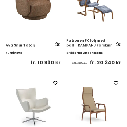
Patronen Fåtölj med
Ava Snurrfåtölj
pall - KAMPANJ Fårskinn
Furninova
Bröderna Anderssons
fr.
10 930 kr
fr.
20 340 kr
23 705 kr