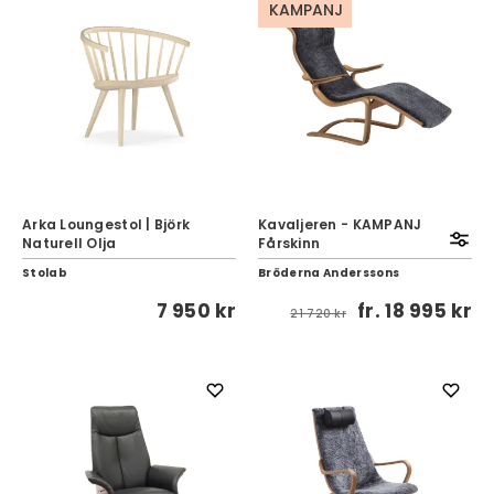
KAMPANJ
Arka Loungestol | Björk
Kavaljeren - KAMPANJ
Naturell Olja
Fårskinn
Stolab
Bröderna Anderssons
7 950 kr
fr.
18 995 kr
21 720 kr