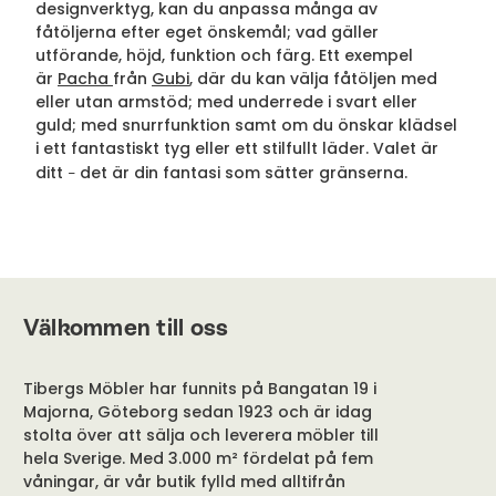
designverktyg, kan du anpassa många av
fåtöljerna efter eget önskemål; vad gäller
utförande, höjd, funktion och färg. Ett exempel
är
Pacha
från
Gubi
, där du kan välja fåtöljen med
eller utan armstöd; med underrede i svart eller
guld; med snurrfunktion samt om du önskar klädsel
i ett fantastiskt tyg eller ett stilfullt läder. Valet är
ditt
det är din fantasi som sätter gränserna.
–
Välkommen till oss
Tibergs Möbler har funnits på Bangatan 19 i
Majorna, Göteborg sedan 1923 och är idag
stolta över att sälja och leverera möbler till
hela Sverige. Med 3.000 m² fördelat på fem
våningar, är vår butik fylld med alltifrån