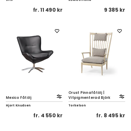
fr.
11 490 kr
9 385 kr
Orust Pinnafåtölj |
Mexico Fåtölj
Vitpigmenterad Björk
Hjort Knudsen
Torkelson
fr.
4 550 kr
fr.
8 495 kr