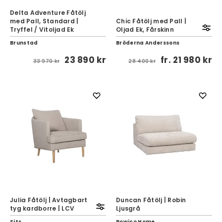
Delta Adventure Fåtölj
med Pall, Standard |
Chic Fåtölj med Pall |
Tryffel / Vitoljad Ek
Oljad Ek, Fårskinn
Brunstad
Bröderna Anderssons
23 890 kr
fr.
21 980 kr
33 970 kr
28 400 kr
Julia Fåtölj | Avtagbart
Duncan Fåtölj | Robin
tyg kardborre | LCV
Ljusgrå
Sits
Rowico Home