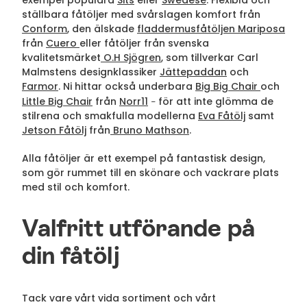
exempel populära
Sits
eller
Swedese
. Flexibla och
ställbara fåtöljer med svårslagen komfort från
Conform
, den älskade
fladdermusfåtöljen Mariposa
från
Cuero
eller fåtöljer från svenska
kvalitetsmärket
O.H Sjögren
, som tillverkar Carl
Malmstens designklassiker
Jättepaddan
och
Farmor
. Ni hittar också underbara
Big Big Chair
och
Little Big Chair
från
Norr11
för att inte glömma de
–
stilrena och smakfulla modellerna
Eva Fåtölj
samt
Jetson Fåtölj
från
Bruno Mathson
.
Alla fåtöljer är ett exempel på fantastisk design,
som gör rummet till en skönare och vackrare plats
med stil och komfort.
Valfritt utförande på
din fåtölj
Tack vare vårt vida sortiment och vårt