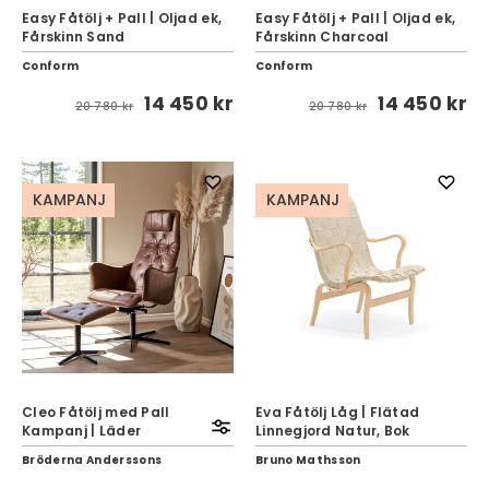
Easy Fåtölj + Pall | Oljad ek,
Easy Fåtölj + Pall | Oljad ek,
Fårskinn Sand
Fårskinn Charcoal
Conform
Conform
14 450 kr
14 450 kr
20 780 kr
20 780 kr
KAMPANJ
KAMPANJ
Cleo Fåtölj med Pall
Eva Fåtölj Låg | Flätad
Kampanj | Läder
Linnegjord Natur, Bok
Bröderna Anderssons
Bruno Mathsson