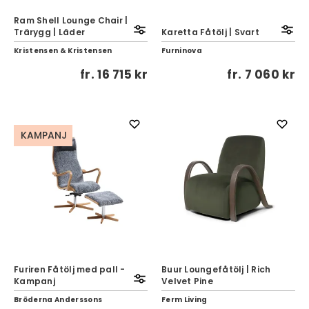
Ram Shell Lounge Chair |
Trärygg | Läder
Karetta Fåtölj | Svart
Kristensen & Kristensen
Furninova
fr.
16 715 kr
fr.
7 060 kr
KAMPANJ
Furiren Fåtölj med pall -
Buur Loungefåtölj | Rich
Kampanj
Velvet Pine
Bröderna Anderssons
Ferm Living