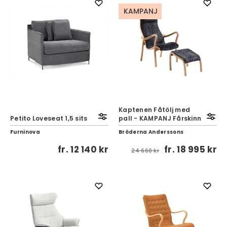
KAMPANJ
Kaptenen Fåtölj med
Petito Loveseat 1,5 sits
pall - KAMPANJ Fårskinn
Furninova
Bröderna Anderssons
fr.
12 140 kr
fr.
18 995 kr
24 660 kr