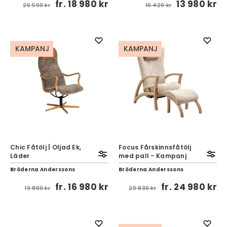
fr.
18 980 kr
13 980 kr
26 590 kr
16 420 kr
KAMPANJ
KAMPANJ
Chic Fåtölj | Oljad Ek,
Focus Fårskinnsfåtölj
Läder
med pall - Kampanj
Bröderna Anderssons
Bröderna Anderssons
fr.
16 980 kr
fr.
24 980 kr
19 860 kr
29 830 kr