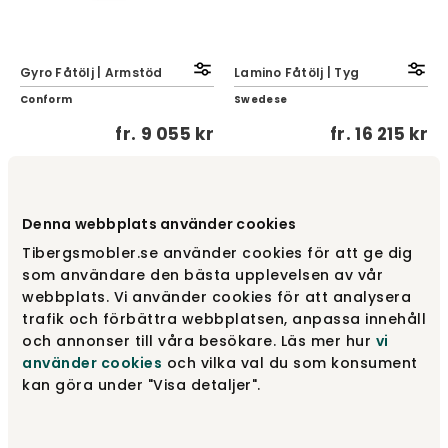
Gyro Fåtölj | Armstöd
Lamino Fåtölj | Tyg
Conform
Swedese
fr.
9 055 kr
fr.
16 215 kr
Denna webbplats använder cookies
Tibergsmobler.se använder cookies för att ge dig
som användare den bästa upplevelsen av vår
webbplats. Vi använder cookies för att analysera
trafik och förbättra webbplatsen, anpassa innehåll
och annonser till våra besökare. Läs mer hur
vi
använder cookies
och vilka val du som konsument
kan göra under "Visa detaljer".
Chapeltown Snurrfåtölj |
Impulse Fåtölj | Tyg |
Alice 01 Ljusbeige
Designa själv