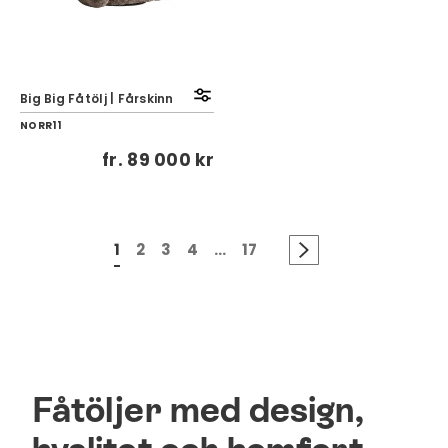
Big Big Fåtölj | Fårskinn
NORR11
fr.
89 000 kr
1
2
3
4
...
17
Fåtöljer med design,