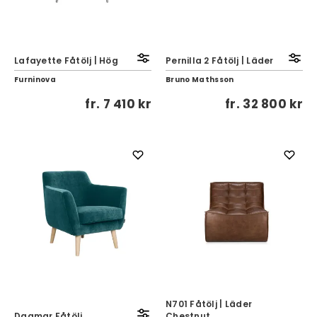
Lafayette Fåtölj | Hög
Pernilla 2 Fåtölj | Läder
Furninova
Bruno Mathsson
fr.
7 410 kr
fr.
32 800 kr
N701 Fåtölj | Läder
Dagmar Fåtölj
Chestnut