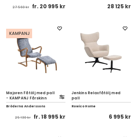
fr.
20 995 kr
28 125 kr
27 560 kr
KAMPANJ
Majoren Fåtölj med pall
Jenkins Relaxfåtölj med
- KAMPANJ Fårskinn
pall
Bröderna Anderssons
Rowico Home
fr.
18 995 kr
6 995 kr
25 130 kr