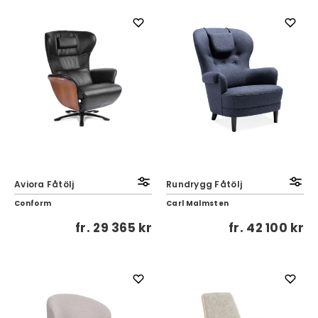
Aviora Fåtölj
Rundrygg Fåtölj
Conform
Carl Malmsten
fr.
29 365 kr
fr.
42 100 kr