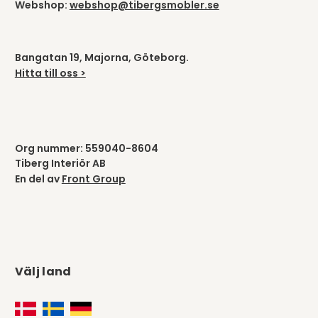
Webshop:
webshop@tibergsmobler.se
Bangatan 19, Majorna, Göteborg.
Hitta till oss >
Org nummer: 559040-8604
Tiberg Interiör AB
En del av
Front Group
Välj land