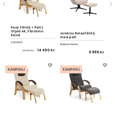
Easy Fåtölj + Pall |
Oljad ek, Fårskinn
Cle
Jenkins Relaxfåtölj
Sand
Ka
med pall
Conform
Brö
Rowico Home
14 450 kr
20 780 kr
fr
 kr
6 995 kr
KAMPANJ
KAMPANJ