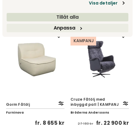
Visa detaljer
Rowico Home
Sits
5 995 kr
fr.
10 390 kr
Tillåt alla
Anpassa
KAMPANJ
Cruze Fåtölj med
Gorm Fåtölj
inbyggd pall | KAMPANJ
Furninova
Bröderna Anderssons
fr.
8 655 kr
fr.
22 900 kr
27 180 kr