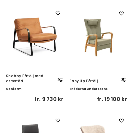
Shabby Fåtölj med
armstöd
Easy Up Fåtölj
Conform
Bröderna Anderssons
fr.
9 730 kr
fr.
19 100 kr