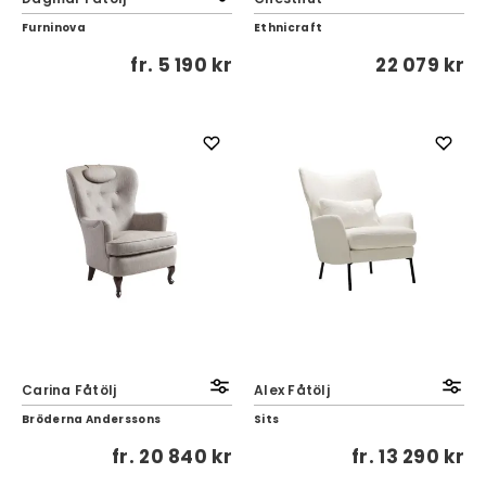
Furninova
Ethnicraft
fr.
5 190 kr
22 079 kr
Carina Fåtölj
Alex Fåtölj
Bröderna Anderssons
Sits
fr.
20 840 kr
fr.
13 290 kr