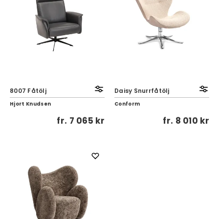
8007 Fåtölj
Daisy Snurrfåtölj
Hjort Knudsen
Conform
fr.
7 065 kr
fr.
8 010 kr