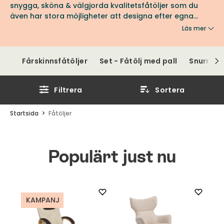
snygga, sköna & välgjorda kvalitetsfåtöljer som du
även har stora möjligheter att designa efter egna
önskemål. Här hittar du fåtöljer för alla behov oavsett
Läs mer
om du söker en loungefåtölj, öronlappsfåtölj eller en
mysig fårskinnsfåtölj.
Fårskinnsfåtöljer
Set - Fåtölj med pall
Snurrfåtö
Filtrera
Sortera
Startsida
Fåtöljer
Populärt just nu
KAMPANJ
K