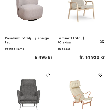
Roselawn fåtölj | Ljusbeige
Laminett fåtölj |
tyg
Fårskinn
Rowico Home
Swedese
5 495 kr
fr.
14 920 kr