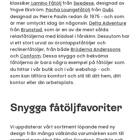
klassiker
Lamino Fåtölj
från
Swedese
, designad av
Yngve Ekström.
Pacha Loungefåtölj
från
Gubi
,
designad av Pierre Paulin redan år 1975
och som
–
är mer omtyckt idag än någonsin.
Delta Adventure
från
Brunstad
, som är en av de mest sålda
relaxfåtöljerna med klädsel i fårskinn. Dessutom har
vi ett stort urval av öronlappsfåtöljer och
reclinerfåtöljer, från både
Bröderna Anderssons
och
Conform
. Dessa snygga och bekväma
fåtöljerna är bara några exempel på fåtöljer som
du hittar i vår butik och i vår webshop
och
–
som kan tillföra komfort och stil till ditt hem, ditt
kontor eller din arbetsplats.
Snygga fåtöljfavoriter
Vi uppdaterar vårt sortiment löpande med ny
design från många välkända varumärken som till