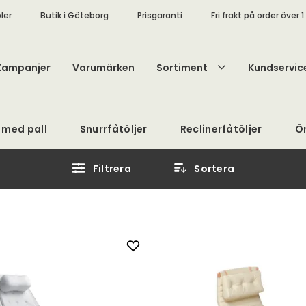
ler
Butik i Göteborg
Prisgaranti
Fri frakt på order över 1
Kampanjer
Varumärken
Sortiment
Kundservic
j med pall
Snurrfåtöljer
Reclinerfåtöljer
Ö
Filtrera
Sortera