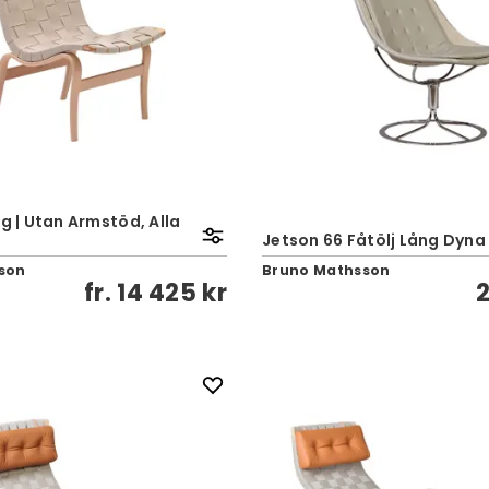
åg | Utan Armstöd, Alla
Jetson 66 Fåtölj Lång Dyna 
son
Bruno Mathsson
fr.
14 425 kr