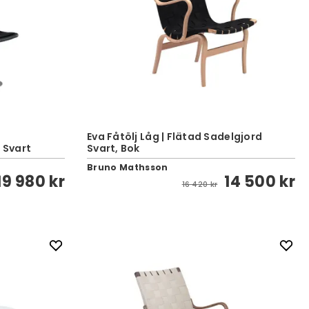
Eva Fåtölj Låg | Flätad Sadelgjord
| Svart
Svart, Bok
Bruno Mathsson
19 980 kr
14 500 kr
16 420 kr