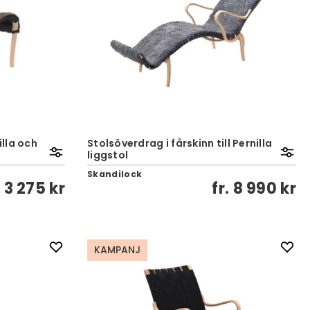
illa och
Stolsöverdrag i fårskinn till Pernilla
liggstol
Skandilock
.
3 275 kr
fr.
8 990 kr
KAMPANJ