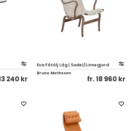
Eva Fåtölj Låg | Sadel/Linnegjord
Bruno Mathsson
13 240 kr
fr.
18 960 kr