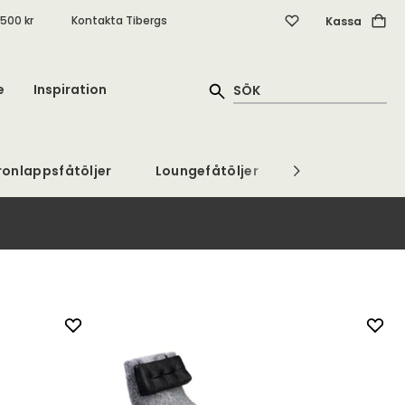
.500 kr
Kontakta Tibergs
Kassa
e
Inspiration
ronlappsfåtöljer
Loungefåtöljer
Clubfåtöljer