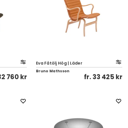
Eva Fåtölj Hög | Läder
Bruno Mathsson
32 760 kr
fr.
33 425 kr