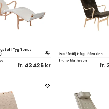
ggstol | Tyg Tonus
t)
Eva Fåtölj Hög | Fårskinn
son
Bruno Mathsson
fr.
43 425 kr
fr.