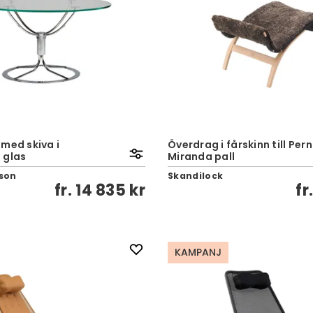
med skiva i
Överdrag i fårskinn till Pern
 glas
Miranda pall
son
Skandilock
fr.
14 835 kr
fr
KAMPANJ