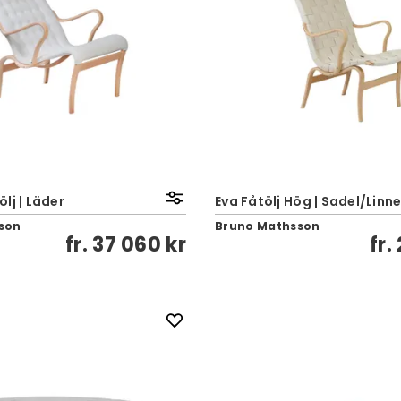
lj | Läder
Eva Fåtölj Hög | Sadel/Linn
son
Bruno Mathsson
fr.
37 060 kr
fr.