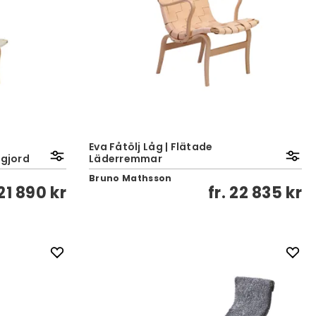
Eva Fåtölj Låg | Flätade
egjord
Läderremmar
Bruno Mathsson
21 890 kr
fr.
22 835 kr