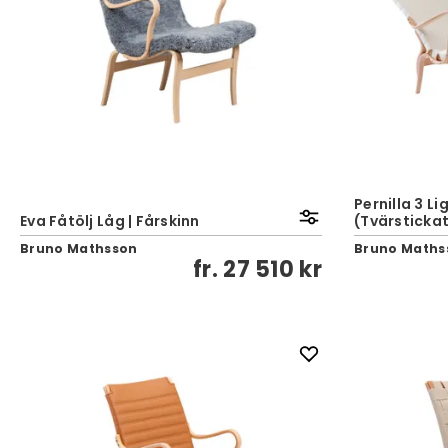
Pernilla 3 Li
Eva Fåtölj Låg | Fårskinn
(Tvärsticka
Bruno Mathsson
Bruno Maths
fr.
27 510 kr