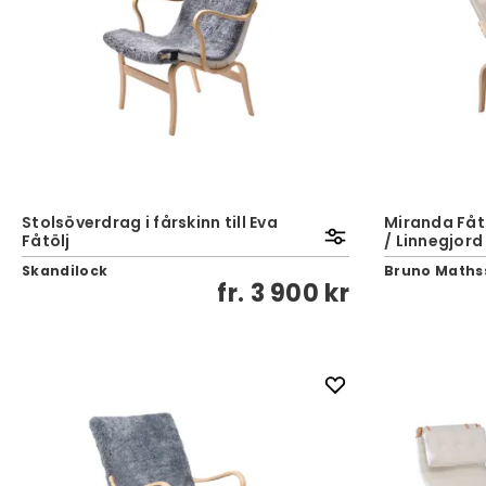
Stolsöverdrag i fårskinn till Eva
Miranda Fåtö
Fåtölj
/ Linnegjord
Skandilock
Bruno Maths
fr.
3 900 kr