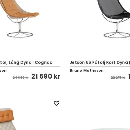
åtölj Lång Dyna | Cognac
Jetson 66 Fåtölj Kort Dyna 
son
Bruno Mathsson
21 590 kr
24 680 kr
22 215 kr