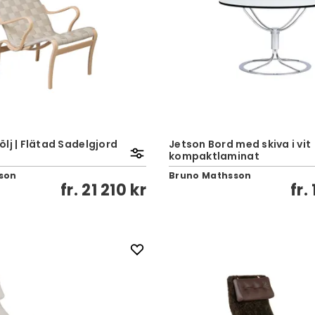
lj | Flätad Sadelgjord
Jetson Bord med skiva i vit
kompaktlaminat
son
Bruno Mathsson
fr.
21 210 kr
fr.