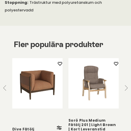
Stoppning
:
Trästruktur med polyuretanskum och
polyestervadd
Fler populära produkter
Sorö Plus Medium
Sor
Fåtölj 201 | Light Brown
201
Dive Fåtölj
| Kort Leveranstid
Le