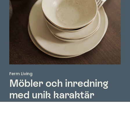
Ferm Living
Möbler och inredning
med unik karaktär
Designvarumärket Ferm Living fick sin start 2006 och
är i dag mycket mer än bara ett varumärke för
möbler och inredning – det är ett uttryck för ett liv