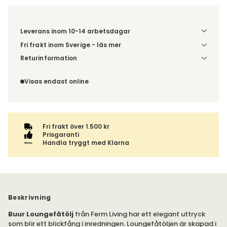
Leverans inom 10-14 arbetsdagar
Fri frakt inom Sverige - läs mer
Denna vara skickas till din port/tomtgräns. Innan leverans
Returinformation
blir du aviserad om vilken tidpunkt leveransen beräknas.
Du har 14 dagars ångerrätt från den dag du tog emot din
Beställs varan ihop med andra produkter skickas hela
order, enligt
distansavtalslagen.
Visas endast online
ordern tillsammans.
Fri frakt över 1.500 kr
Prisgaranti
Handla tryggt med Klarna
Beskrivning
Buur Loungefåtölj
från Ferm Living har ett elegant uttryck
som blir ett blickfång i inredningen. Loungefåtöljen är skapad i