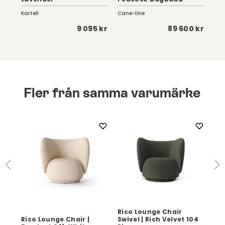
Kartell
Cane-line
Fer
9 kr
9 095 kr
89 600 kr
Fler från samma varumärke
Rico Lounge Chair
rd
Rico Lounge Chair |
Swivel | Rich Velvet 104
Ric