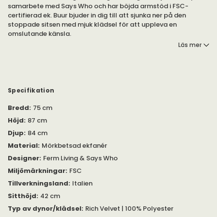
samarbete med Says Who och har böjda armstöd i FSC-
certifierad ek. Buur bjuder in dig till att sjunka ner på den
stoppade sitsen med mjuk klädsel för att uppleva en
omslutande känsla.
Läs mer
Finns i tyg eller fårskinn i flera utföranden.
Armstöden är tillverkade i FSC-certifierad mörkbetsad ek.
Stolen finns att välja med klädsel i tyg eller fårskinn i ett brett
utbud av färger.
Specifikation
Bredd
:
75 cm
Observera! Fårskinn är ett naturmaterial och variationer i
struktur, täthet och tjocklek kan förekomma. Inget skinn är det
Höjd
:
87 cm
andra likt.
Djup
:
84 cm
Material
:
Mörkbetsad ekfanér
Ryggstödets höjd: 44 cm.
Designer
:
Ferm Living & Says Who
Miljömärkningar
:
FSC
Tillverkningsland
:
Italien
Sitthöjd
:
42 cm
Typ av dynor/klädsel
:
Rich Velvet | 100% Polyester