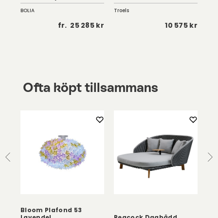
BOLIA
Troels
Troe
5 kr
fr.
25 285 kr
10 575 kr
Ofta köpt tillsammans
Bloom Plafond 53
Ric
Lavendel
Peacock Dagbädd
So