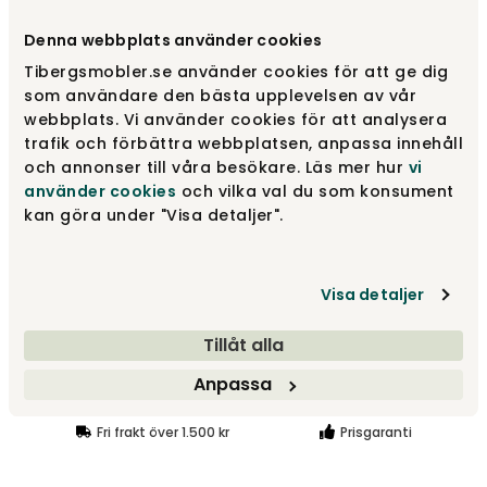
Rich Velvet | Pine
28 125 kr
Denna webbplats använder cookies
Tibergsmobler.se använder cookies för att ge dig
som användare den bästa upplevelsen av vår
Louisiana | Sand/Black
31 249 kr
webbplats. Vi använder cookies för att analysera
trafik och förbättra webbplatsen, anpassa innehåll
och annonser till våra besökare. Läs mer hur
vi
använder cookies
och vilka val du som konsument
Nordic Bouclé | Off-White
31 249 kr
kan göra under "Visa detaljer".
Visa fler +2
Visa detaljer
28 125 kr
Tillåt alla
Anpassa
Lägg i varukorg
Fri frakt över 1.500 kr
Prisgaranti