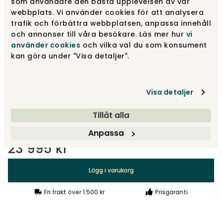
som användare den bästa upplevelsen av vår
Merit 005
23 995 kr
webbplats. Vi använder cookies för att analysera
trafik och förbättra webbplatsen, anpassa innehåll
och annonser till våra besökare. Läs mer hur
vi
använder cookies
och vilka val du som konsument
Merit 035
23 995 kr
kan göra under "Visa detaljer".
Merit 016
23 995 kr
Visa detaljer
Tillåt alla
Visa fler +15
Anpassa
23 995 kr
Lägg i varukorg
Fri frakt över 1.500 kr
Prisgaranti