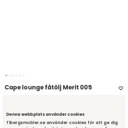
Cape lounge fåtölj Merit 005
Varumärke
:
Warm Nordic
Välj färg
Merit 005
Denna webbplats använder cookies
Tibergsmobler.se använder cookies för att ge dig