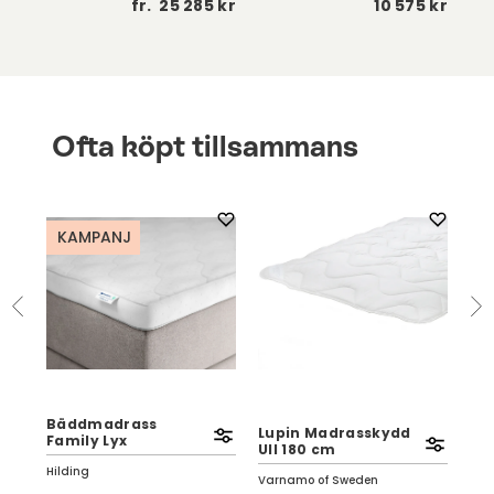
 kr
fr.
25 285 kr
10 575 kr
Ofta köpt tillsammans
KAMPANJ
Bäddmadrass
n
Lupin Madrasskydd
Kl
Family Lyx
Ull 180 cm
Vä
Hilding
Varnamo of Sweden
Tor