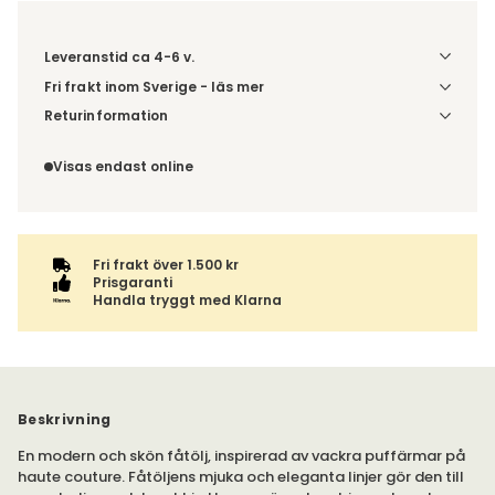
Leveranstid ca 4-6 v.
Fri frakt inom Sverige - läs mer
Denna vara skickas till din port/tomtgräns. Innan leverans
Returinformation
blir du aviserad om vilken tidpunkt leveransen beräknas.
Du beställer produkten efter dina val och omfattas därför
Beställs varan ihop med andra produkter skickas hela
inte av ångerrätten.
Visas endast online
ordern tillsammans.
Fri frakt över 1.500 kr
Prisgaranti
Handla tryggt med Klarna
Beskrivning
En modern och skön fåtölj, inspirerad av vackra puffärmar på
haute couture. Fåtöljens mjuka och eleganta linjer gör den till