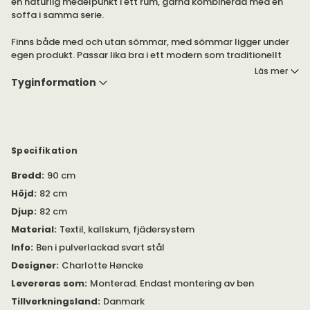
en naturlig medelpunkt i ett rum, gärna kombinerad med en
soffa i samma serie.
Finns både med och utan sömmar, med sömmar ligger under
egen produkt. Passar lika bra i ett modern som traditionellt
hem.
Läs mer
Tyginformation
Välj mellan flera olika tyger från Kvadrat i mjuka typiska Warm
Nordic färger.
Specifikation
Bredd
:
90 cm
Höjd
:
82 cm
Djup
:
82 cm
Material
:
Textil, kallskum, fjädersystem
Info
:
Ben i pulverlackad svart stål
Designer
:
Charlotte Høncke
Levereras som
:
Monterad. Endast montering av ben
Tillverkningsland
:
Danmark