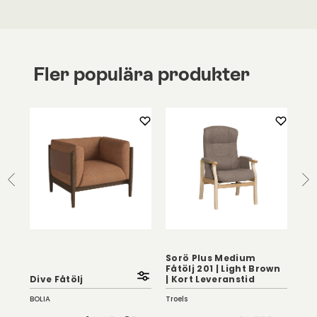
Fler populära produkter
Sorö Plus Medium
Sor
Fåtölj 201 | Light Brown
201
Dive Fåtölj
| Kort Leveranstid
Le
BOLIA
Troels
Troe