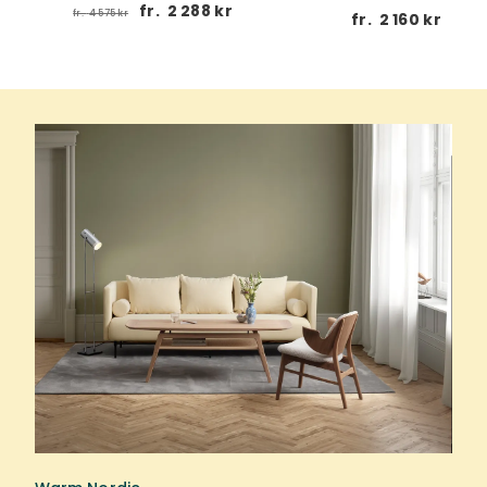
fr.
2 288 kr
fr.
4 575 kr
 kr
fr.
2 160 kr