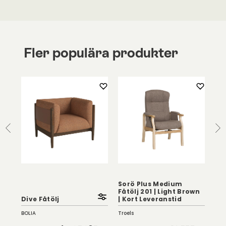
Fler populära produkter
Sorö Plus Medium
Sor
Fåtölj 201 | Light Brown
201
Dive Fåtölj
| Kort Leveranstid
Le
BOLIA
Troels
Troe
5 kr