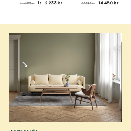
 kr
fr.
2 288 kr
14 450 kr
fr.
4 575 kr
20 780 kr