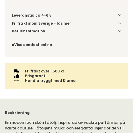
Leveranstid ca 4-6 v.
Fri frakt inom Sverige - läs mer
Denna vara skickas till din port/tomtgräns. Innan leverans
Returinformation
blir du aviserad om vilken tidpunkt leveransen beräknas.
Du beställer produkten efter dina val och omfattas därför
Beställs varan ihop med andra produkter skickas hela
inte av ångerrätten.
Visas endast online
ordern tillsammans.
Fri frakt över 1.500 kr
Prisgaranti
Handla tryggt med Klarna
Beskrivning
En modern och skön fåtölj, inspirerad av vackra puffärmar på
haute couture. Fåtöljens mjuka och eleganta linjer gör den till