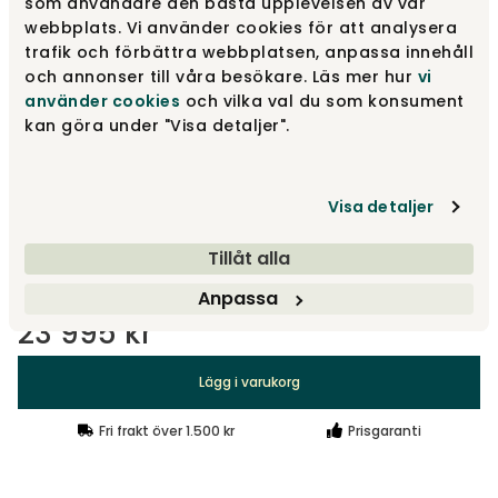
som användare den bästa upplevelsen av vår
Merit 016
23 995 kr
webbplats. Vi använder cookies för att analysera
trafik och förbättra webbplatsen, anpassa innehåll
och annonser till våra besökare. Läs mer hur
vi
använder cookies
och vilka val du som konsument
Merit 035
23 995 kr
kan göra under "Visa detaljer".
Merit 005
23 995 kr
Visa detaljer
Tillåt alla
Visa fler +15
Anpassa
23 995 kr
Lägg i varukorg
Fri frakt över 1.500 kr
Prisgaranti