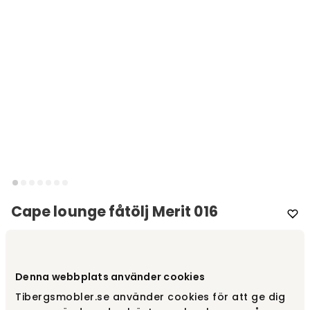
Cape lounge fåtölj Merit 016
Varumärke
:
Warm Nordic
Välj färg
Merit 016
Denna webbplats använder cookies
Tibergsmobler.se använder cookies för att ge dig