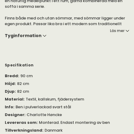
en naturlig medelpunkt i ett rum, gärna kombinerad med en
soffa i samma serie.
Finns både med och utan sömmar, med sömmar ligger under
egen produkt. Passar lika bra i ett modern som traditionellt
hem.
Läs mer
Tyginformation
Välj mellan flera olika tyger från Kvadrat i mjuka typiska Warm
Nordic färger.
Specifikation
Bredd
:
90 cm
Höjd
:
82 cm
Djup
:
82 cm
Material
:
Textil, kallskum, fjädersystem
Info
:
Ben i pulverlackad svart stål
Designer
:
Charlotte Høncke
Levereras som
:
Monterad. Endast montering av ben
Tillverkningsland
:
Danmark