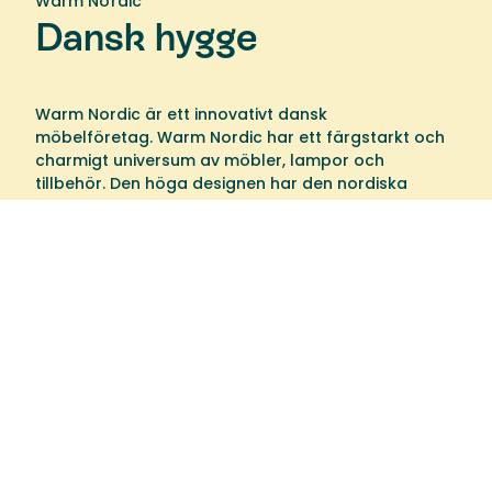
Warm Nordic
Dansk hygge
Warm Nordic är ett innovativt dansk
möbelföretag. Warm Nordic har ett färgstarkt och
charmigt universum av möbler, lampor och
tillbehör. Den höga designen har den nordiska
andan, som i huvudsak är tidlös, inkluderande och
varm.
Välkommen till oss
Tibergs Möbler har funnits på Bangatan 19 i