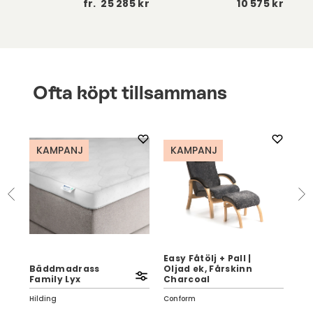
fr.
25 285 kr
10 575 kr
Ofta köpt tillsammans
KAMPANJ
KAMPANJ
Easy Fåtölj + Pall |
Bäddmadrass
Oljad ek, Fårskinn
Lu
Family Lyx
Charcoal
Ull
Hilding
Conform
Var