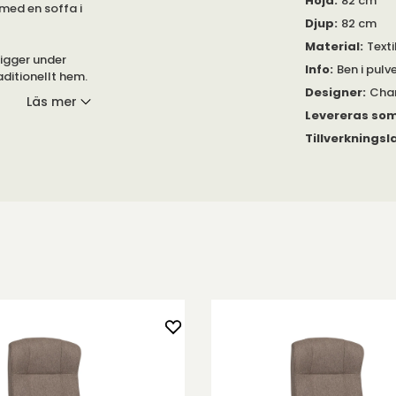
Höjd
:
82 cm
med en soffa i
Djup
:
82 cm
Material
:
Texti
igger under
Info
:
Ben i pulv
aditionellt hem.
Designer
:
Char
Läs mer
a typiska Warm
Levereras so
Tillverkningsl