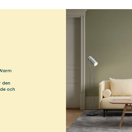
 Warm
r den
nde och