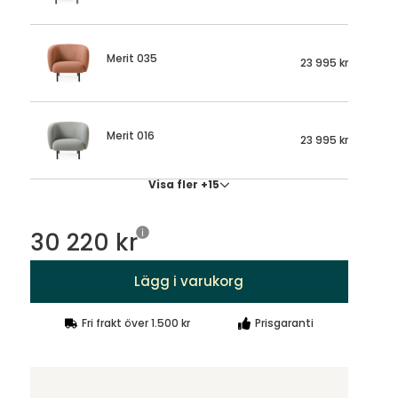
Merit 035
23 995 kr
Merit 016
23 995 kr
Visa fler +15
30 220 kr
Lägg i varukorg
Fri frakt över 1.500 kr
Prisgaranti