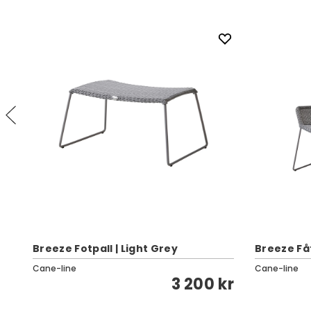
Breeze Fotpall | Light Grey
Breeze Fåt
Cane-line
Cane-line
kr
3 200 kr