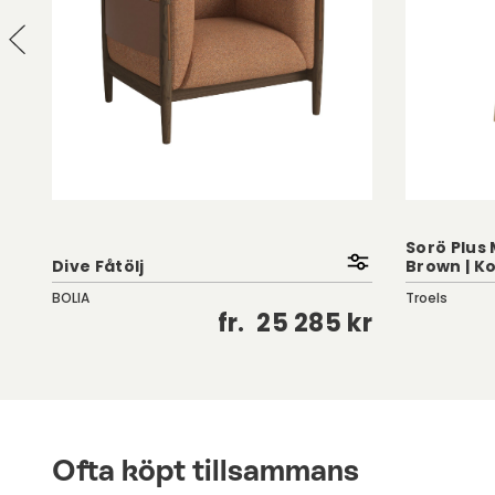
Sorö Plus 
Dive Fåtölj
Brown | K
BOLIA
Troels
kr
fr.
25 285 kr
Ofta köpt tillsammans