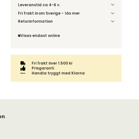
Leveranstid ca 4-6 v.
Fri frakt inom Sverige - läs mer
Denna vara skickas till din port/tomtgräns. Innan
Returinformation
leverans blir du aviserad om vilken tidpunkt
Du beställer produkten efter dina val och
leveransen beräknas. Beställs varan ihop med
omfattas därför inte av ångerrätten.
Visas endast online
andra produkter skickas hela ordern tillsammans.
Fri frakt över 1.500 kr
Prisgaranti
Handla tryggt med Klarna
on