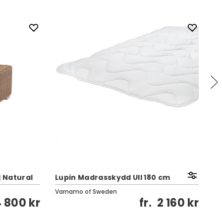
B
| Natural
Lupin Madrasskydd Ull 180 cm
Hi
Varnamo of Sweden
 800 kr
fr.
2 160 kr