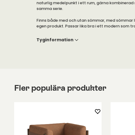
naturlig medelpunkt i ett rum, gärna kombinerad 
samma serie.
Finns både med och utan sömmar, med sömmar l
egen produkt. Passar lika bra i ett modern som tr
Välj mellan flera olika tyger från Kvadrat i mjuk
Tyginformation
Nordic färger.
Fler populära produkter