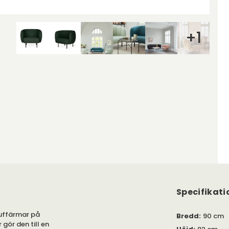
+
1
Specifikati
puffärmar på
Bredd
:
90 cm
gör den till en