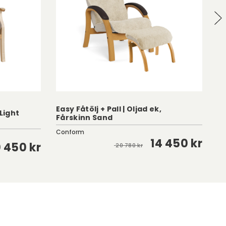
Easy Fåtölj + Pall | Oljad ek,
 Light
Fårskinn Sand
Li
Conform
Co
14 450 kr
0 450 kr
20 780 kr