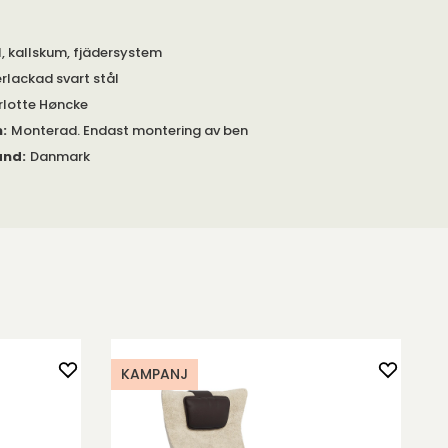
l, kallskum, fjädersystem
erlackad svart stål
lotte Høncke
m
:
Monterad. Endast montering av ben
and
:
Danmark
KAMPANJ