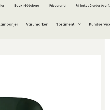
ler
Butik i Göteborg
Prisgaranti
Fri frakt på order över 1
Kampanjer
Varumärken
Sortiment
Kundservic