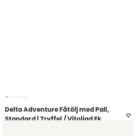
Delta Adventure Fåtölj med Pall,
Standard | Tryffel / Vitoljad Ek
Varumärke
:
Brunstad