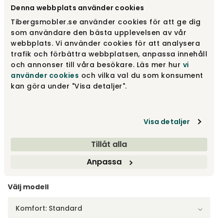
Denna webbplats använder cookies
Välj utförande
Fårskinn Tryffel | Vitoljad ek
Tibergsmobler.se använder cookies för att ge dig
som användare den bästa upplevelsen av vår
Fårskinn Tryffel | Vitoljad ek
webbplats. Vi använder cookies för att analysera
23 890 kr
33 970 kr
trafik och förbättra webbplatsen, anpassa innehåll
och annonser till våra besökare. Läs mer hur
vi
använder cookies
och vilka val du som konsument
Fårskinn Scandinavian grey | Oljad ek
23 890 kr
kan göra under "Visa detaljer".
33 970 kr
Fåtal i lager
Visa detaljer
Fårskinn Scandinavian grey | Vitoljad ek
23 890 kr
33 970 kr
Tillåt alla
Visa fler +2
Anpassa
Välj modell
Komfort: Standard