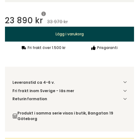
23 890 kr
33 970 kr
Lägg i varukorg
Fri frakt över 1.500 kr
Prisgaranti
Leveranstid ca 4-6 v.
Fri frakt inom Sverige - läs mer
Denna vara skickas till din port/tomtgräns. Innan leverans
Returinformation
blir du aviserad om vilken tidpunkt leveransen beräknas.
Du beställer produkten efter dina val och omfattas därför
Beställs varan ihop med andra produkter skickas hela
inte av ångerrätten.
Produkt i samma serie visas i butik, Bangatan 19
ordern tillsammans.
Göteborg