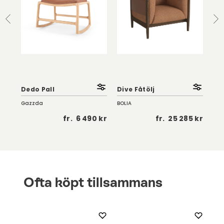
So
Fåt
Dedo Pall
Dive Fåtölj
| K
Gazzda
BOLIA
Troe
 kr
fr.
6 490 kr
fr.
25 285 kr
Ofta köpt tillsammans