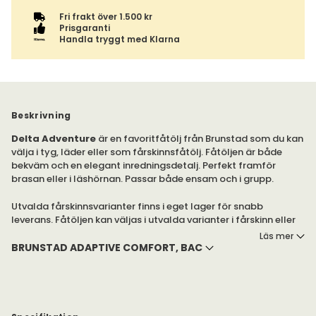
Fri frakt över 1.500 kr
Prisgaranti
Handla tryggt med Klarna
Beskrivning
Delta Adventure
är en favoritfåtölj från Brunstad som du kan
välja i tyg, läder eller som fårskinnsfåtölj. Fåtöljen är både
bekväm och en elegant inredningsdetalj. Perfekt framför
brasan eller i läshörnan. Passar både ensam och i grupp.
Utvalda fårskinnsvarianter finns i eget lager för snabb
leverans. Fåtöljen kan väljas i utvalda varianter i fårskinn eller
skapas efter egna önskemål i läder.
Läs mer
BRUNSTAD ADAPTIVE COMFORT, BAC
Delta Adventure har en steglöst ställbar rygg, aktiv
nackfunktion och tillhörande nackkudde. Delta är för dig som
önskar en skön fåtölj med elegant design. Standard för
kombinationen fårskinn är fårskinn på insidan av ryggen och
på översidan av sittkudden.