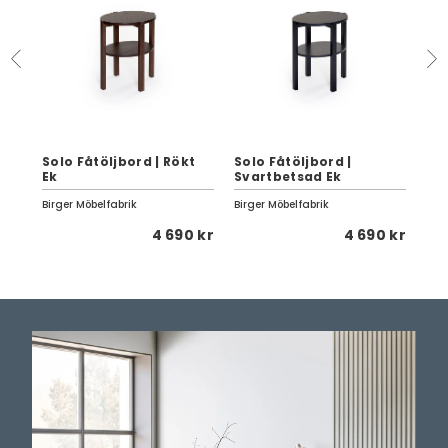
20
Solo Fåtöljbord | Rökt
Solo Fåtöljbord |
Ek
Svartbetsad Ek
Sol
Birger Möbelfabrik
Birger Möbelfabrik
Birg
 kr
4 690 kr
4 690 kr