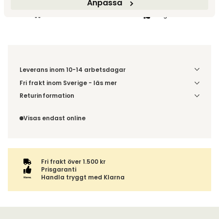
Anpassa
Fri frakt över 1.500 kr
Prisgaranti
Leverans inom 10-14 arbetsdagar
Fri frakt inom Sverige - läs mer
Denna vara skickas till din port/tomtgräns. Innan leverans
Returinformation
blir du aviserad om vilken tidpunkt leveransen beräknas.
Du har 14 dagars ångerrätt från den dag du tog emot din
Beställs varan ihop med andra produkter skickas hela
order, enligt
distansavtalslagen.
Visas endast online
ordern tillsammans.
Fri frakt över 1.500 kr
Prisgaranti
Handla tryggt med Klarna