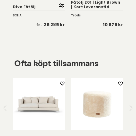
Fåtölj 201 | Light Brown
201
Dive Fåtölj
| Kort Leveranstid
Le
BOLIA
Troels
Troe
 kr
fr.
25 285 kr
10 575 kr
Ofta köpt tillsammans