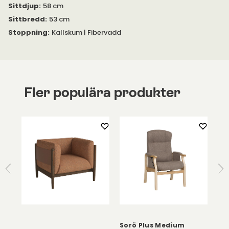
Sittdjup
:
58 cm
Sittbredd
:
53 cm
Stoppning
:
Kallskum | Fibervadd
Fler populära produkter
Sorö Plus Medium
Sor