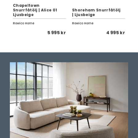
Chapeltown
Snurrfåtölj | Alice 01
Shoreham Snurrfåtölj
Ba
k
Ljusbeige
| Ljusbeige
Lj
Rowico Home
Rowico Home
Row
 kr
5 995 kr
4 995 kr