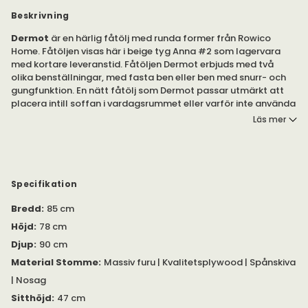
Beskrivning
Dermot
är en härlig fåtölj med runda former från Rowico
Home. Fåtöljen visas här i beige tyg Anna #2 som lagervara
med kortare leveranstid. Fåtöljen Dermot erbjuds med två
olika benställningar, med fasta ben eller ben med snurr- och
gungfunktion. En nätt fåtölj som Dermot passar utmärkt att
placera intill soffan i vardagsrummet eller varför inte använda
som läsfåtölj i sovrummet.
Läs mer
Dermot är en stoppad fåtölj med runda, mjuka former och
dekorativa sömmar. Här erbjuds en bekväm sittkomfort,
perfekt för morgonkaffet eller kvällskoppen. Väljer du fåtöljen
med snurr- och gungfunktion kan fåtöljen snurras 360 grader.
Specifikation
Till fåtöljen med fasta ben ingår 4 stycken fasta ben (ej gung-
eller snurr).
Bredd
:
85 cm
Höjd
:
78 cm
Mått från golv till ovankant armstöd är 69 cm.
Djup
:
90 cm
Dermot fåtölj passar särskilt bra att kombinera med
Material Stomme
:
Massiv furu | Kvalitetsplywood | Spånskiva
Norris
soffa
i samma tyg.
| Nosag
Sitthöjd
:
47 cm