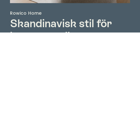
Rowico Home
Skandinavisk stil för
hemmets alla rum
Rowico Home har ett brett sortiment av trämöbler
som med sina olika serier och stilar tilltalar de allra
flesta, om man så gillar moderna eller klassiska
möbler. Välgjorda, vackra och praktiska är attribut
som kännetecknar möbler från Rowico Home. Och
de är dessutom mycket prisvärda.