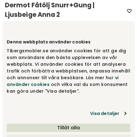
Dermot Fåtölj Snurr+Gung |
Ljusbeige Anna 2
Varumärke
:
Rowico Home
Denna webbplats använder cookies
Välj typ av ben
Fåtölj med snurr- och gungfunktion
Tibergsmobler.se använder cookies för att ge dig
som användare den bästa upplevelsen av vår
Fåtölj med snurr- och gungfunktion
10 110 kr
webbplats. Vi använder cookies för att analysera
trafik och förbättra webbplatsen, anpassa innehåll
och annonser till våra besökare. Läs mer hur
vi
använder cookies
och vilka val du som konsument
Fåtölj med fasta ben
7 985 kr
kan göra under "Visa detaljer".
Visa detaljer
10 110 kr
Tillåt alla
Lägg i varukorg