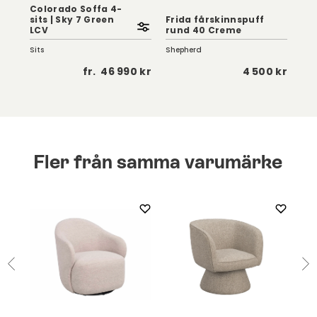
Colorado Soffa 4-
sits | Sky 7 Green
Frida fårskinnspuff
No
LCV
rund 40 Creme
Snu
Sits
Shepherd
Row
 kr
fr.
46 990 kr
4 500 kr
Fler från samma varumärke