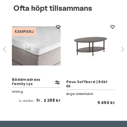
Ofta köpt tillsammans
KAMPANJ
Bäddmadrass
0
Paus Soffbord | Rökt
St
Family Lyx
Ek
Va
Hilding
Birger Möbelfabrik
Str
fr.
2 288 kr
fr.
4 575 kr
 kr
5 450 kr