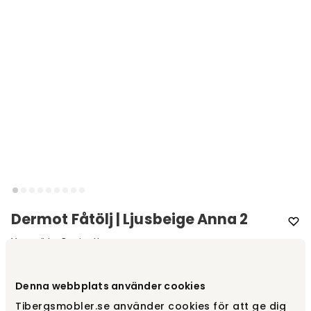
Dermot Fåtölj | Ljusbeige Anna 2
Varumärke
:
Rowico Home
Välj typ av ben
Fåtölj med fasta ben
Denna webbplats använder cookies
Tibergsmobler.se använder cookies för att ge dig