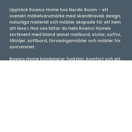
Upptäck Rowico Home hos Nordic Room – ett
svenskt möbelvarumärke med skandinavisk design,
naturliga material och möbler skapade för ett hem
att leva i. Hos oss hittar du hela Rowico Homes
sortiment med bland annat matbord, stolar, soffor,
fåtöljer, soffbord, förvaringsmöbler och möbler för
sovrummet.
Rowico Home kombinerar funktion, komfort och ett
tidlöst formspråk som gör möblerna enkla att
använda i både moderna och klassiska hem.
Välkommen till oss