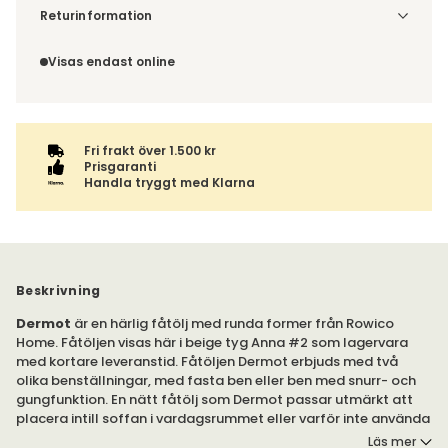
Denna vara skickas till din port/tomtgräns. Innan leverans
Returinformation
blir du aviserad om vilken tidpunkt leveransen beräknas.
Du har 14 dagars ångerrätt från den dag du tog emot din
Beställs varan ihop med andra produkter skickas hela
order, enligt
distansavtalslagen.
Visas endast online
ordern tillsammans.
Fri frakt över 1.500 kr
Prisgaranti
Handla tryggt med Klarna
Beskrivning
Dermot
är en härlig fåtölj med runda former från Rowico
Home. Fåtöljen visas här i beige tyg Anna #2 som lagervara
med kortare leveranstid. Fåtöljen Dermot erbjuds med två
olika benställningar, med fasta ben eller ben med snurr- och
gungfunktion. En nätt fåtölj som Dermot passar utmärkt att
placera intill soffan i vardagsrummet eller varför inte använda
som läsfåtölj i sovrummet.
Läs mer