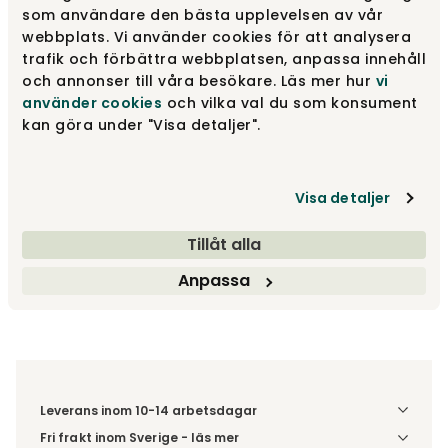
som användare den bästa upplevelsen av vår
Fåtölj med fasta ben
7 985 kr
webbplats. Vi använder cookies för att analysera
trafik och förbättra webbplatsen, anpassa innehåll
och annonser till våra besökare. Läs mer hur
vi
använder cookies
och vilka val du som konsument
Fåtölj med snurr- och gungfunktion
10 110 kr
kan göra under "Visa detaljer".
Visa detaljer
7 985 kr
Tillåt alla
Lägg i varukorg
Anpassa
Fri frakt över 1.500 kr
Prisgaranti
Leverans inom 10-14 arbetsdagar
Fri frakt inom Sverige - läs mer