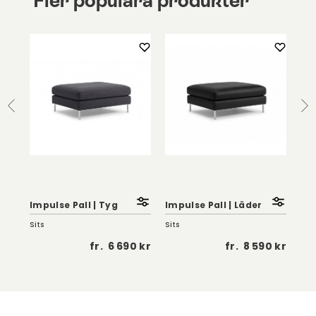
Fler populära produkter
Impulse Pall | Tyg
Impulse Pall | Läder
De
Sits
Sits
Gaz
 kr
fr.
6 690 kr
fr.
8 590 kr