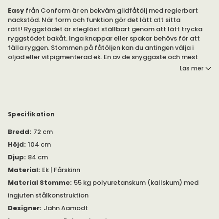
Easy
från Conform är en bekväm glidfåtölj med reglerbart
nackstöd. När form och funktion gör det lätt att sitta
rätt! Ryggstödet är steglöst ställbart genom att lätt trycka
ryggstödet bakåt. Inga knappar eller spakar behövs för att
fälla ryggen. Stommen på fåtöljen kan du antingen välja i
oljad eller vitpigmenterad ek. En av de snyggaste och mest
prisvärda fårskinnsfåtöljerna på marknaden – och dessutom i
Läs mer
hög kvalitet. Säljs här som paket med fåtölj och fotpall i olika
fårskinnsfärger.
Easy är en fantastiskt skön glidfåtölj som går att fälla
steglöst bakåt för en vilopaus. Den har också ett bekvämt
Specifikation
reglerbart nackstöd och vissa modeller har armstödskuddar i
läder.
Bredd
:
72 cm
Höjd
:
104 cm
Klädseln av fårskinn är ett helt otroligt material att sitta på.
Djup
:
84 cm
Det ser inte bara inbjudande och mjukt ut utan det gör också
att du alltid sitter i rätt temperatur, oavsett om det är varmt
Material
:
Ek | Fårskinn
eller kallt. Väljer du fårskinnsfärg Graphite så kommer
Material Stomme
:
55 kg polyuretanskum (kallskum) med
armstödskuddarna och nackkudden i svart läder. Väljer du
ingjuten stålkonstruktion
fårskinnsfärg Sahara eller Sand så kommer
armstödskuddarna och nackkudden i mörkbrunt läder.
Designer
:
Jahn Aamodt
Baksidan av fåtöljen är klädd med ett matchande tyg.