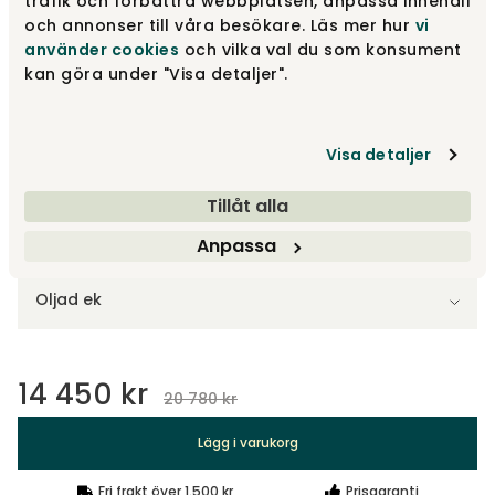
trafik och förbättra webbplatsen, anpassa innehåll
Fårskinn Sahara
14 450 kr
och annonser till våra besökare. Läs mer hur
vi
20 780 kr
Finns i lager
använder cookies
och vilka val du som konsument
kan göra under "Visa detaljer".
Fårskinn Charcoal
14 450 kr
20 780 kr
Finns i lager
Visa detaljer
Visa fler +2
Tillåt alla
Anpassa
Välj utförande på ramen
Oljad ek
14 450 kr
20 780 kr
Lägg i varukorg
Fri frakt över 1.500 kr
Prisgaranti