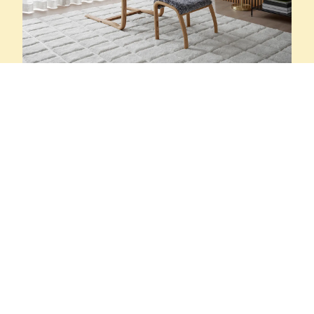
Conform
Formstarka och
bekväma fåtöljer med
funktion
Conform är stolta fåtöljmakare som designar,
utvecklar och tillverkar ett formstarkt
fåtöljsortiment som passar in i både klassiska,
tidlösa moderna hem och offentliga miljöer. En
fåtölj från Conform är inte bara bekväm, den