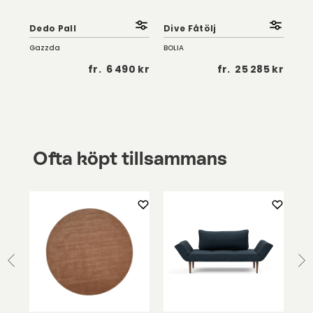
So
Fåt
Dedo Pall
Dive Fåtölj
| K
Gazzda
BOLIA
Troe
5 kr
fr.
6 490 kr
fr.
25 285 kr
Ofta köpt tillsammans