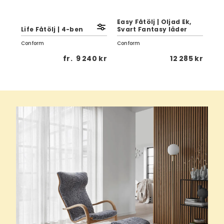
Easy Fåtölj | Oljad Ek,
Life Fåtölj | 4-ben
Svart Fantasy läder
Gaz
Conform
Conform
Con
 kr
fr.
9 240 kr
12 285 kr