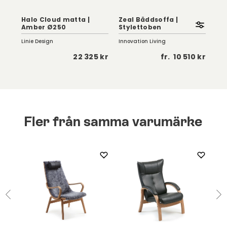
20
Halo Cloud matta |
Zeal Bäddsoffa |
St
Amber Ø250
Stylettoben
Vit
Linie Design
Innovation Living
Str
 kr
22 325 kr
fr.
10 510 kr
Fler från samma varumärke