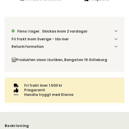
Finns i lager.
Skickas inom 2 vardagar
Fri frakt inom Sverige - läs mer
Denna vara skickas till din port/tomtgräns. Innan leverans
Returinformation
blir du aviserad om vilken tidpunkt leveransen beräknas.
Du har 14 dagars ångerrätt från den dag du tog emot din
Beställs varan ihop med andra produkter skickas hela
order, enligt
distansavtalslagen.
Produkten visas i butiken, Bangatan 19 Göteborg
ordern tillsammans.
Fri frakt över 1.500 kr
Prisgaranti
Handla tryggt med Klarna
Beskrivning