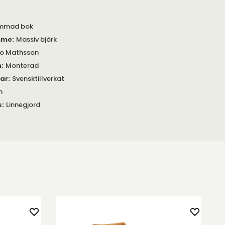
immad bok
mme
:
Massiv björk
no Mathsson
m
:
Monterad
gar
:
Svensktillverkat
m
s
:
Linnegjord