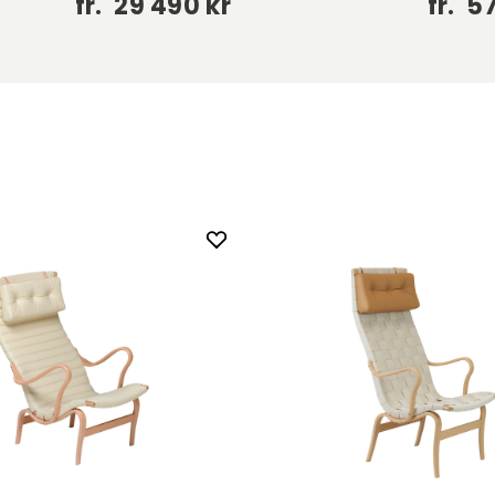
fr.
29 490 kr
fr.
57