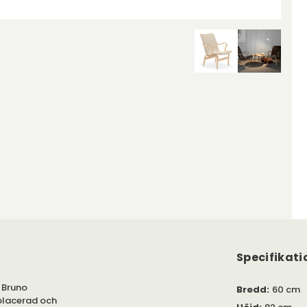
Specifikati
v Bruno
Bredd
:
60 cm
tplacerad och