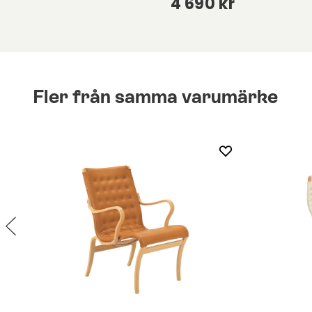
kr
4 690 kr
Fler från samma varumärke