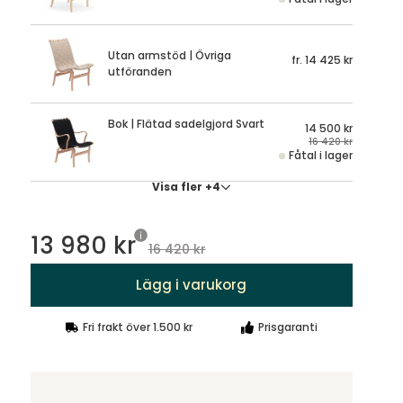
Utan armstöd | Övriga
fr.
14 425 kr
utföranden
Bok | Flätad sadelgjord Svart
14 500 kr
16 420 kr
Fåtal i lager
Visa fler +4
13 980 kr
16 420 kr
Lägg i varukorg
Fri frakt över 1.500 kr
Prisgaranti