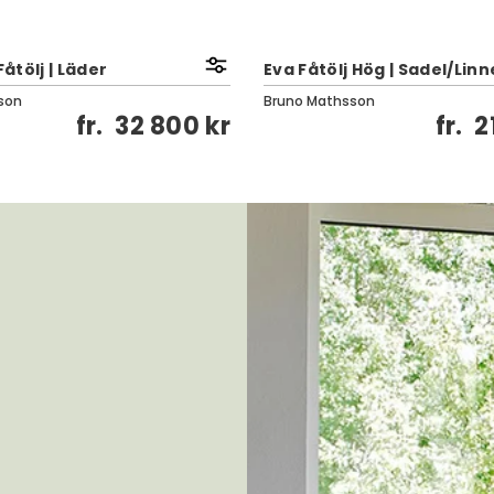
Fåtölj | Läder
Eva Fåtölj Hög | Sadel/Lin
son
Bruno Mathsson
fr.
32 800 kr
fr.
2