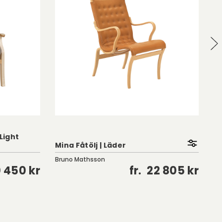
 Light
Mina Fåtölj | Läder
La
Bruno Mathsson
Sw
0 450 kr
fr.
22 805 kr