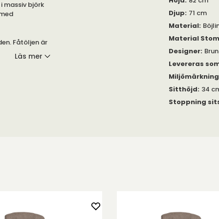
Höjd
:
82 cm
 i massiv björk
Djup
:
71 cm
 med
Material
:
Böjl
Material Sto
den. Fåtöljen är
Designer
:
Bru
ngsstilar.
Läs mer
i färgen Svart.
Levereras so
Miljömärknin
lusivt för Bruno
 Hälsingland,
Sitthöjd
:
34 c
g. Sitsen är
Stoppning sit
e är tillverkat
en Natur med
stid ovan.