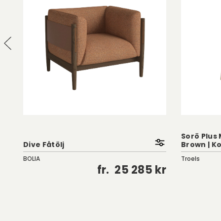
Sorö Plus 
Dive Fåtölj
Brown | K
BOLIA
Troels
kr
fr.
25 285 kr