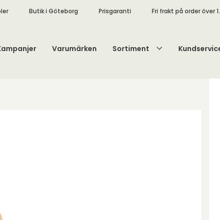
ler
Butik i Göteborg
Prisgaranti
Fri frakt på order över 1
Kampanjer
Varumärken
Sortiment
Kundservic