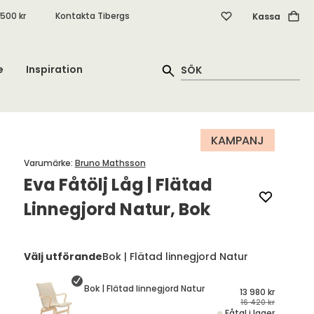
.500 kr
Kontakta Tibergs
Kassa
e
Inspiration
KAMPANJ
Varumärke
:
Bruno Mathsson
Eva Fåtölj Låg | Flätad
Linnegjord Natur, Bok
Välj utförande
Bok | Flätad linnegjord Natur
Bok | Flätad linnegjord Natur
13 980 kr
16 420 kr
Fåtal i lager