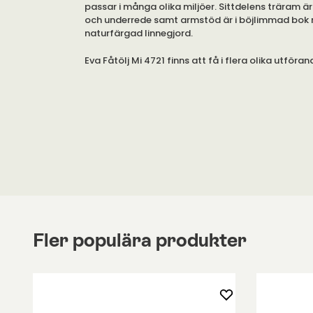
passar i många olika miljöer. Sittdelens träram är
och underrede samt armstöd är i böjlimmad bok
naturfärgad linnegjord.
Eva Fåtölj Mi 4721 finns att få i flera olika utföran
lättplacerad och smälter sömlöst in i olika inredni
Linnegjorden är i färgen Natur. Sadelgjorden finns 
Sadelgjorden till fåtöljen Eva är vävd i Sverige exk
Mathson. Det noga utvalda linet bereds till garn i
där det finns en stark tradition för linframställnin
gjord av massiv björk medan armstöd och underred
av klarlackad böjlimmad bok.
Vi har generellt sadelgjord och linnegjord i färg
armstöd i bok och björk på eget lager. Se leveran
Fler populära produkter