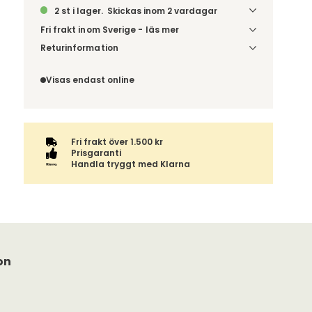
2 st i lager.
Skickas inom 2 vardagar
Fri frakt inom Sverige - läs mer
Denna vara skickas till din port/tomtgräns. Innan
Returinformation
leverans blir du aviserad om vilken tidpunkt
Du har 14 dagars ångerrätt från den dag du tog
leveransen beräknas. Beställs varan ihop med
emot din order, enligt
distansavtalslagen.
Visas endast online
andra produkter skickas hela ordern tillsammans.
Fri frakt över 1.500 kr
Prisgaranti
Handla tryggt med Klarna
on