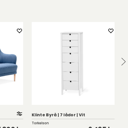
Klinte Byrå | 7 lådor | Vit
St
Torkelson
En