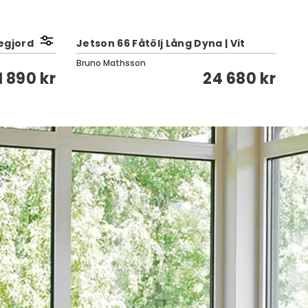
Su
negjord
Jetson 66 Fåtölj Lång Dyna | Vit
s
Bruno Mathsson
Br
1 890 kr
24 680 kr