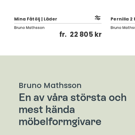
Mina Fåtölj | Läder
Pernilla 2 
Bruno Mathsson
Bruno Maths
kr
fr.
22 805 kr
Bruno Mathsson
En av våra största och
mest kända
möbelformgivare