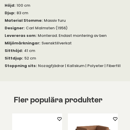
Syster är alla fåtöljer där formgivningen är inspirerad av dess
Höjd
:
100 cm
karaktär.
Djup
:
83 cm
Välj någon av OH Sjögrens breda utbud av tyger och läder för
Material Stomme
:
Massiv furu
att sätta din personliga prägel på fåtöljen. Komplettera din
Designer
:
Carl Malmsten (1956)
fåtölj med tillhörande fotpall för extra komfort och
Levereras som
:
Monterad. Endast montering av ben
avkoppling.
Miljömärkningar
:
Svensktillverkat
Benen är tillverkade i massiv ek och kan förhöjas med upp till 5
Sitthöjd
:
41 cm
centimeter.
Sittdjup
:
52 cm
Du är välkommen att kontakta oss vid frågor eller funderingar.
Stoppning sits
:
Nozagfjädrar | Kallskum | Polyeter | Fiberfill
Fler populära produkter