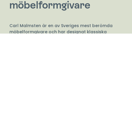
möbelformgivare
Carl Malmsten är en av Sveriges mest berömda
möbelformgivare och har designat klassiska
stoppmöbler som Samsas, Jättepaddan och
Häggbom. Hans konstnärliga verk har en förmåga
att uttrycka en stämning eller känsla som ofta
speglas i möbelns namn.
O.H. Sjögren är en svensk möbeltillverkare som i fyra
generationer tillverkat designmöbler av högsta
kvalitet. Idag är fabriken en av Sveriges äldsta och
tillverkningen sker med en fantastisk
hantverksskicklighet, kunskap och omsorg.
Carl Malmsten valde år 1956 ut O.H. Sjögren som
tillverkare av hans stoppmöbler. Idag är Malmstens
möbler mycket omtyckta designklassiker och
består till merparten av O.H. Sjögrens produktion.
Sjögren är en av landets ledande tillverkare av