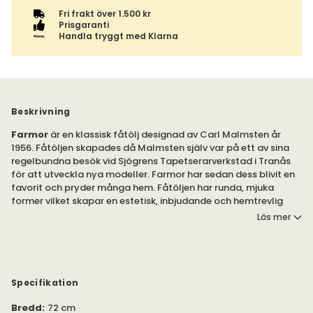
Fri frakt över 1.500 kr
Prisgaranti
Handla tryggt med Klarna
Beskrivning
Farmor
är en klassisk fåtölj designad av Carl Malmsten år
1956. Fåtöljen skapades då Malmsten själv var på ett av sina
regelbundna besök vid Sjögrens Tapetserarverkstad i Tranås
för att utveckla nya modeller. Farmor har sedan dess blivit en
favorit och pryder många hem. Fåtöljen har runda, mjuka
former vilket skapar en estetisk, inbjudande och hemtrevlig
möbel med hög komfort.
Läs mer
Carl Malmstens idé och grunden till hans klassiska skapelser
var att varje möbel skulle uttrycka en särskild känsla eller
stämning, vilket återspeglas i namnen.
Specifikation
Farmor var en av fåtöljerna i serien som fick sina namn av de
Bredd
:
72 cm
olika familjemedlemmarna. Farfar, Husmor, Vår Fru och Lilla