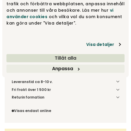
Rekommenderade tillval
trafik och förbättra webbplatsen, anpassa innehåll
och annonser till våra besökare. Läs mer hur
vi
använder cookies
och vilka val du som konsument
fr.
34 100 kr
kan göra under "Visa detaljer".
Gör dina val
Visa detaljer
Fri frakt över 1.500 kr
Prisgaranti
Tillåt alla
Anpassa
Leveranstid ca 8-10 v.
Fri frakt över 1 500 kr
Välj utförande via 'Gör dina val' för fraktinformation på din
Returinformation
kombination.
Du beställer produkten efter dina val och omfattas därför
inte av ångerrätten.
Visas endast online