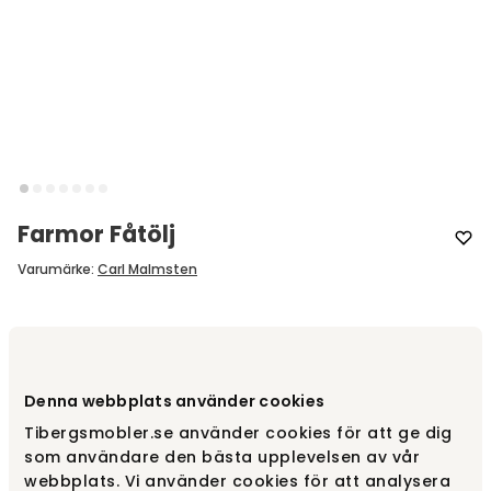
Farmor Fåtölj
Varumärke
:
Carl Malmsten
Designa själv
Gör dina val
Denna webbplats använder cookies
Tibergsmobler.se använder cookies för att ge dig
Rekommenderade tillval
som användare den bästa upplevelsen av vår
webbplats. Vi använder cookies för att analysera