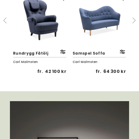
Rundrygg Fåtölj
Samspel Soffa
Sa
Carl Malmsten
Carl Malmsten
Car
 kr
fr.
42 100 kr
fr.
64 300 kr