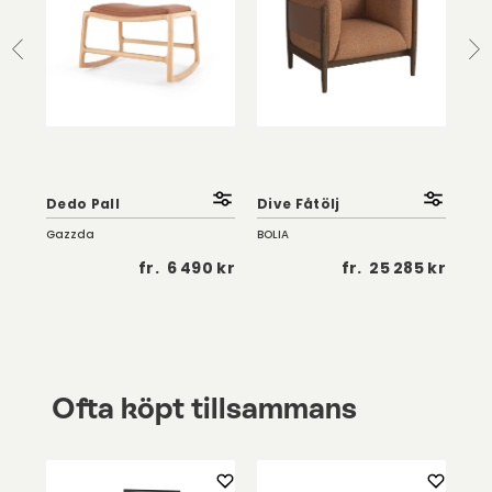
So
Fåt
Dedo Pall
Dive Fåtölj
| K
Gazzda
BOLIA
Troe
 kr
fr.
6 490 kr
fr.
25 285 kr
Ofta köpt tillsammans