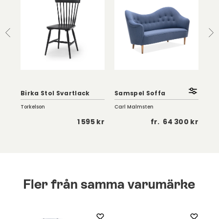
Juu
Birka Stol Svartlack
Samspel Soffa
Ka
Torkelson
Carl Malmsten
JUU
 kr
1 595 kr
fr.
64 300 kr
Fler från samma varumärke