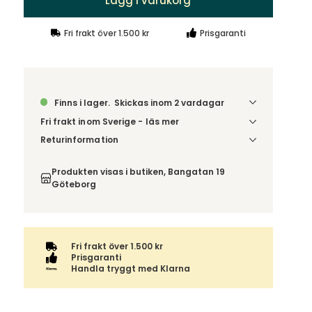
Fri frakt över 1.500 kr
Prisgaranti
Finns i lager.
Skickas inom 2 vardagar
Fri frakt inom Sverige - läs mer
Denna vara skickas till din port/tomtgräns. Innan
Returinformation
leverans blir du aviserad om vilken tidpunkt
Du har 14 dagars ångerrätt från den dag du tog
leveransen beräknas. Beställs varan ihop med
emot din order, enligt
distansavtalslagen.
Produkten visas i butiken, Bangatan 19
andra produkter skickas hela ordern tillsammans.
Göteborg
Fri frakt över 1.500 kr
Prisgaranti
Handla tryggt med Klarna