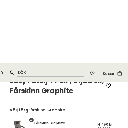
.500 kr
Kontakta Tibergs
Kassa
e
Inspiration
KAMPANJ
Varumärke
:
Conform
Easy Fåtölj + Pall | Oljad ek,
Fårskinn Graphite
Välj färg
Fårskinn Graphite
Fårskinn Graphite
14 450 kr
20 780 kr
Finns i lager