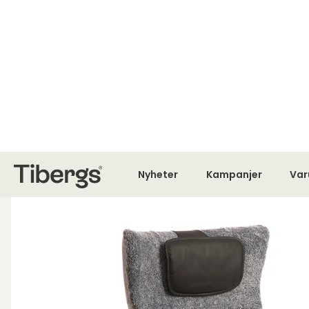
MÖBLER SEDAN 1923
Om Tibergs Möb
Nyheter
Startsida
Fåtöljer
Fårskinnsfåtöljer