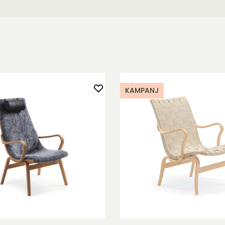
ed ett
s nackkudde i
itoljad ek är
KAMPANJ