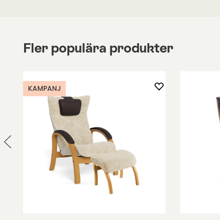
mörkbrunt läder. Baksidan av fåtöljen är klädd m
matchande tyg.
Fler populära produkter
Nackkudden: Fåtöljerna i fårskinn har alltid en lö
läder.
Armstöd: Oljad ek är alltid med klädda armstöd. V
alltid utan klädda armstöd.
KAMPANJ