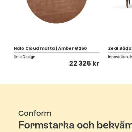
Halo Cloud matta | Amber Ø250
Zeal Bädd
Linie Design
Innovation Li
kr
22 325 kr
Conform
Formstarka och bekvä
fåtöljer med funktion