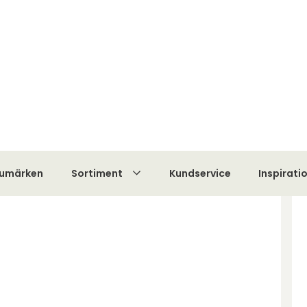
ler
Butik i Göteborg
Prisgaranti
Fri frakt på order över 1
Kampanjer
Varumärken
Sortiment
Kundservic