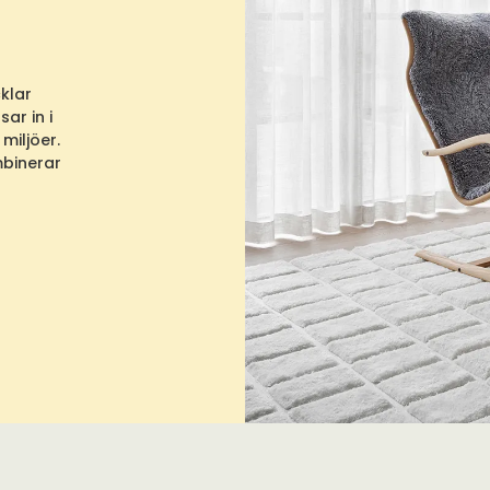
klar
ar in i
miljöer.
mbinerar