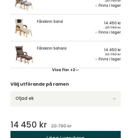
Fårskinn Sand
14 450 kr
20 780 kr
Finns i lager
Fårskinn Sahara
14 450 kr
20 780 kr
Finns i lager
Visa fler +2
Välj utförande på ramen
Oljad ek
14 450 kr
20 780 kr
Lägg i varukorg