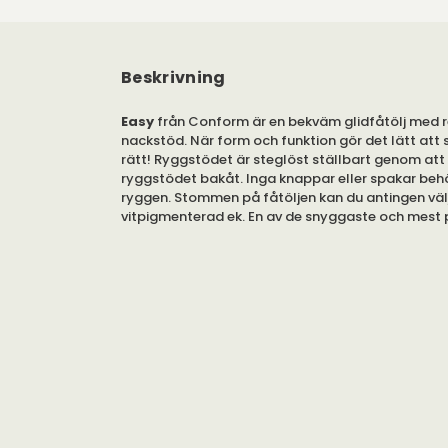
Beskrivning
Easy
från Conform är en bekväm glidfåtölj med r
nackstöd. När form och funktion gör det lätt att s
rätt! Ryggstödet är steglöst ställbart genom att 
ryggstödet bakåt. Inga knappar eller spakar behö
ryggen. Stommen på fåtöljen kan du antingen välja
vitpigmenterad ek. En av de snyggaste och mest 
fårskinnsfåtöljerna på marknaden – och dessutom 
Säljs här som paket med fåtölj och fotpall i olika
Easy är en fantastiskt skön glidfåtölj som går att
bakåt för en vilopaus. Den har också ett bekvämt
nackstöd och vissa modeller har armstödskuddar 
Klädseln av fårskinn är ett helt otroligt material a
ser inte bara inbjudande och mjukt ut utan det gö
alltid sitter i rätt temperatur, oavsett om det är va
Väljer du fårskinnsfärg Graphite så kommer ar
och nackkudden i svart läder. Väljer du fårskinnsf
Sand så kommer armstödskuddarna och nackkud