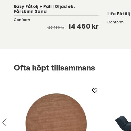
Easy Fåtölj + Pall | Oljad ek,
Fårskinn Sand
Life Fåtölj
Conform
Conform
kr
14 450 kr
20 780 kr
Ofta köpt tillsammans