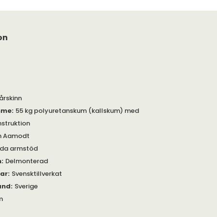
on
Fårskinn
mme
:
55 kg polyuretanskum (kallskum) med
nstruktion
n Aamodt
dda armstöd
m
:
Delmonterad
gar
:
Svensktillverkat
and
:
Sverige
m