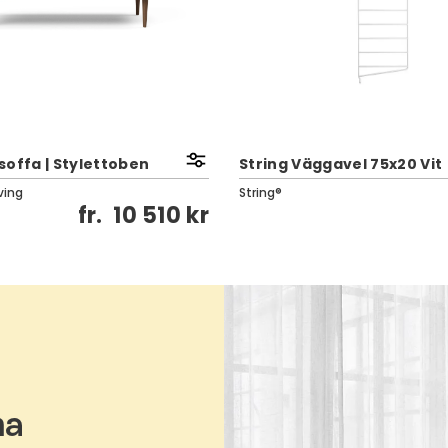
soffa | Stylettoben
String Väggavel 75x20 Vit
ving
String®
fr.
10 510 kr
ma