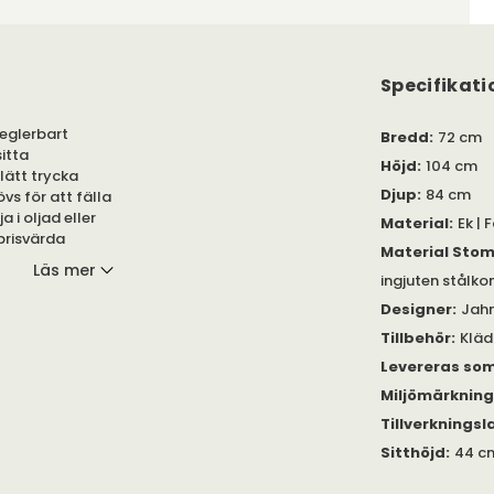
Specifikati
eglerbart
Bredd
:
72 cm
itta
Höjd
:
104 cm
lätt trycka
Djup
:
84 cm
vs för att fälla
 i oljad eller
Material
:
Ek | 
prisvärda
Material Sto
i hög kvalitet.
Läs mer
 fårskinnsfärger.
ingjuten stålko
Designer
:
Jah
 fälla steglöst
Tillbehör
:
Klä
 reglerbart
i läder.
Levereras so
Miljömärknin
tt sitta på. Det
Tillverkningsl
r också att du
rmt eller kallt.
Sitthöjd
:
44 c
mstödskuddarna
ärg Sahara eller
den i