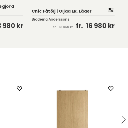
negjord
Bu
Chic Fåtölj | Oljad Ek, Läder
P
Bröderna Anderssons
Fe
3 980 kr
fr.
16 980 kr
fr.
19 860 kr