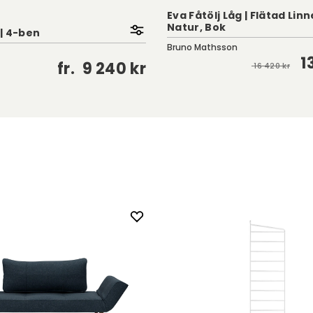
Eva Fåtölj Låg | Flätad Lin
Natur, Bok
 | 4-ben
Bruno Mathsson
1
fr.
9 240 kr
16 420 kr