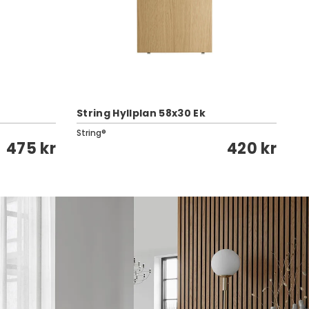
Ze
B
String Hyllplan 58x30 Ek
In
String®
475 kr
420 kr