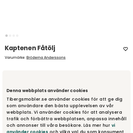
Kaptenen Fåtölj
Varumärke
:
Bröderna Anderssons
Designa själv
Gör dina val
Denna webbplats använder cookies
Tibergsmobler.se använder cookies för att ge dig
som användare den bästa upplevelsen av vår
Rekommenderade tillval
webbplats. Vi använder cookies för att analysera
Rekommenderade tillval
trafik och förbättra webbplatsen, anpassa innehåll
och annonser till våra besökare. Läs mer hur
vi
använder cookies
och vilka val du som konsument