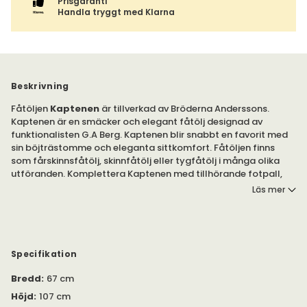
Prisgaranti
Handla tryggt med Klarna
Beskrivning
Fåtöljen
Kaptenen
är tillverkad av Bröderna Anderssons.
Kaptenen är en smäcker och elegant fåtölj designad av
funktionalisten G.A Berg. Kaptenen blir snabbt en favorit med
sin böjträstomme och eleganta sittkomfort. Fåtöljen finns
som fårskinnsfåtölj, skinnfåtölj eller tygfåtölj i många olika
utföranden. Komplettera Kaptenen med tillhörande fotpall,
för ökad komfort. Fotpallen finns under egen produkt.
Läs mer
Fåtöljen Kaptenen blir en bekväm, nätt och vacker detalj i
inredningen. Fåtöljen är tillverkad med synligt träunderrede i
ek.
Specifikation
Köp till den tillhörande fotpallen för ökad komfort. Fotpallen
Bredd
:
67 cm
har måtten B: 47 centimeter, H: 30-38 centimeter och D: 45
centimeter.
Höjd
:
107 cm