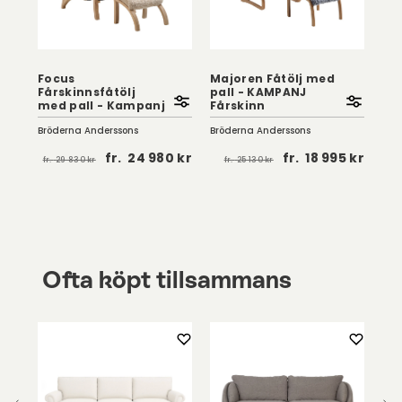
Focus
Majoren Fåtölj med
Ka
Fårskinnsfåtölj
pall - KAMPANJ
me
med pall - Kampanj
Fårskinn
Få
Bröderna Anderssons
Bröderna Anderssons
Brö
fr.
24 980 kr
fr.
18 995 kr
fr.
29 830 kr
fr.
25 130 kr
fr
 kr
Ofta köpt tillsammans