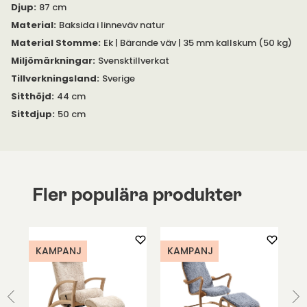
Djup
:
87 cm
Vill du ha liknande fåtölj men med gungfunktion? Vi erbjuder
fåtöljen Majoren, med eller utan pall.
Material
:
Baksida i linneväv natur
Material Stomme
:
Ek | Bärande väv | 35 mm kallskum (50 kg)
Miljömärkningar
:
Svensktillverkat
Tillverkningsland
:
Sverige
Sitthöjd
:
44 cm
Sittdjup
:
50 cm
Fler populära produkter
KAMPANJ
KAMPANJ
K