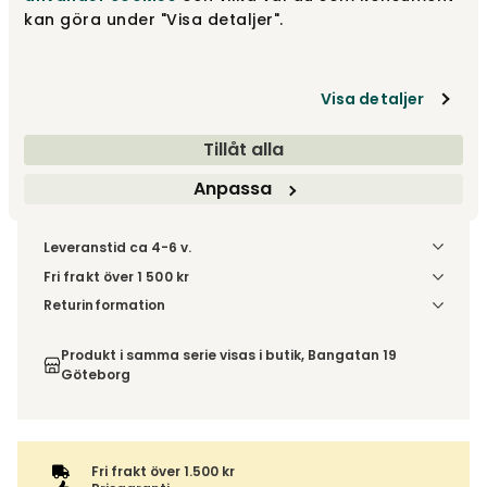
kan göra under "Visa detaljer".
fr.
16 510 kr
Gör dina val
Visa detaljer
Fri frakt över 1.500 kr
Prisgaranti
Tillåt alla
Anpassa
Leveranstid ca 4-6 v.
Fri frakt över 1 500 kr
Välj utförande via 'Gör dina val' för fraktinformation på din
Returinformation
kombination.
Du beställer produkten efter dina val och omfattas därför
inte av ångerrätten.
Produkt i samma serie visas i butik, Bangatan 19
Göteborg
Fri frakt över 1.500 kr