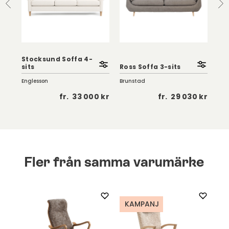
Stocksund Soffa 4-
sits
Ross Soffa 3-sits
Car
Englesson
Brunstad
Eng
0 kr
fr.
33 000 kr
fr.
29 030 kr
Fler från samma varumärke
KAMPANJ
K