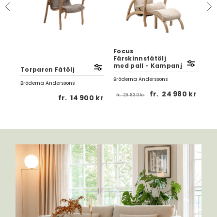
Focus
Ma
Fårskinnsfåtölj
pa
med pall - Kampanj
Få
Torparen Fåtölj
Bröderna Anderssons
Brö
Bröderna Anderssons
 kr
fr.
24 980 kr
fr.
29 830 kr
f
fr.
14 900 kr