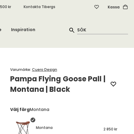
.500 kr
Kontakta Tibergs
Kassa
e
Inspiration
Varumärke
:
Cuero Design
Pampa Flying Goose Pall |
Montana | Black
Välj färg
Montana
Montana
2 850 kr