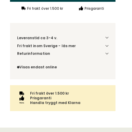
Fri frakt över 1.500 kr
Prisgaranti
Leveranstid ca 3-4 v.
Fri frakt inom Sverige - läs mer
Denna vara skickas till ett ombud. Du väljer själv i
Returinformation
kassan vilket DHL eller PostNord ombud du önskar
Du beställer produkten efter dina val och
få din leverans till. Du blir aviserad när din order
omfattas därför inte av ångerrätten.
Visas endast online
finns att hämta. Beställs varan ihop med andra
produkter skickas hela ordern tillsammans med
samma fraktalternativ.
Fri frakt över 1.500 kr
Prisgaranti
Handla tryggt med Klarna