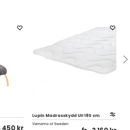
Kl
Lupin Madrasskydd Ull 180 cm
E
Varnamo of Sweden
To
4 450 kr