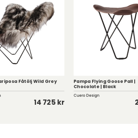
riposa Fåtölj Wild Grey
Pampa Flying Goose Pall |
Chocolate | Black
n
Cuero Design
14 725 kr