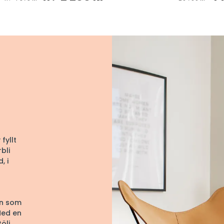
fyllt
bli
, i
rn som
Med en
ölj