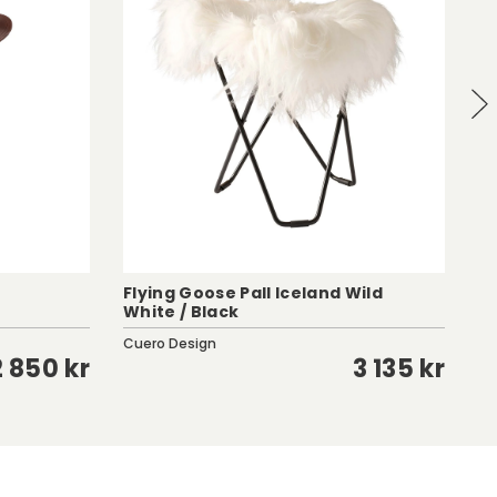
Flying Goose Pall Iceland Wild
Fl
White / Black
B
Cuero Design
Cu
2 850 kr
3 135 kr