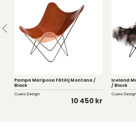
Pampa Mariposa Fåtölj Montana /
Iceland Ma
Black
/ Black
Cuero Design
Cuero Desig
kr
10 450 kr