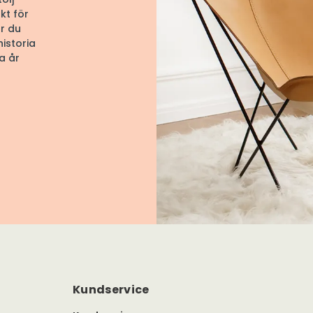
kt för
är du
historia
a år
Kundservice