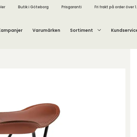
ler
Butik i Göteborg
Prisgaranti
Fri frakt på order över 1
Kampanjer
Varumärken
Sortiment
Kundservic