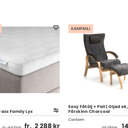
KAMPANJ
Easy Fåtölj + Pall | Oljad ek,
ss Family Lyx
Fårskinn Charcoal
Conform
fr.
2 288 kr
1
fr.
4 575 kr
20 780 kr