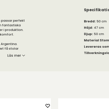
Specifikati
 passar perfekt
Bredd
:
50 cm
 fantastiska
Höjd
:
47 cm
r i produktion.
Djup
:
50 cm
tkomfort.
Material Sto
 Argentina.
Levereras so
et få stolar
Tillverkningsl
terad på Museum
Läs mer
e och finns att
lj mellan många
d i 12 millimeter