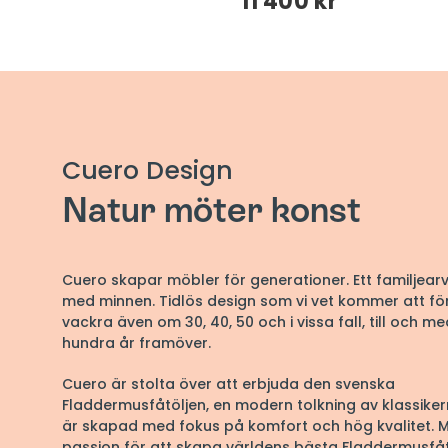
kr
11 400 kr
Cuero Design
Natur möter konst
Cuero skapar möbler för generationer. Ett familjearv 
med minnen. Tidlös design som vi vet kommer att för
vackra även om 30, 40, 50 och i vissa fall, till och med
hundra år framöver.
Cuero är stolta över att erbjuda den svenska
Fladdermusfåtöljen, en modern tolkning av klassike
är skapad med fokus på komfort och hög kvalitet. 
passion för att skapa världens bästa Fladdermusfåt