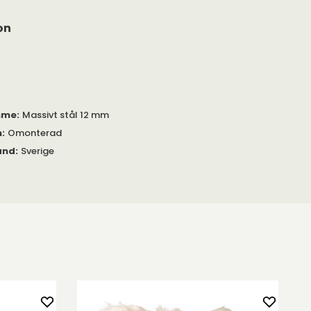
on
mme
:
Massivt stål 12 mm
m
:
Omonterad
and
:
Sverige