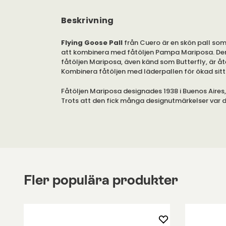
Beskrivning
Flying Goose Pall
från Cuero är en skön pall som
att kombinera med fåtöljen Pampa Mariposa. Den
fåtöljen Mariposa, även känd som Butterfly, är åte
Kombinera fåtöljen med läderpallen för ökad sit
Fåtöljen Mariposa designades 1938 i Buenos Aires,
Trots att den fick många designutmärkelser var d
som faktiskt tillverkades. Den är i dag represen
of Modern Art i New York. Nu tillverkas den i Sverig
köpa hos oss.
Pallen är tillverkad i samma stil som fåtöljen. Vä
olika modeller i kraftigt sadelläder. Ramen är gjor
massivt stål.
Fler populära produkter