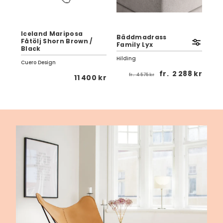
Iceland Mariposa
t
Bäddmadrass
Fåtölj Shorn Brown /
Pau
Family Lyx
Black
Ek
Hilding
Cuero Design
Birg
 kr
fr.
2 288 kr
fr.
4 575 kr
11 400 kr