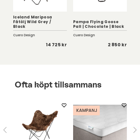
Iceland Mariposa
Fly
Fåtölj Wild Grey /
Pampa Flying Goose
Ice
Black
Pall | Chocolate | Black
Bl
Cuero Design
Cuero Design
Cue
 kr
14 725 kr
2 850 kr
Ofta köpt tillsammans
KAMPANJ