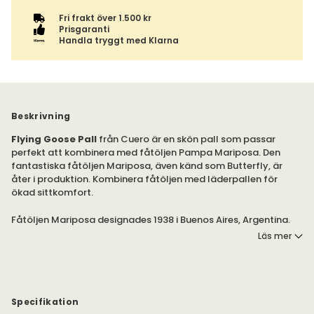
Fri frakt över 1.500 kr
Prisgaranti
Handla tryggt med Klarna
Beskrivning
Flying Goose Pall
från Cuero är en skön pall som passar
perfekt att kombinera med fåtöljen Pampa Mariposa. Den
fantastiska fåtöljen Mariposa, även känd som Butterfly, är
åter i produktion. Kombinera fåtöljen med läderpallen för
ökad sittkomfort.
Fåtöljen Mariposa designades 1938 i Buenos Aires, Argentina.
Trots att den fick många designutmärkelser var det få stolar
Läs mer
som faktiskt tillverkades. Den är i dag representerad på
Museum of Modern Art i New York. Nu tillverkas den i Sverige
och finns att köpa hos oss.
Pallen är tillverkad i samma stil som fåtöljen. Välj mellan
Specifikation
många olika modeller i kraftigt sadelläder. Ramen är gjord i 12