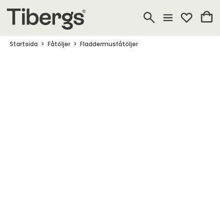
Startsida
Fåtöljer
Fladdermusfåtöljer