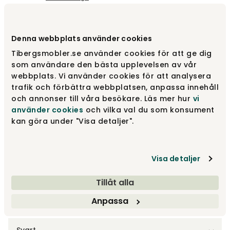
Välj färg
Oak
Denna webbplats använder cookies
Tibergsmobler.se använder cookies för att ge dig
Oak
2 850 kr
som användare den bästa upplevelsen av vår
webbplats. Vi använder cookies för att analysera
trafik och förbättra webbplatsen, anpassa innehåll
och annonser till våra besökare. Läs mer hur
vi
Chocolate
2 850 kr
använder cookies
och vilka val du som konsument
kan göra under "Visa detaljer".
Montana
2 850 kr
Visa detaljer
Visa fler +5
Tillåt alla
Anpassa
Välj ställning
Svart