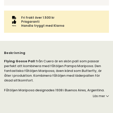
tillsammans med samma fraktalternativ.
Fri frakt över 1.500 kr
Prisgaranti
Handla tryggt med Klarna
Beskrivning
Flying Goose Pall
från Cuero är en skön pall som passar
perfekt att kombinera med fåtöljen Pampa Mariposa. Den
fantastiska fåtöljen Mariposa, även känd som Butterfly, är
åter i produktion. Kombinera fåtöljen med läderpallen för
ökad sittkomfort.
Fåtöljen Mariposa designades 1938 i Buenos Aires, Argentina.
Trots att den fick många designutmärkelser var det få stolar
Läs mer
som faktiskt tillverkades. Den är i dag representerad på
Museum of Modern Art i New York. Nu tillverkas den i Sverige
och finns att köpa hos oss.