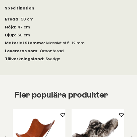
Pallen är tillverkad i samma stil som fåtöljen. Välj mellan
Specifikation
många olika modeller i kraftigt sadelläder. Ramen är gjord i 12
millimeter massivt stål.
Bredd
:
50 cm
Höjd
:
47 cm
Djup
:
50 cm
Material Stomme
:
Massivt stål 12 mm
Levereras som
:
Omonterad
Tillverkningsland
:
Sverige
Fler populära produkter