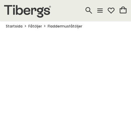
Startsida
Fåtöljer
Fladdermusfåtöljer