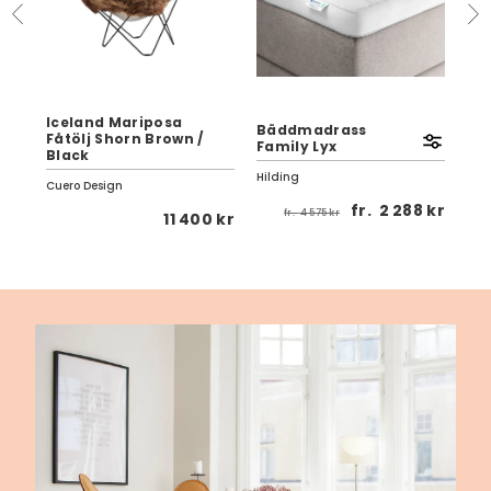
 |
Iceland Mariposa
erad
Bäddmadrass
Fåtölj Shorn Brown /
Lu
Family Lyx
Black
Ull
Hilding
Cuero Design
Var
 kr
fr.
2 288 kr
fr.
4 575 kr
11 400 kr