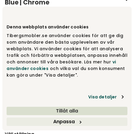
Blue | Chrome
Varumärke
:
Cuero Design
Denna webbplats använder cookies
Välj färg
Ocean Blue
Tibergsmobler.se använder cookies för att ge dig
som användare den bästa upplevelsen av vår
Ocean Blue
3 560 kr
webbplats. Vi använder cookies för att analysera
Fåtal i lager
trafik och förbättra webbplatsen, anpassa innehåll
och annonser till våra besökare. Läs mer hur
vi
använder cookies
och vilka val du som konsument
Grass Green
3 560 kr
kan göra under "Visa detaljer".
Visa detaljer
Chocolate
3 560 kr
Tillåt alla
Visa fler +5
Anpassa