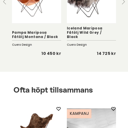
Iceland Mariposa
Pampa Mariposa
Fåtölj Wild Grey /
Pa
Fåtölj Montana / Black
Black
Pal
Cuero Design
Cuero Design
Cue
 kr
10 450 kr
14 725 kr
Ofta köpt tillsammans
KAMPANJ