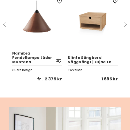
K
Namibia
Bä
Pendellampa Läder
Klinte Sängbord
Ek
Fam
Montana
Vägghängt | Oljad Ek
Hil
Cuero Design
Torkelson
1 kr
fr.
2 375 kr
1 695 kr