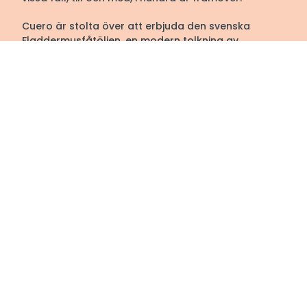
Cuero är stolta över att erbjuda den svenska
Fladdermusfåtöljen, en modern tolkning av
klassikern som är skapad med fokus på komfort
och hög kvalitet. Med en passion för att skapa
världens bästa Fladdermusfåtölj fortsätter Cuero
att förbättra och förädla sin produkt för att
säkerställa att varje kund är fullständigt nöjd. När
du väljer Cuero väljer du inte bara en fåtölj, utan en
bit historia och en garanti om komfort och kvalitet
under många år framöver.
Välkommen till oss