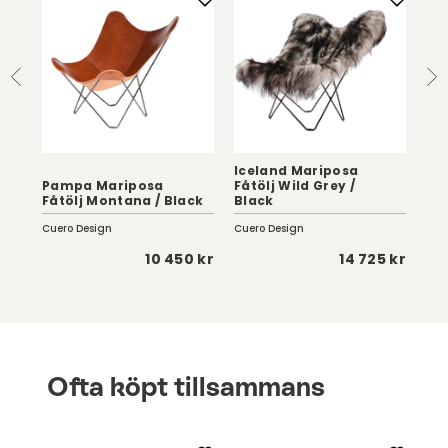
Iceland Mariposa
Pampa Mariposa
Fåtölj Wild Grey /
Pa
Fåtölj Montana / Black
Black
Pal
Cuero Design
Cuero Design
Cue
 kr
10 450 kr
14 725 kr
Ofta köpt tillsammans