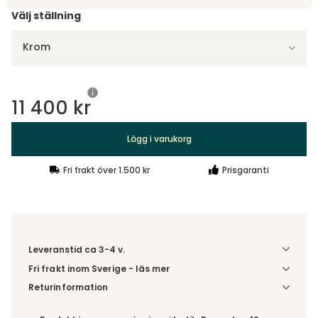
Välj ställning
Krom
11 400 kr
Lägg i varukorg
Fri frakt över 1.500 kr
Prisgaranti
Leveranstid ca 3-4 v.
Fri frakt inom Sverige - läs mer
Denna vara skickas till ett ombud. Du väljer själv i kassan
Returinformation
vilket DHL eller PostNord ombud du önskar få din leverans
Du beställer produkten efter dina val och omfattas därför
till. Du blir aviserad när din order finns att hämta. Beställs