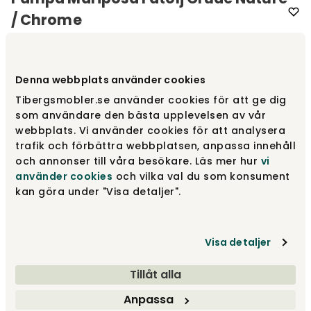
/ Chrome
Varumärke
:
Cuero Design
Denna webbplats använder cookies
Välj färg
Crude Nature
Tibergsmobler.se använder cookies för att ge dig
som användare den bästa upplevelsen av vår
Crude Nature
11 400 kr
webbplats. Vi använder cookies för att analysera
trafik och förbättra webbplatsen, anpassa innehåll
och annonser till våra besökare. Läs mer hur
vi
använder cookies
och vilka val du som konsument
Montana
11 400 kr
kan göra under "Visa detaljer".
Visa detaljer
Chocolate
11 400 kr
Tillåt alla
Visa fler +3
Anpassa