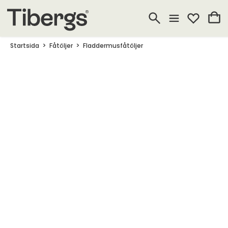
Startsida
Fåtöljer
Fladdermusfåtöljer