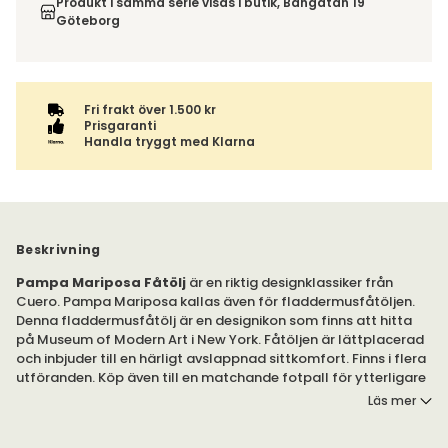
inte av ångerrätten.
Produkt i samma serie visas i butik, Bangatan 19
varan ihop med andra produkter skickas hela ordern
Göteborg
tillsammans med samma fraktalternativ.
Fri frakt över 1.500 kr
Prisgaranti
Handla tryggt med Klarna
Beskrivning
Pampa Mariposa Fåtölj
är en riktig designklassiker från
Cuero. Pampa Mariposa kallas även för fladdermusfåtöljen.
Denna fladdermusfåtölj är en designikon som finns att hitta
på Museum of Modern Art i New York. Fåtöljen är lättplacerad
och inbjuder till en härligt avslappnad sittkomfort. Finns i flera
utföranden. Köp även till en matchande fotpall för ytterligare
komfort.
Läs mer
Pampa Mariposa. Den fantastiska fåtöljen Mariposa,