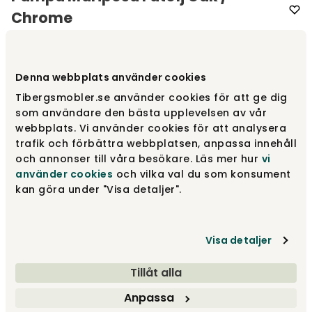
Chrome
Varumärke
:
Cuero Design
Denna webbplats använder cookies
Välj färg
Oak
Tibergsmobler.se använder cookies för att ge dig
som användare den bästa upplevelsen av vår
Oak
11 400 kr
webbplats. Vi använder cookies för att analysera
trafik och förbättra webbplatsen, anpassa innehåll
och annonser till våra besökare. Läs mer hur
vi
använder cookies
och vilka val du som konsument
Crude Nature
11 400 kr
kan göra under "Visa detaljer".
Visa detaljer
Montana
11 400 kr
Tillåt alla
Visa fler +3
Anpassa