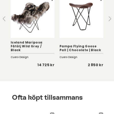
Iceland Mariposa
Fly
Fåtölj Wild Grey /
Pampa Flying Goose
Ice
Black
Pall | Chocolate | Black
Bl
Cuero Design
Cuero Design
Cue
 kr
14 725 kr
2 850 kr
Ofta köpt tillsammans