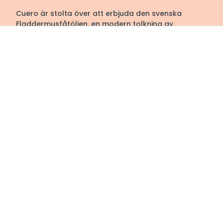
Cuero är stolta över att erbjuda den svenska
Fladdermusfåtöljen, en modern tolkning av
klassikern som är skapad med fokus på komfort
och hög kvalitet. Med en passion för att skapa
världens bästa Fladdermusfåtölj fortsätter Cuero
att förbättra och förädla sin produkt för att
säkerställa att varje kund är fullständigt nöjd. När
du väljer Cuero väljer du inte bara en fåtölj, utan en
bit historia och en garanti om komfort och kvalitet
under många år framöver.
Välkommen till oss