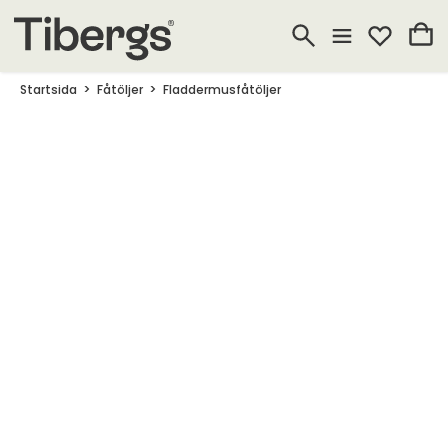
Startsida
Fåtöljer
Fladdermusfåtöljer