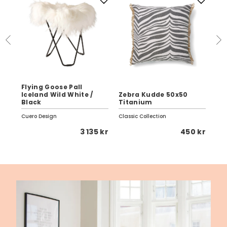
Flying Goose Pall
0
Iceland Wild White /
Zebra Kudde 50x50
N70
Black
Titanium
Da
Cuero Design
Classic Collection
Ethn
 kr
3 135 kr
450 kr