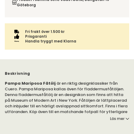
varan ihop med andra produkter skickas hela ordern
Göteborg
tillsammans med samma fraktalternativ.
Fri frakt över 1.500 kr
Prisgaranti
Handla tryggt med Klarna
Beskrivning
Pampa Mariposa Fåtölj
är en riktig designklassiker från
Cuero. Pampa Mariposa kallas även för fladdermusfåtöljen.
Denna fladdermusfåtölj är en designikon som finns att hitta
på Museum of Modern Art i New York. Fåtöljen är lättplacerad
och inbjuder till en härligt avslappnad sittkomfort. Finns i flera
utföranden. Köp även till en matchande fotpall för ytterligare
komfort.
Läs mer
Pampa Mariposa. Den fantastiska fåtöljen Mariposa,