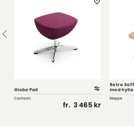
Retro Sof
Globe Pall
med hylla 
Conform
Kleppe
kr
fr.
3 465 kr