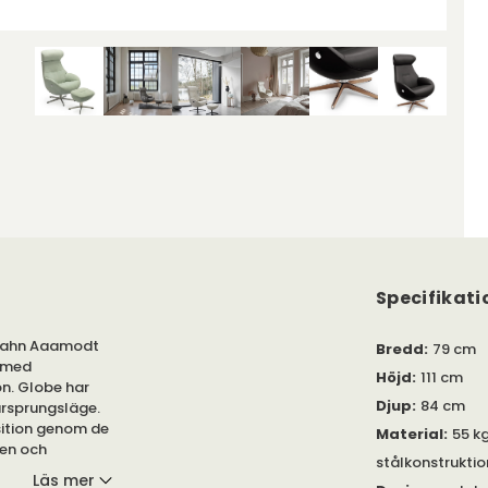
Specifikati
 Jahn Aaamodt
Bredd
:
79 cm
h med
Höjd
:
111 cm
on. Globe har
Djup
:
84 cm
ursprungsläge.
sition genom de
Material
:
55 k
len och
stålkonstruktio
Läs mer