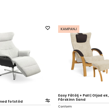
KAMPANJ
Easy Fåtölj + Pall | Oljad ek,
Fårskinn Sand
 med fotstöd
Conform