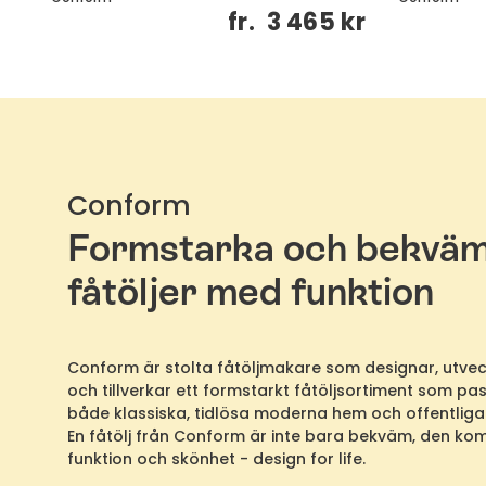
kr
fr.
3 465 kr
Conform
Formstarka och bekvä
fåtöljer med funktion
Conform är stolta fåtöljmakare som designar, utvec
och tillverkar ett formstarkt fåtöljsortiment som pass
både klassiska, tidlösa moderna hem och offentliga 
En fåtölj från Conform är inte bara bekväm, den ko
funktion och skönhet - design for life.