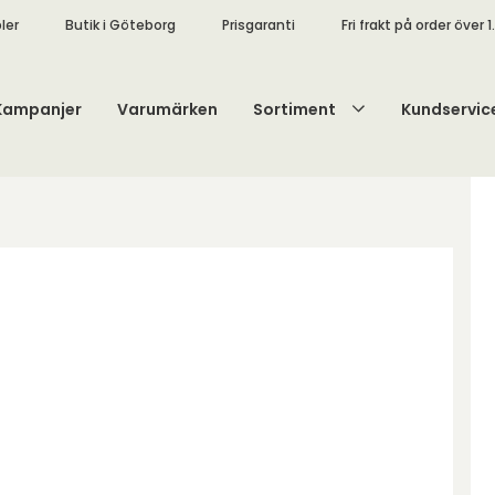
ler
Butik i Göteborg
Prisgaranti
Fri frakt på order över 1
Kampanjer
Varumärken
Sortiment
Kundservic