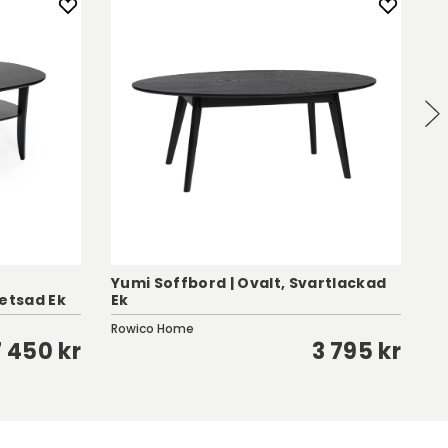
Yumi Soffbord | Ovalt, Svartlackad
etsad Ek
Ek
Jo
Rowico Home
To
7 450 kr
3 795 kr