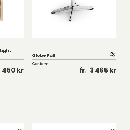
 Light
Globe Pall
St
Conform
Br
0 450 kr
fr.
3 465 kr