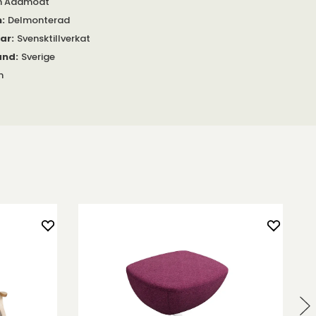
n Aaamodt
m
:
Delmonterad
gar
:
Svensktillverkat
and
:
Sverige
m