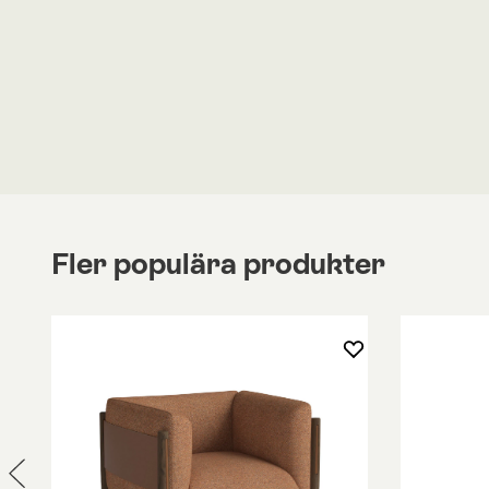
Välj bland ett brett utbud av tyger, läder och fötte
utföranden.
Globe är en skön snurrfåtölj från Conform, med å
ursprungsläge. Välj till den tillhörande
fotpallen 
ännu skönare sittupplevelse. Fotpallen säljs sep
egen produkt.
Snurrfoten är tillverkad i formgjuten aluminium. Fin
utföranden.
Fler populära produkter