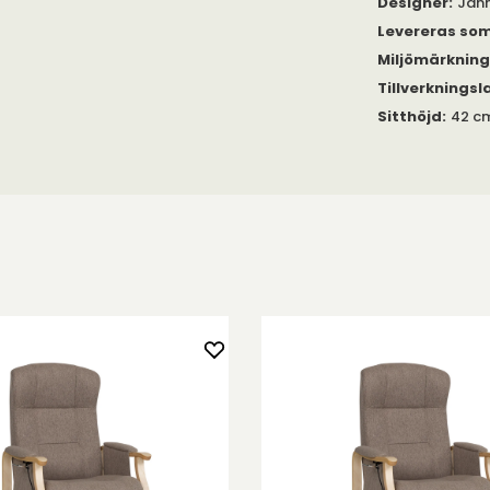
Designer
:
Jah
r i olika
Levereras so
Miljömärknin
tergång till
Tillverkningsl
Globe
för en
Sitthöjd
:
42 c
arat som en
ns i flera