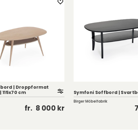
fbord | Droppformat
| 115x70 cm
Symfoni Soffbord | Svartb
Birger Möbelfabrik
fr.
8 000 kr