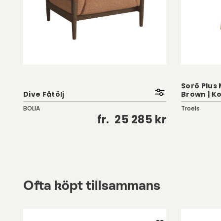
Sorö Plus 
Dive Fåtölj
Brown | K
BOLIA
Troels
kr
fr.
25 285 kr
Ofta köpt tillsammans