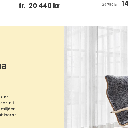
1
fr.
20 440 kr
20 780 kr
ma
klar
ar in i
miljöer.
mbinerar