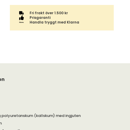
Fri frakt över 1.500 kr
Prisgaranti
Handla tryggt med Klarna
on
g polyuretanskum (kallskum) med ingjuten
n