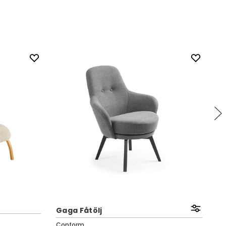
Gaga Fåtölj
Jo
Conform
Co