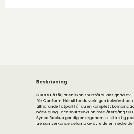
Beskrivning
Globe Fåtölj
är en skön snurrfåtölj designad av
för Conform. Här sitter du verkligen bekvämt oc
tillhörande fotpall får du en komplett kombinati
både gung- och snurrfunktion med återgång till 
Synco Backup ger dig en ergonomisk sittriktig po
tre samverkande delarna av övre delen, nedre de
nackstödet.