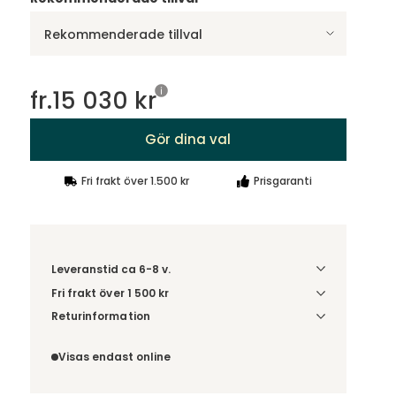
Rekommenderade tillval
fr.
15 030 kr
Gör dina val
Fri frakt över 1.500 kr
Prisgaranti
Leveranstid ca 6-8 v.
Fri frakt över 1 500 kr
Välj utförande via 'Gör dina val' för
Returinformation
fraktinformation på din kombination.
Du beställer produkten efter dina val och
omfattas därför inte av ångerrätten.
Visas endast online