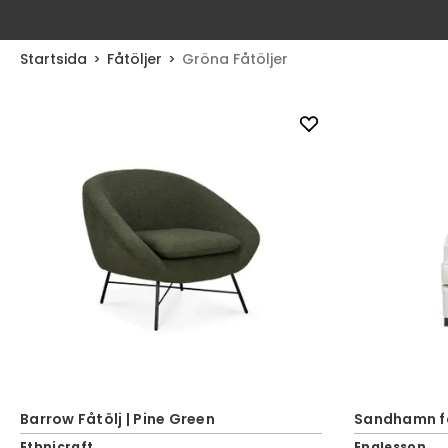
Startsida
Fåtöljer
Gröna Fåtöljer
Barrow Fåtölj | Pine Green
Sandhamn få
Ethnicraft
Englesson