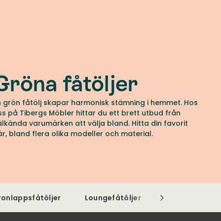
Gröna fåtöljer
n grön fåtölj skapar harmonisk stämning i hemmet. Hos
ss på Tibergs Möbler hittar du ett brett utbud från
älkända varumärken att välja bland. Hitta din favorit
är, bland flera olika modeller och material.
ronlappsfåtöljer
Loungefåtöljer
Clubfåtöljer