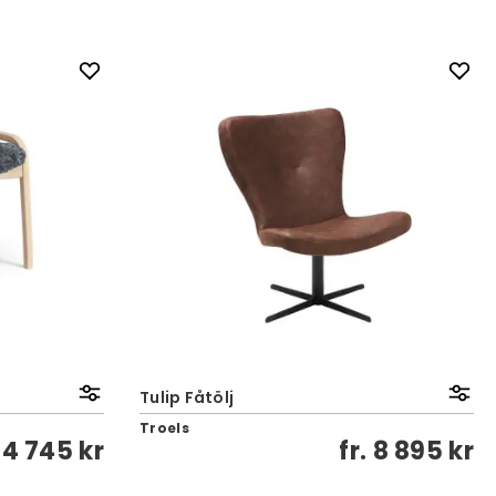
Tulip Fåtölj
Troels
.
4 745 kr
fr.
8 895 kr