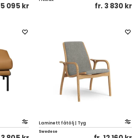
15 095 kr
fr.
3 830 kr
Laminett fåtölj | Tyg
Swedese
.
3 805 kr
fr.
12 160 kr