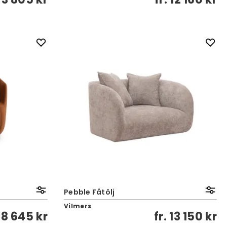
Pebble Fåtölj
Vilmers
28 645 kr
fr.
13 150 kr