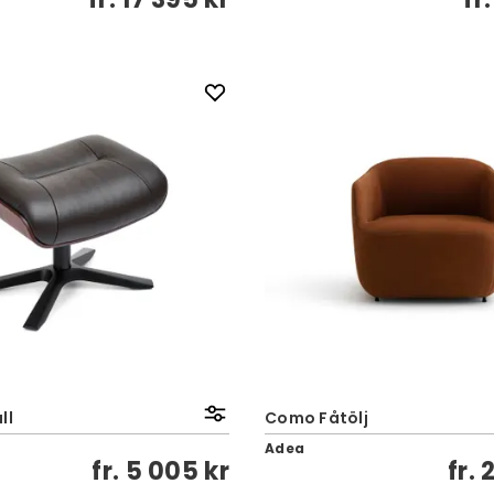
ll
Como Fåtölj
Adea
fr.
5 005 kr
fr.