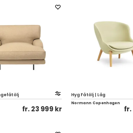
ngefåtölj
Hyg Fåtölj | Låg
Normann Copenhagen
fr.
23 999 kr
fr