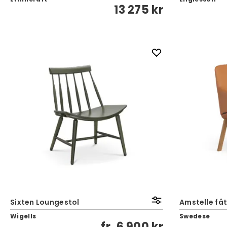
13 275 kr
Sixten Loungestol
Amstelle fåt
Wigells
Swedese
fr.
6 900 kr