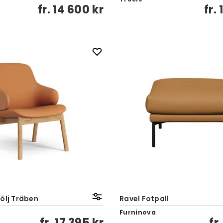
fr.
14 600 kr
fr.
ölj Träben
Ravel Fotpall
Furninova
fr.
17 395 kr
fr