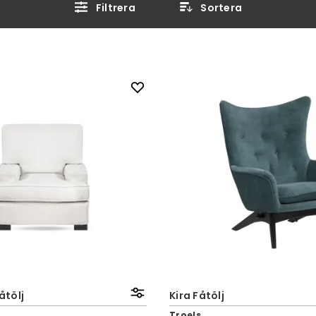
Filtrera
Sortera
tölj
Kira Fåtölj
Troels