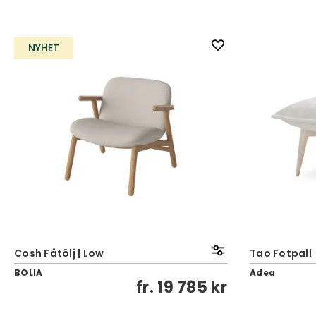
NYHET
Cosh Fåtölj | Low
Tao Fotpall
BOLIA
Adea
fr.
19 785 kr