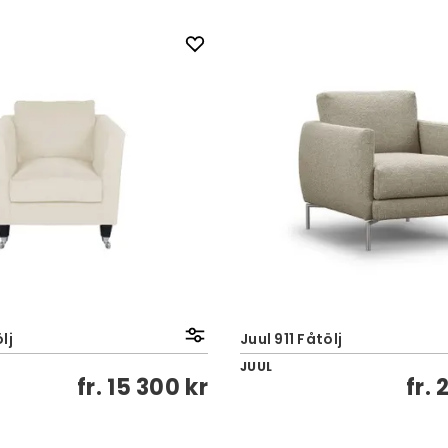
lj
Juul 911 Fåtölj
JUUL
fr.
15 300 kr
fr.