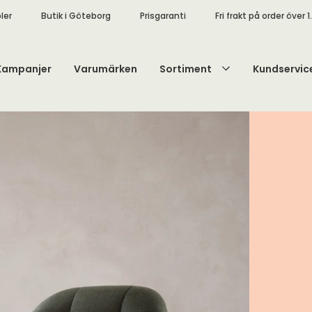
ler
Butik i Göteborg
Prisgaranti
Fri frakt på order över 1
Kampanjer
Varumärken
Sortiment
Kundservic