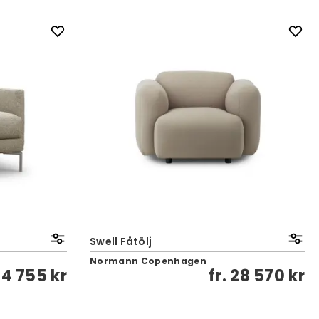
Swell Fåtölj
Normann Copenhagen
24 755 kr
fr.
28 570 kr