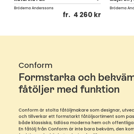
Bröderna Anderssons
Bröderna An
kr
fr.
4 260 kr
Conform
Formstarka och bekvä
fåtöljer med funktion
Conform är stolta fåtöljmakare som designar, utvec
och tillverkar ett formstarkt fåtöljsortiment som pass
både klassiska, tidlösa moderna hem och offentliga 
En fåtölj från Conform är inte bara bekväm, den ko