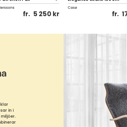
derssons
Casø
fr.
5 250 kr
fr.
1
ma
klar
ar in i
miljöer.
mbinerar