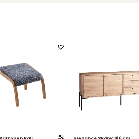
 Patronen Pall
Elegance Skänk 186 cm