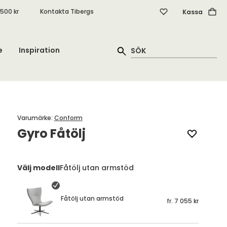
.500 kr
Kontakta Tibergs
Kassa
e
Inspiration
Varumärke
:
Conform
Gyro Fåtölj
Välj modell
Fåtölj utan armstöd
Fåtölj utan armstöd
fr.
7 055 kr