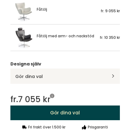
Fåtölj
fr.
9 055 kr
Fåtölj med arm- och nackstöd
fr.
10 350 kr
Designa själv
Gör dina val
fr.
7 055 kr
Gör dina val
Fri frakt över 1.500 kr
Prisgaranti