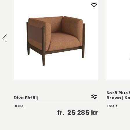
Sorö Plus 
Dive Fåtölj
Brown | K
BOLIA
Troels
kr
fr.
25 285 kr