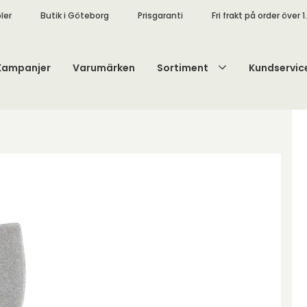
ler
Butik i Göteborg
Prisgaranti
Fri frakt på order över 1
Kampanjer
Varumärken
Sortiment
Kundservic