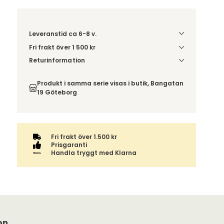
Leveranstid ca 6-8 v.
Fri frakt över 1 500 kr
Välj utförande via 'Gör dina val' för
Returinformation
fraktinformation på din kombination.
Du beställer produkten efter dina val och
omfattas därför inte av ångerrätten.
Produkt i samma serie visas i butik, Bangatan
19 Göteborg
Fri frakt över 1.500 kr
Prisgaranti
Handla tryggt med Klarna
on