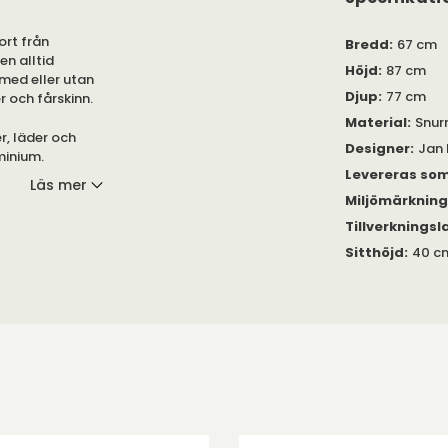
ort från
Bredd
:
67 cm
n alltid
Höjd
:
87 cm
 med eller utan
Djup
:
77 cm
r och fårskinn.
Material
:
Snur
er, läder och
Designer
:
Jan 
uminium.
Levereras so
Läs mer
töd.
Miljömärknin
Tillverkningsl
Sitthöjd
:
40 c