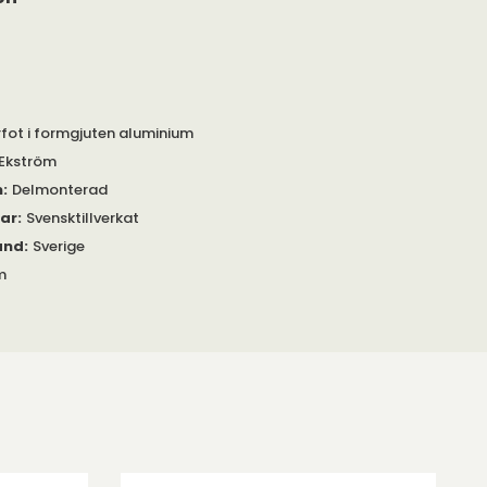
rfot i formgjuten aluminium
Ekström
m
:
Delmonterad
gar
:
Svensktillverkat
and
:
Sverige
m