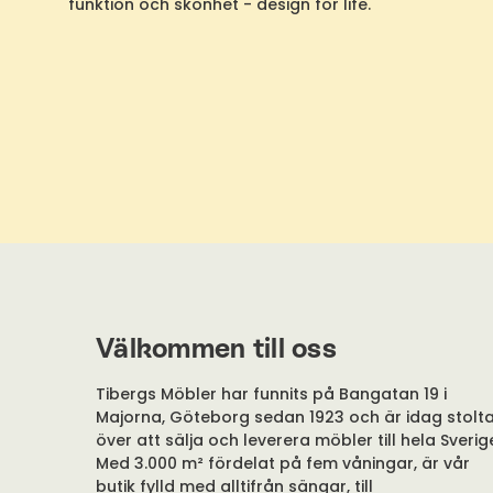
funktion och skönhet - design for life.
Välkommen till oss
Tibergs Möbler har funnits på Bangatan 19 i
Majorna, Göteborg sedan 1923 och är idag stolt
över att sälja och leverera möbler till hela Sverig
Med 3.000 m² fördelat på fem våningar, är vår
butik fylld med alltifrån sängar, till