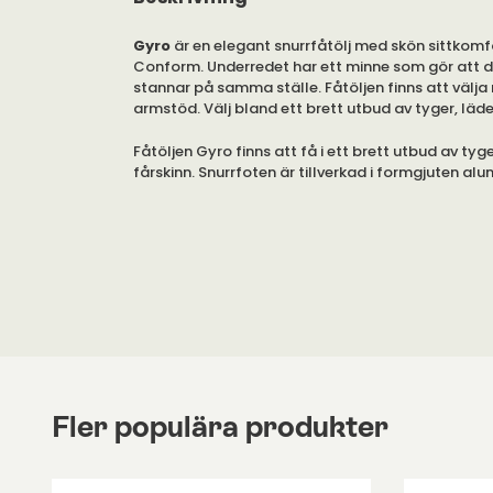
Gyro
är en elegant snurrfåtölj med skön sittkomf
Conform. Underredet har ett minne som gör att de
stannar på samma ställe. Fåtöljen finns att välja
armstöd. Välj bland ett brett utbud av tyger, läde
Fåtöljen Gyro finns att få i ett brett utbud av tyg
fårskinn. Snurrfoten är tillverkad i formgjuten al
Du kan välja Gyro med eller utan nack- och arms
Fler populära produkter