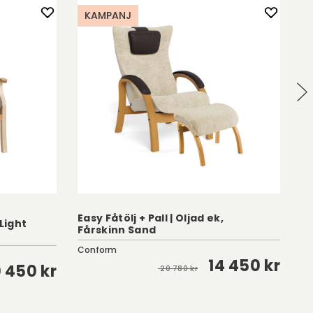
KAMPANJ
Easy Fåtölj + Pall | Oljad ek,
 Light
Fårskinn Sand
Li
Conform
Co
14 450 kr
0 450 kr
20 780 kr