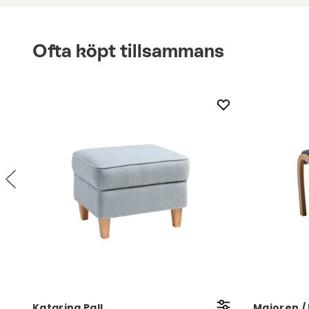
Ofta köpt tillsammans
Katarina Pall
Majoren /