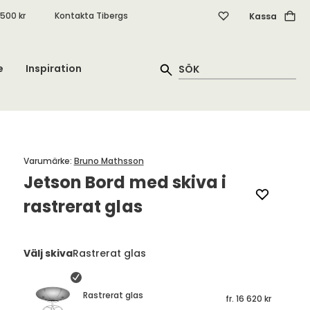
.500 kr
Kontakta Tibergs
Kassa
e
Inspiration
Varumärke
:
Bruno Mathsson
Jetson Bord med skiva i
rastrerat glas
Välj skiva
Rastrerat glas
Rastrerat glas
fr.
16 620 kr