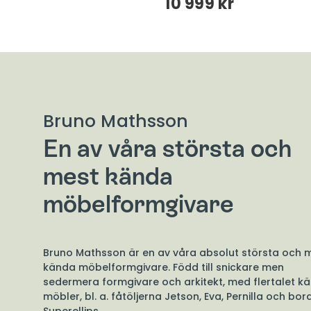
kr
10 999 kr
Bruno Mathsson
En av våra största och
mest kända
möbelformgivare
Bruno Mathsson är en av våra absolut största och 
kända möbelformgivare. Född till snickare men
sedermera formgivare och arkitekt, med flertalet k
möbler, bl. a. fåtöljerna Jetson, Eva, Pernilla och bor