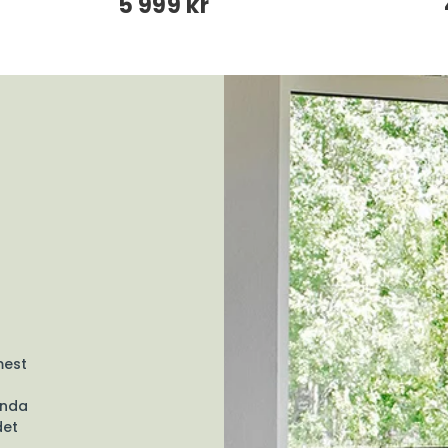
5 999 kr
mest
ända
det