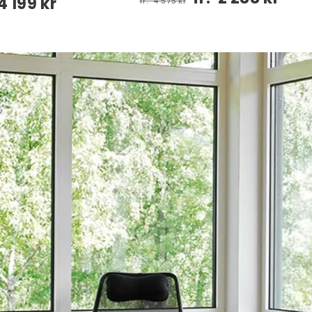
4 199 kr
fr.
4 575 kr