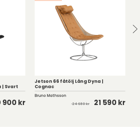
Jetson 66 fåtölj Lång Dyna |
 | Svart
Cognac
Je
Bruno Mathsson
Br
 900 kr
21 590 kr
24 680 kr