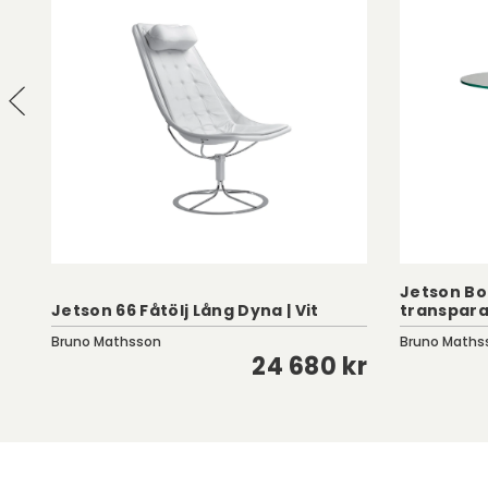
Jetson Bo
Jetson 66 Fåtölj Lång Dyna | Vit
transpara
Bruno Mathsson
Bruno Maths
kr
24 680 kr