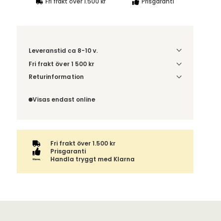
Fri frakt över 1.500 kr
Prisgaranti
Leveranstid ca 8-10 v.
Fri frakt över 1 500 kr
Välj utförande via 'Gör dina val' för
Returinformation
fraktinformation på din kombination.
Du beställer produkten efter dina val och
omfattas därför inte av ångerrätten.
Visas endast online
Fri frakt över 1.500 kr
Prisgaranti
Handla tryggt med Klarna