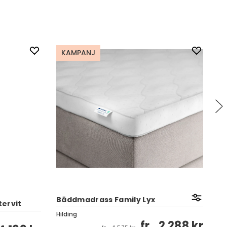
KAMPANJ
Ea
Bäddmadrass Family Lyx
F
ervit
Hilding
Co
fr.
2 288 kr