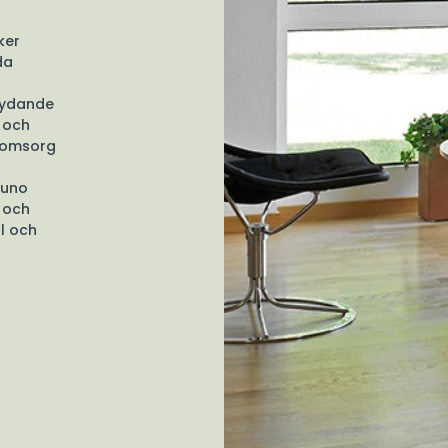
ker
da
etydande
s och
k omsorg
runo
 och
l och