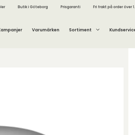
ler
Butik i Göteborg
Prisgaranti
Fri frakt på order över 1
Kampanjer
Varumärken
Sortiment
Kundservic