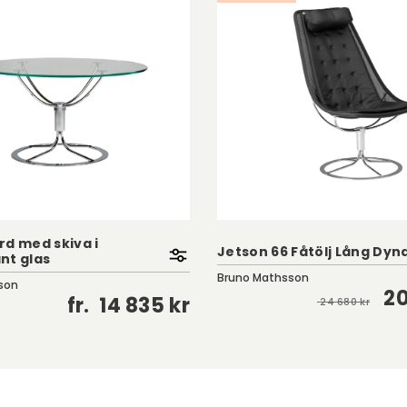
rd med skiva i
Jetson 66 Fåtölj Lång Dyna
nt glas
Bruno Mathsson
son
20
fr.
14 835 kr
24 680 kr