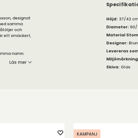
Specifikati
hsson, designat
Höjd
:
37/42 c
n med samma
Diameter
:
60/
åtöljer och
Material Sto
är ett smäckert,
Designer
:
Bru
Levereras so
samma namn.
Miljömärknin
v förkromat
Läs mer
Skiva
:
Glas
70 och 80
meter i den
örhöjningssats
ter. De två
 standard.
KAMPANJ