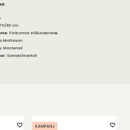
on
m
70/80 cm
mme
:
Förkromat stålunderrede
no Mathsson
m
:
Monterad
gar
:
Svensktillverkat
KAMPANJ