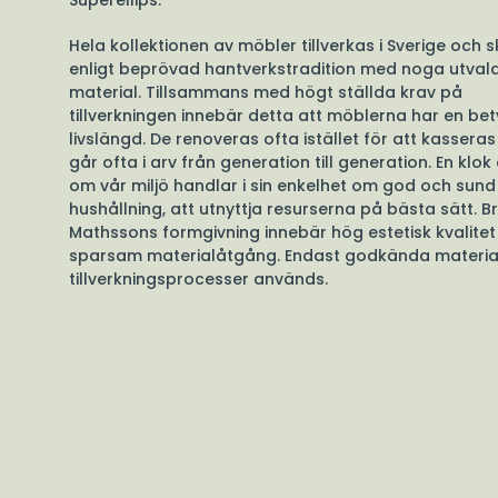
Superellips.
Hela kollektionen av möbler tillverkas i Sverige och s
enligt beprövad hantverkstradition med noga utval
material. Tillsammans med högt ställda krav på
tillverkningen innebär detta att möblerna har en b
livslängd. De renoveras ofta istället för att kassera
går ofta i arv från generation till generation. En klo
om vår miljö handlar i sin enkelhet om god och sund
hushållning, att utnyttja resurserna på bästa sätt. B
Mathssons formgivning innebär hög estetisk kvalitet
sparsam materialåtgång. Endast godkända materia
tillverkningsprocesser används.