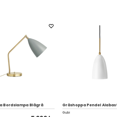
a Bordslampa Blågrå
Gräshoppa Pendel Alabast
Gubi