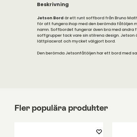
Beskrivning
Jetson Bord
är ett runt soffbord från Bruno Mat
för att fungera ihop med den berömda fåtölje
namn. Soffbordet fungerar även bra med andra f
soffgrupper tack vare sin stilrena design. Jetson 
lättplacerat och mycket välgjort bord.
Den berömda Jetsonfåtöljen har ett bord med 
Pelarbordet Jetson kommer med ett underrede a
stål. Cirkelrund bordsskiva av rastrerat glas.
Bordet finns tillgängligt i tre olika storlekar: 60, 
centimeter i diameter. Bordet har höjden 37 centi
minsta storleken. Det är möjligt att köpa till en f
(Mi 068H) för att höja bordshöjden till 42 centime
större storlekarna har höjden 42 centimeter som
Fler populära produkter