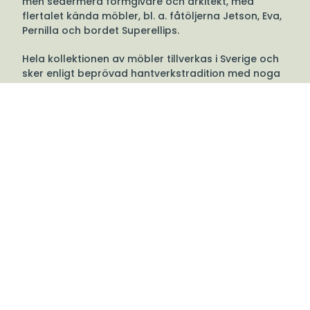
men sedermera formgivare och arkitekt, med
flertalet kända möbler, bl. a. fåtöljerna Jetson, Eva,
Pernilla och bordet Superellips.
Hela kollektionen av möbler tillverkas i Sverige och
sker enligt beprövad hantverkstradition med noga
utvalda material. Tillsammans med högt ställda
krav på tillverkningen innebär detta att möblerna
har en betydande livslängd. De renoveras ofta
istället för att kasseras och går ofta i arv från
generation till generation. En klok omsorg om vår
miljö handlar i sin enkelhet om god och sund
hushållning, att utnyttja resurserna på bästa sätt.
Bruno Mathssons formgivning innebär hög estetisk
kvalitet och sparsam materialåtgång. Endast
godkända material och tillverkningsprocesser
används.