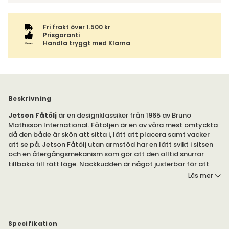
Fri frakt över 1.500 kr
Prisgaranti
Handla tryggt med Klarna
Beskrivning
Jetson Fåtölj
är en designklassiker från 1965 av Bruno
Mathsson International. Fåtöljen är en av våra mest omtyckta
då den både är skön att sitta i, lätt att placera samt vacker
att se på. Jetson Fåtölj utan armstöd har en lätt svikt i sitsen
och en återgångsmekanism som gör att den alltid snurrar
tillbaka till rätt läge. Nackkudden är något justerbar för att
den ska kunna passa just dig. Placera Jetson till vilken typ av
Läs mer
inredning som helst då den med sitt moderna och stilrena
formspråk passar in i alla typer av miljöer.
Jetson Fåtölj 66 utan armstöd finns i flera olika utföranden.
Specifikation