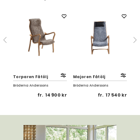
Torparen Fåtölj
Majoren Fåtölj
Kat
Bröderna Anderssons
Bröderna Anderssons
Brö
5 kr
fr.
14 900 kr
fr.
17 540 kr