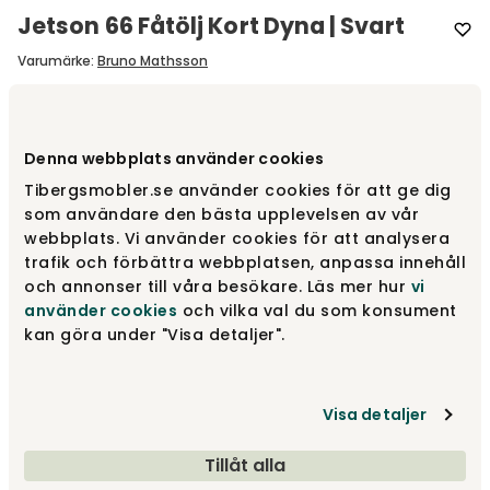
Jetson 66 Fåtölj Kort Dyna | Svart
Varumärke
:
Bruno Mathsson
Välj utförande
Kort dyna, Nät Svart | Läder Svart
Denna webbplats använder cookies
Kort dyna, Nät Svart | Läder Svart
19 980 kr
Tibergsmobler.se använder cookies för att ge dig
22 215 kr
Fåtal i lager
som användare den bästa upplevelsen av vår
webbplats. Vi använder cookies för att analysera
trafik och förbättra webbplatsen, anpassa innehåll
Lång dyna, Nät Svart | Läder Svart
20 900 kr
och annonser till våra besökare. Läs mer hur
vi
24 680 kr
Finns i lager
använder cookies
och vilka val du som konsument
kan göra under "Visa detaljer".
Lång dyna, Linneväv | Läder Cognac
21 590 kr
24 680 kr
Visa detaljer
Visa fler +2
Tillåt alla
Tillbehör