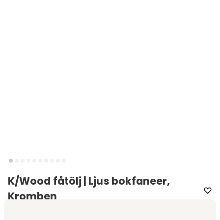
K/Wood fåtölj | Ljus bokfaneer,
Kromben
Varumärke
:
Kartell