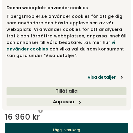
Denna webbplats använder cookies
Välj utförande
Ljus bokfaneer | Kromben
Tibergsmobler.se använder cookies för att ge dig
som användare den bästa upplevelsen av vår
webbplats. Vi använder cookies för att analysera
Ljus bokfaneer | Kromben
16 960 kr
trafik och förbättra webbplatsen, anpassa innehåll
och annonser till våra besökare. Läs mer hur
vi
använder cookies
och vilka val du som konsument
kan göra under "Visa detaljer".
Mörk bokfaneer | Svarta ben
16 960 kr
Visa detaljer
Mörk bokfaneer | Kromben
16 960 kr
Tillåt alla
Visa fler +6
Anpassa
16 960 kr
Lägg i varukorg