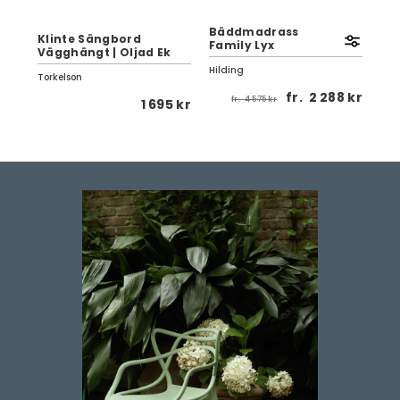
Bäddmadrass
Klinte Sängbord
Kli
Family Lyx
Vägghängt | Oljad Ek
Ek 
Hilding
Torkelson
Tor
 kr
fr.
2 288 kr
fr.
4 575 kr
1 695 kr