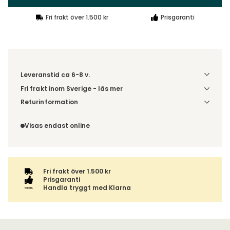
Fri frakt över 1.500 kr
Prisgaranti
Leveranstid ca 6-8 v.
Fri frakt inom Sverige - läs mer
Denna vara skickas till din port/tomtgräns. Innan leverans
Returinformation
blir du aviserad om vilken tidpunkt leveransen beräknas.
Du beställer produkten efter dina val och omfattas därför
Beställs varan ihop med andra produkter skickas hela
inte av ångerrätten.
Visas endast online
ordern tillsammans.
Fri frakt över 1.500 kr
Prisgaranti
Handla tryggt med Klarna