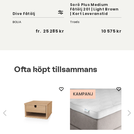
Sorö Plus Medium
Sor
Fåtölj 201 | Light Brown
201
Dive Fåtölj
| Kort Leveranstid
Le
BOLIA
Troels
Troe
 kr
fr.
25 285 kr
10 575 kr
Ofta köpt tillsammans
KAMPANJ