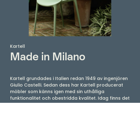
Kartell
Made in Milano
Kartell grundades i Italien redan 1949 av ingenjören
Giulio Castelli. Sedan dess har Kartell producerat
möbler som känns igen med sin uthålliga
funktionalitet och obestridda kvalitet. Idag finns det
i Kartells sortiment möbler designade av storheter
som Philippe Starck, Ron Arad, Vico Magistretti och
Patricia Urquiola, med flera. Njut av stolar, lampor,
bord med mera som tex Louis Ghost, Mademoiselle,
Maui, Bourgie, Bloom.