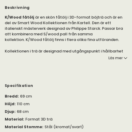
Beskrivning
K/Wood fåtölj
är en skön fåtölj i 3D-format böjträ och är en
del av Smart Wood Kollektionen från Kartell. Den är ett
italienskt mästerverk designad av Philippe Starck. Passar bra
att kombinera med S/wood pall från samma
kollektion. K/Wood fåtölj finns i flera olika fina utföranden.
Kollektionen i trä är designad med utgångspunkt i hållbarhet
kombinerat med modern design. Tack vare ett speciellt patent
Läs mer
bearbetas träet i en form som gör att träet kan böjas i flera
riktningar - 3D. Kollektionen består av bl.a. bord, skrivbord, två
stolar och en fåtölj med eller utan fotpall i olika utföranden
som finns under egna produkter.
Specifikation
Ramen, i ljust eller mörkt trä, är tillverkad av 3D-format böjträ i
ask-lameller eller fanér och underredet av svartmålat eller
Bredd
:
69 cm
krompläterat stål. Modellen har en monterad "dyna" i samma
Höjd
:
110 cm
träfanér som resten av stolen eller i läder. Kan även
Djup
:
68 cm
kompletteras med fotpall i samma utförande - S/WOOD -
som ligger under egen produkt.
Material
:
Format 3D trä
Material Stomme
:
Stål (kromat/svart)