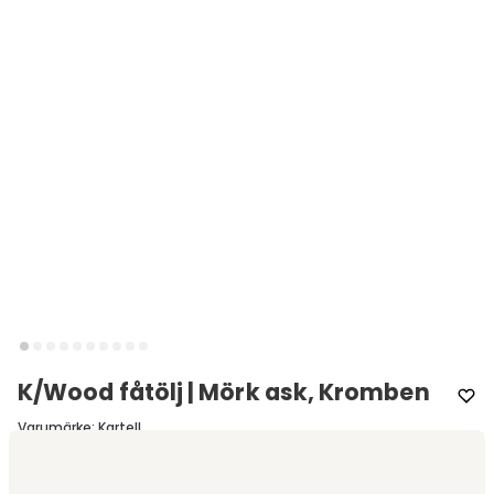
K/Wood fåtölj | Mörk ask, Kromben
Varumärke
:
Kartell
Välj utförande
Mörk ask | Kromben