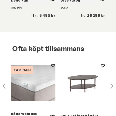
Dedo Pall
Dive Fåtölj
| K
Gazzda
BOLIA
Troe
 kr
fr.
6 490 kr
fr.
25 285 kr
Ofta köpt tillsammans
KAMPANJ
Bäddmadrass
Paus Soffbord | Rökt
Kli