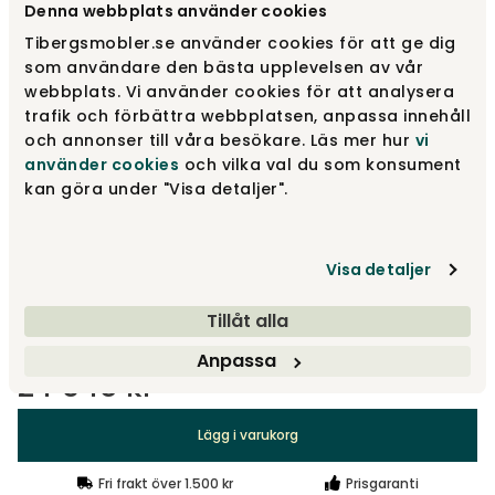
Denna webbplats använder cookies
Tibergsmobler.se använder cookies för att ge dig
Mörk ask | Kromben
som användare den bästa upplevelsen av vår
24 045 kr
webbplats. Vi använder cookies för att analysera
trafik och förbättra webbplatsen, anpassa innehåll
och annonser till våra besökare. Läs mer hur
vi
Mörk bokfaneer | Svarta ben
16 960 kr
använder cookies
och vilka val du som konsument
kan göra under "Visa detaljer".
Ljus bokfaneer | Kromben
16 960 kr
Visa detaljer
Visa fler +6
Tillåt alla
Anpassa
24 045 kr
Lägg i varukorg
Fri frakt över 1.500 kr
Prisgaranti