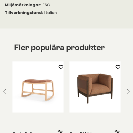
Miljömärkningar
:
FSC
Tillverkningsland
:
Italien
Fler populära produkter
So
Fåt