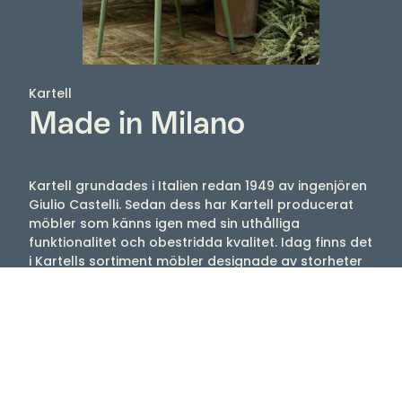
Kartell
Made in Milano
Kartell grundades i Italien redan 1949 av ingenjören
Giulio Castelli. Sedan dess har Kartell producerat
möbler som känns igen med sin uthålliga
funktionalitet och obestridda kvalitet. Idag finns det
i Kartells sortiment möbler designade av storheter
som Philippe Starck, Ron Arad, Vico Magistretti och
Patricia Urquiola, med flera. Njut av stolar, lampor,
bord med mera som tex Louis Ghost, Mademoiselle,
Maui, Bourgie, Bloom.