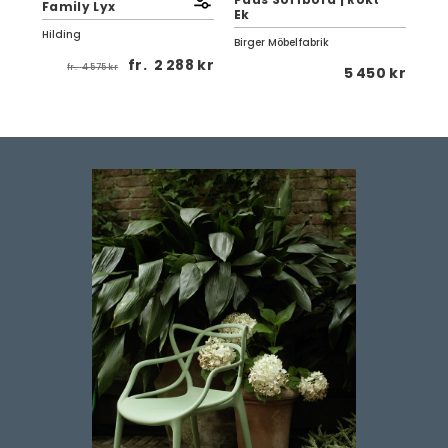
Family Lyx
Ek
| V
Hilding
Birger Möbelfabrik
Tor
1 kr
fr.
2 288 kr
fr.
4 575 kr
5 450 kr