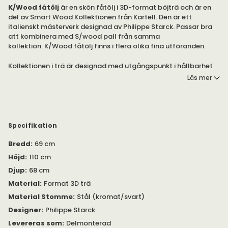
K/Wood fåtölj
är en skön fåtölj i 3D-format böjträ och är en
del av Smart Wood Kollektionen från Kartell. Den är ett
italienskt mästerverk designad av Philippe Starck. Passar bra
att kombinera med S/wood pall från samma
kollektion. K/Wood fåtölj finns i flera olika fina utföranden.
Kollektionen i trä är designad med utgångspunkt i hållbarhet
kombinerat med modern design. Tack vare ett speciellt patent
Läs mer
bearbetas träet i en form som gör att träet kan böjas i flera
riktningar - 3D. Kollektionen består av bl.a. bord, skrivbord, två
stolar och en fåtölj med eller utan fotpall i olika utföranden
som finns under egna produkter.
Specifikation
Ramen, i ljust eller mörkt trä, är tillverkad av 3D-format böjträ i
ask-lameller eller fanér och underredet av svartmålat eller
Bredd
:
69 cm
krompläterat stål. Modellen har en monterad "dyna" i samma
Höjd
:
110 cm
träfanér som resten av stolen eller i läder. Kan även
Djup
:
68 cm
kompletteras med fotpall i samma utförande - S/WOOD -
som ligger under egen produkt.
Material
:
Format 3D trä
Material Stomme
:
Stål (kromat/svart)
Designer
:
Philippe Starck
Levereras som
:
Delmonterad