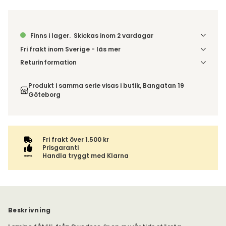
Finns i lager.
Skickas inom 2 vardagar
Fri frakt inom Sverige - läs mer
Denna vara skickas till din port/tomtgräns. Innan leverans
Returinformation
blir du aviserad om vilken tidpunkt leveransen beräknas.
Du har 14 dagars ångerrätt från den dag du tog emot din
Beställs varan ihop med andra produkter skickas hela
order, enligt
distansavtalslagen.
Produkt i samma serie visas i butik, Bangatan 19
ordern tillsammans.
Göteborg
Fri frakt över 1.500 kr
Prisgaranti
Handla tryggt med Klarna
Beskrivning