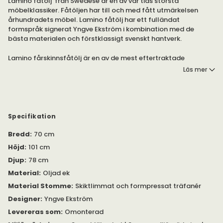
Lamino fåtölj från Swedese är en av vår tids största
möbelklassiker. Fåtöljen har till och med fått utmärkelsen
århundradets möbel. Lamino fåtölj har ett fulländat
formspråk signerat Yngve Ekström i kombination med de
bästa materialen och förstklassigt svenskt hantverk.
Lamino fårskinnsfåtölj är en av de mest eftertraktade
fåtöljerna på marknaden.
Läs mer
Lamino finns i valen Ek (Oljad), Bok (Lackad) i många olika
fårskinnsfärger samt valet Övriga träfärger och valfri färg på
fårskinn som du väljer i konfiguratorn under Gör dina val.
Specifikation
Lamino är en skön fåtölj som ger bra avlastning och följer
Bredd
:
70 cm
kroppens profil. Till fåtöljen finns Lamino pall för extra komfort
och fungerar dessutom utmärkt som en extra sittplats.
Höjd
:
101 cm
Djup
:
78 cm
Fåtöljen är gjord i skiktlimmat och formpressat fanér i bok eller
ek. Erbjuds dessutom i vit- eller svartlaserad askfanér och
Material
:
Oljad ek
valnöt.
Material Stomme
:
Skiktlimmat och formpressat träfanér
Designer
:
Yngve Ekström
Laminofåtöljen kan beställas med klädsel i fårskinn, tyg eller
läder i olika färger. Fårskinnsklädseln finns i färgerna svart, Off
Levereras som
:
Omonterad
White, Scandinavian Grey (grå), Charcoal (mörkare grått),