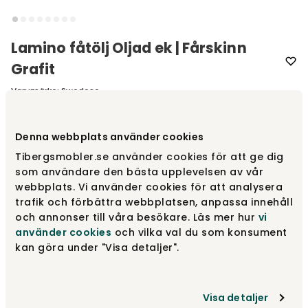
Lamino fåtölj Oljad ek | Fårskinn
Grafit
Varumärke
:
Swedese
Välj fårskinn
Fårskinn Grafit
Denna webbplats använder cookies
Tibergsmobler.se använder cookies för att ge dig
Fårskinn Grafit
24 485 kr
som användare den bästa upplevelsen av vår
Finns i lager
webbplats. Vi använder cookies för att analysera
trafik och förbättra webbplatsen, anpassa innehåll
och annonser till våra besökare. Läs mer hur
vi
Fårskinn Espresso
23 485 kr
använder cookies
och vilka val du som konsument
Fåtal i lager
kan göra under "Visa detaljer".
Fårskinn Scandinavian Grey
23 485 kr
Visa detaljer
Finns i lager