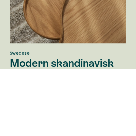
Swedese
Modern skandinavisk
tradition
Swedese Möbler AB är ett klassiskt svenskt
möbelföretag med stark förankring i både hem och
i offentlig miljö. Swedeses idé är den samma idag
som för sextio år sedan: Att skapa vackra möbler
för framtiden med avstamp i en modern
skandinavisk tradition. Med framåtblickande
formgivare som delar den tidlösa idén om den