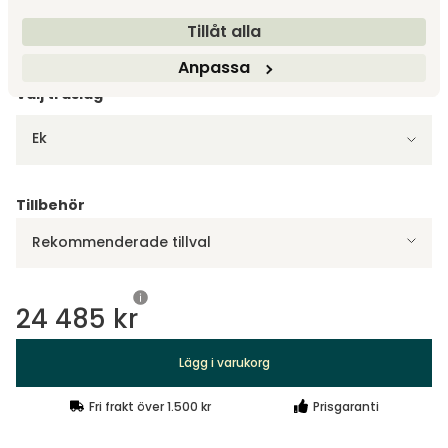
Tillåt alla
Visa fler +6
Anpassa
Välj träslag
Ek
Tillbehör
Rekommenderade tillval
24 485 kr
Lägg i varukorg
Fri frakt över 1.500 kr
Prisgaranti