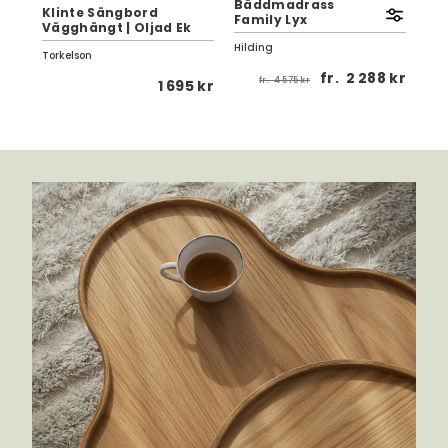
Bäddmadrass
Klinte Sängbord
Kli
Family Lyx
Vägghängt | Oljad Ek
Ek 
Hilding
Torkelson
Tor
fr.
2 288 kr
fr.
4 575 kr
 kr
1 695 kr