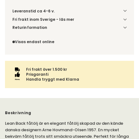
Leveranstid ca 4-6 v.
Fri frakt inom Sverige - läs mer
Denna vara skickas till din port/tomtgräns. Innan leverans
Returinformation
blir du aviserad om vilken tidpunkt leveransen beräknas.
Du beställer produkten efter dina val och omfattas därför
Beställs varan ihop med andra produkter skickas hela
inte av ångerrätten.
Visas endast online
ordern tillsammans.
Fri frakt över 1.500 kr
Prisgaranti
Handla tryggt med Klarna
Beskrivning
Lean Back fåtölj är en elegant fåtölj skapad av den kände
danska designern Arne Hovmand-Olsen 1957. En mycket
bekväm fåtölj trots sitt smäckra utseende. Perfekt för långa