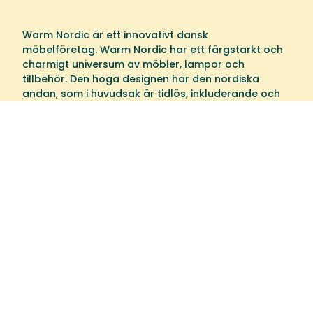
Warm Nordic är ett innovativt dansk
möbelföretag. Warm Nordic har ett färgstarkt och
charmigt universum av möbler, lampor och
tillbehör. Den höga designen har den nordiska
andan, som i huvudsak är tidlös, inkluderande och
varm.
Välkommen till oss
Tibergs Möbler har funnits på Bangatan 19 i
Majorna, Göteborg sedan 1923 och är idag
stolta över att sälja och leverera möbler till