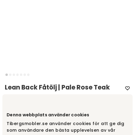
Lean Back Fåtölj | Pale Rose Teak
Varumärke
:
Warm Nordic
Välj färg
Pale Rose | Teak
Denna webbplats använder cookies
Tibergsmobler.se använder cookies för att ge dig
som användare den bästa upplevelsen av vår
Pale Rose | Teak
35 550 kr