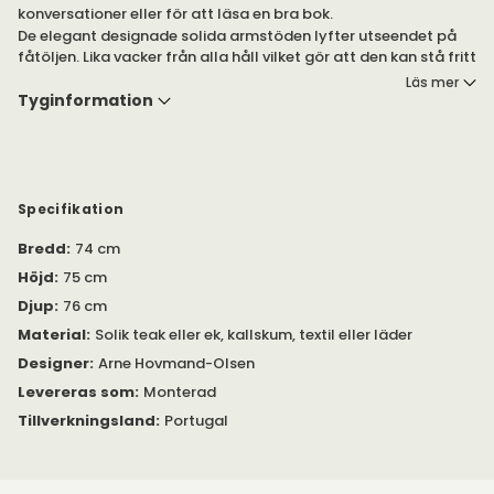
konversationer eller för att läsa en bra bok.
De elegant designade solida armstöden lyfter utseendet på
fåtöljen. Lika vacker från alla håll vilket gör att den kan stå fritt
i rummet.
Läs mer
Tyginformation
Välj mellan flera olika tyger från Kvadrat (Canvas/Balder) och
Neotex (Ritz sammetstyg/ Soavé anilin-läder) i typiska Warm
Nordic färger. Trä i vitoljad ek eller teak.
Specifikation
Bredd
:
74 cm
Höjd
:
75 cm
Djup
:
76 cm
Material
:
Solik teak eller ek, kallskum, textil eller läder
Designer
:
Arne Hovmand-Olsen
Levereras som
:
Monterad
Tillverkningsland
:
Portugal