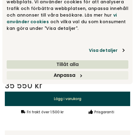
webbplats. Vi använder cookies för att analysera
trafik och förbättra webbplatsen, anpassa innehåll
och annonser till våra besökare. Läs mer hur
vi
använder cookies
och vilka val du som konsument
Nature Läder | Ek
24 885 kr
kan göra under "Visa detaljer".
Pale Rose | Ek
Visa detaljer
24 885 kr
Tillåt alla
Visa fler +4
Anpassa
35 550 kr
Lägg i varukorg
Fri frakt över 1.500 kr
Prisgaranti