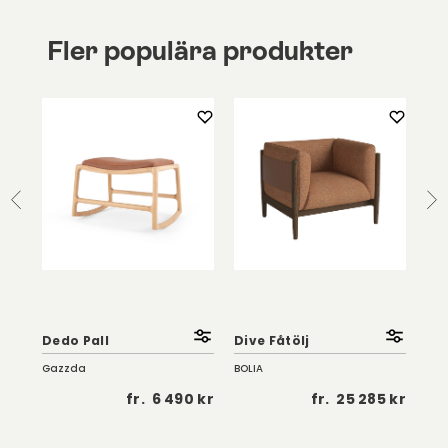
Fler populära produkter
So
Fåt
Dedo Pall
Dive Fåtölj
| K
Gazzda
BOLIA
Troe
 kr
fr.
6 490 kr
fr.
25 285 kr