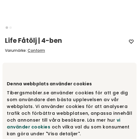
Life Fåtölj | 4-ben
Varumärke
:
Conform
Välj modell
4-ben
Denna webbplats använder cookies
4-ben
fr.
9 240 kr
Tibergsmobler.se använder cookies för att ge dig
som användare den bästa upplevelsen av vår
webbplats. Vi använder cookies för att analysera
trafik och förbättra webbplatsen, anpassa innehåll
Snurrfot
fr.
9 630 kr
och annonser till våra besökare. Läs mer hur
vi
använder cookies
och vilka val du som konsument
kan göra under "Visa detaljer".