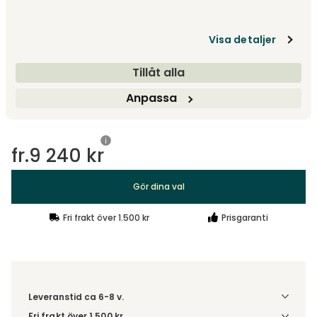
Fot med svikt
fr.
10 195 kr
Visa detaljer
Visa fler +1
Tillåt alla
Designa själv
Anpassa
Gör dina val
fr.
9 240 kr
Gör dina val
Fri frakt över 1.500 kr
Prisgaranti
Leveranstid ca 6-8 v.
Fri frakt över 1 500 kr