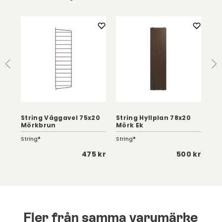
String Väggavel 75x20
String Hyllplan 78x20
Ca
Mörkbrun
Mörk Ek
Trä
String®
String®
Eng
 kr
475 kr
500 kr
Fler från samma varumärke