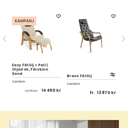
KAMPANJ
Easy Fåtölj + Pall |
Oljad ek, Fårskinn
Lif
Sand
Bravo Fåtölj
Sn
Conform
Conform
Con
14 450 kr
20 780 kr
 kr
fr.
13 870 kr