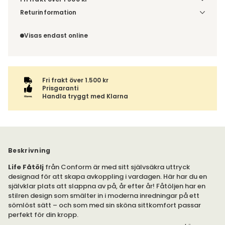
Välj utförande via 'Gör dina val' för fraktinformation på din
Returinformation
kombination.
Du beställer produkten efter dina val och omfattas därför
inte av ångerrätten.
Visas endast online
Fri frakt över 1.500 kr
Prisgaranti
Handla tryggt med Klarna
Beskrivning
Life Fåtölj
från Conform är med sitt självsäkra uttryck
designad för att skapa avkoppling i vardagen. Här har du en
självklar plats att slappna av på, år efter år! Fåtöljen har en
stilren design som smälter in i moderna inredningar på ett
sömlöst sätt – och som med sin sköna sittkomfort passar
perfekt för din kropp.