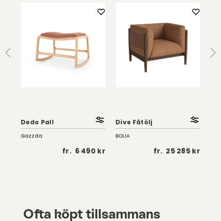
So
Fåt
Dedo Pall
Dive Fåtölj
| K
Gazzda
BOLIA
Troe
 kr
fr.
6 490 kr
fr.
25 285 kr
Ofta köpt tillsammans