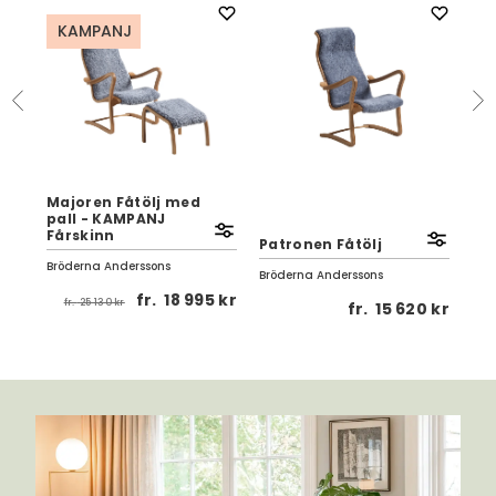
KAMPANJ
K
Majoren Fåtölj med
Pa
pall - KAMPANJ
me
Fårskinn
Få
Patronen Fåtölj
Bröderna Anderssons
Brö
Bröderna Anderssons
 kr
fr.
18 995 kr
fr.
25 130 kr
fr.
fr.
15 620 kr