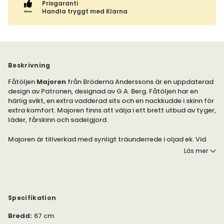
Prisgaranti
Handla tryggt med Klarna
Beskrivning
Fåtöljen
Majoren
från Bröderna Anderssons är en uppdaterad
design av Patronen, designad av G.A. Berg. Fåtöljen har en
härlig svikt, en extra vadderad sits och en nackkudde i skinn för
extra komfort. Majoren finns att välja i ett brett utbud av tyger,
läder, fårskinn och sadelgjord.
Majoren är tillverkad med synligt träunderrede i oljad ek. Vid
val av fårskinn eller läder är baksidan tillverkad i svart- eller
Läs mer
naturfärgad linneväv.
Fåtöljen är möjlig att få med pikering, mot pristillägg.
Köp till den tillhörande fotpallen för ökad komfort. Fotpallen
Specifikation
finns under egen produkt.
Bredd
:
67 cm