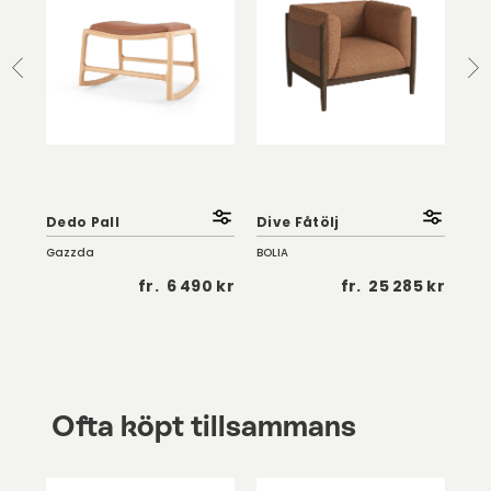
So
Fåt
Dedo Pall
Dive Fåtölj
| K
Gazzda
BOLIA
Troe
 kr
fr.
6 490 kr
fr.
25 285 kr
Ofta köpt tillsammans