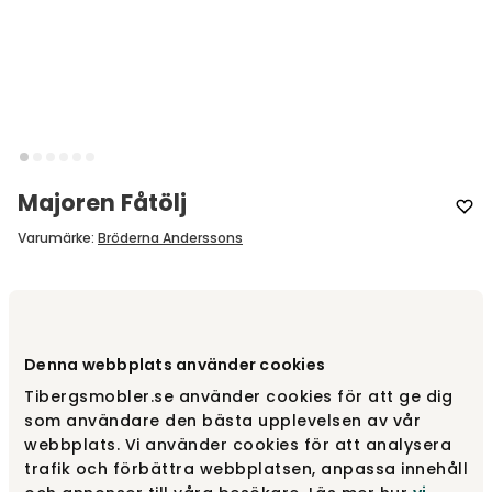
Majoren Fåtölj
Varumärke
:
Bröderna Anderssons
Designa själv
Gör dina val
Denna webbplats använder cookies
Tibergsmobler.se använder cookies för att ge dig
som användare den bästa upplevelsen av vår
Rekommenderade tillval
webbplats. Vi använder cookies för att analysera
Rekommenderade tillval
trafik och förbättra webbplatsen, anpassa innehåll