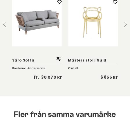
Imp
|
sit
Särö Soffa
Masters stol | Guld
sjä
Bröderna Anderssons
Kartell
Sits
 kr
fr.
30 070 kr
6 855 kr
Fler från samma varumärke