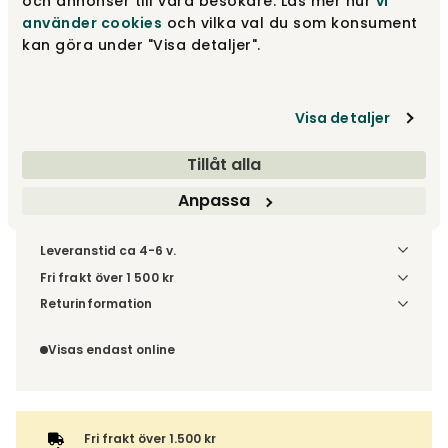
och annonser till våra besökare. Läs mer hur
vi
använder cookies
och vilka val du som konsument
fr.
17 540 kr
kan göra under "Visa detaljer".
Gör dina val
Visa detaljer
Fri frakt över 1.500 kr
Prisgaranti
Tillåt alla
Anpassa
Leveranstid ca 4-6 v.
Fri frakt över 1 500 kr
Välj utförande via 'Gör dina val' för fraktinformation på din
Returinformation
kombination.
Du beställer produkten efter dina val och omfattas därför
inte av ångerrätten.
Visas endast online
Fri frakt över 1.500 kr