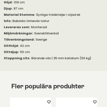
Höjd
:
106 cm
Djup
:
87 cm
Material Stomme
:
Synliga trädetaljer i oljad ek
Info
:
Baksida i linneväv natur
Levereras som
:
Monterad
Miljömärkningar
:
Svensktillverkat
Tillverkningsland
:
Sverige
Sitthöjd
:
42 cm
Sittdjup
:
50 cm
Stoppning sits
:
Bärande väv | 35 mm kallskum (50 kg)
Fler populära produkter