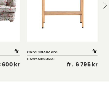
Cora Sideboard
Ty
Oscarssons Möbel
Ro
 600 kr
fr.
6 795 kr