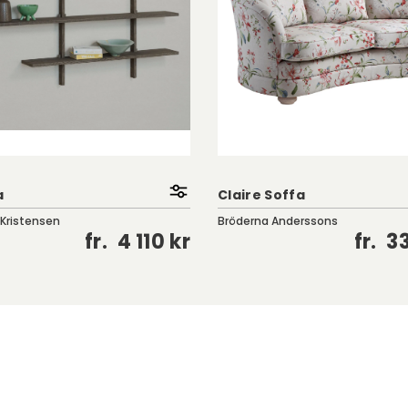
a
Claire Soffa
 Kristensen
Bröderna Anderssons
fr.
4 110 kr
fr.
33