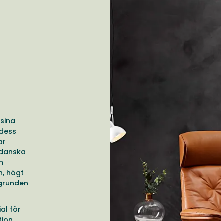
 sina
 dess
ar
 danska
n
n, högt
 grunden
al för
tion