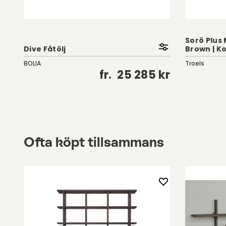
Sorö Plus 
Dive Fåtölj
Brown | K
BOLIA
Troels
kr
fr.
25 285 kr
Ofta köpt tillsammans