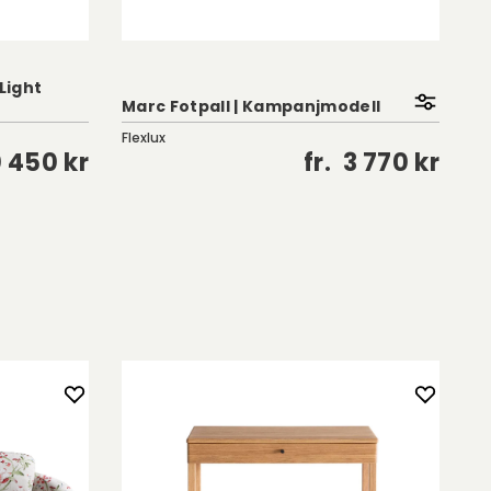
 Light
Marc Fotpall | Kampanjmodell
Ap
Flexlux
Fl
0 450 kr
fr.
3 770 kr