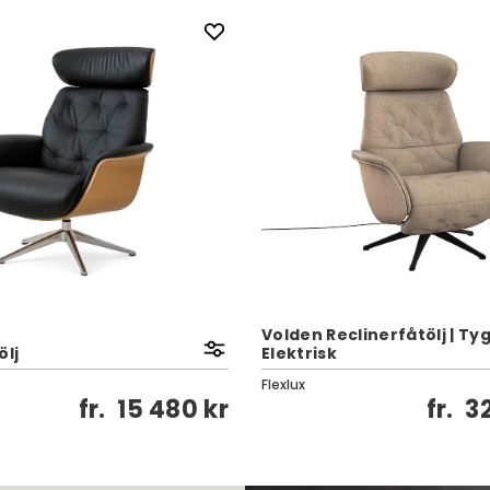
Volden Reclinerfåtölj | Tyg
ölj
Elektrisk
Flexlux
fr.
15 480 kr
fr.
3