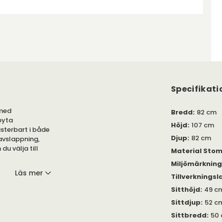
Specifikati
 med
Bredd
:
82 cm
byta
Höjd
:
107 cm
usterbart i både
Djup
:
82 cm
 avslappning,
du välja till
Material Sto
Miljömärknin
Läs mer
Tillverkningsl
 och läder med
 aluminium.
Sitthöjd
:
49 c
Sittdjup
:
52 c
flera funktioner
Sittbredd
:
50