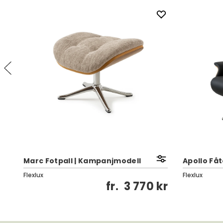
Marc Fotpall | Kampanjmodell
Apollo Fåt
Flexlux
Flexlux
kr
fr.
3 770 kr