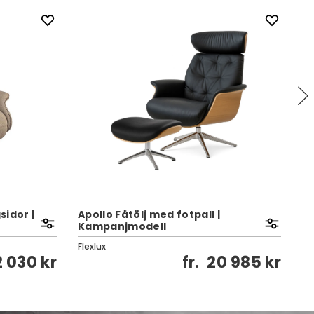
sidor |
Apollo Fåtölj med fotpall |
Kampanjmodell
Cl
Flexlux
Fl
2 030 kr
fr.
20 985 kr