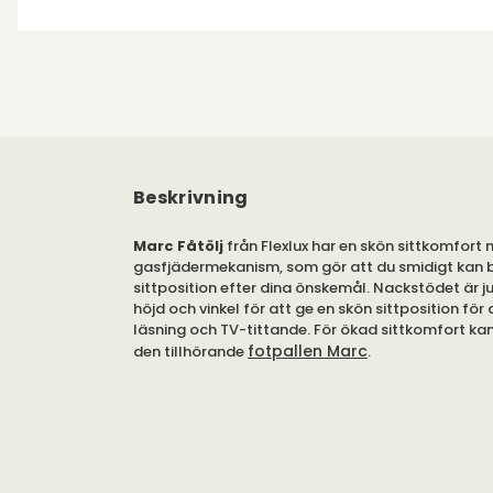
Beskrivning
Marc Fåtölj
från Flexlux har en skön sittkomfort
gasfjädermekanism, som gör att du smidigt kan 
sittposition efter dina önskemål. Nackstödet är j
höjd och vinkel för att ge en skön sittposition för
läsning och TV-tittande. För ökad sittkomfort kan 
fotpallen Marc
den tillhörande
.
Fåtöljen finns att välja i ett brett utbud av tyger
sidor i fanér. Snurrfoten finns i flera utföranden i
Fåtöljen Marc har en särklassig sittkomfort, med 
som skapar avkoppling för kroppen.