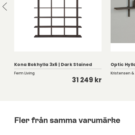
Kona Bokhylla 3x6 | Dark Stained
Optic Hyll
Ferm Living
Kristensen &
kr
31 249 kr
Fler från samma varumärke