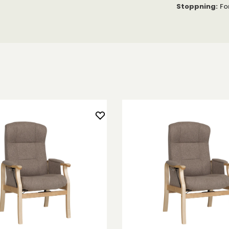
Stoppning
:
Fo
 att du
digt som
ka. Sitsen och
ar stöd för
er i.
er eller ligger
de luftkanaler
t håller den
en.