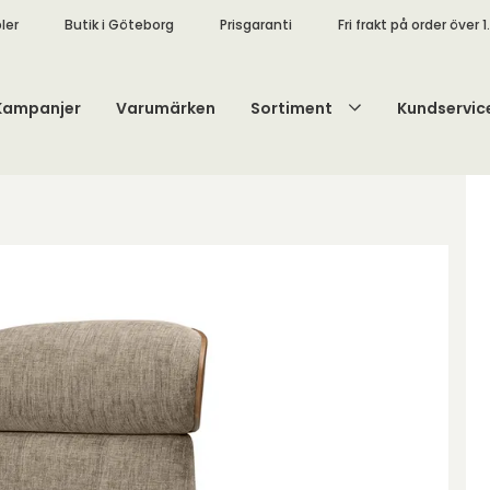
ler
Butik i Göteborg
Prisgaranti
Fri frakt på order över 1
Kampanjer
Varumärken
Sortiment
Kundservic