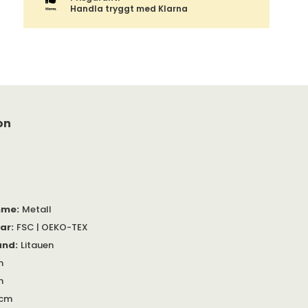
Handla tryggt med Klarna
on
mme
:
Metall
gar
:
FSC | OEKO-TEX
and
:
Litauen
m
m
 cm