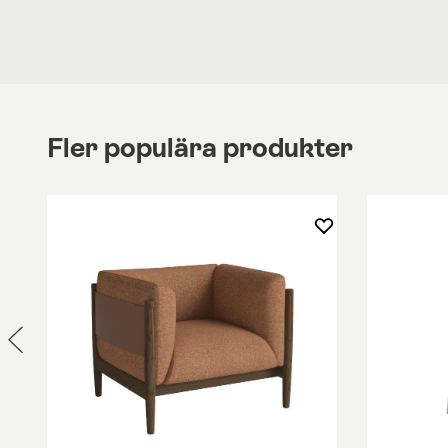
Gasfjädermekanism:
Gasfjädermekanismen gör
smidigt kan byta sittposition med en spak, samti
fåtöljer följer dina rörelser när du lutar dig tillba
ryggstödet anpassar sig efter din kropp och skap
ländrygg och nacke, oavsett vilken position du sitt
Fler populära produkter
Funktionen skapar stöd för nacken, vare sig du sitt
ner.
Integrerade luftkanaler:
Fåtöljen har integrera
som transporterar luft till stolens ryggstöd, vilke
ventilerad – varm på vintern och sval på sommar