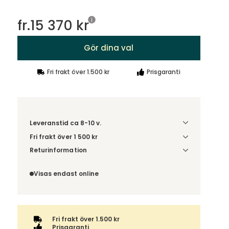
fr.
15 370 kr
Gör dina val
Fri frakt över 1.500 kr
Prisgaranti
Leveranstid ca 8-10 v.
Fri frakt över 1 500 kr
Välj utförande via 'Gör dina val' för
Returinformation
fraktinformation på din kombination.
Du beställer produkten efter dina val och
omfattas därför inte av ångerrätten.
Visas endast online
Fri frakt över 1.500 kr
Prisgaranti