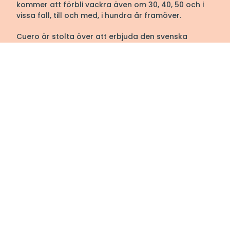
kommer att förbli vackra även om 30, 40, 50 och i
vissa fall, till och med, i hundra år framöver.
Cuero är stolta över att erbjuda den svenska
Fladdermusfåtöljen, en modern tolkning av
klassikern som är skapad med fokus på komfort
och hög kvalitet. Med en passion för att skapa
världens bästa Fladdermusfåtölj fortsätter Cuero
att förbättra och förädla sin produkt för att
säkerställa att varje kund är fullständigt nöjd. När
du väljer Cuero väljer du inte bara en fåtölj, utan en
bit historia och en garanti om komfort och kvalitet
under många år framöver.
Välkommen till oss