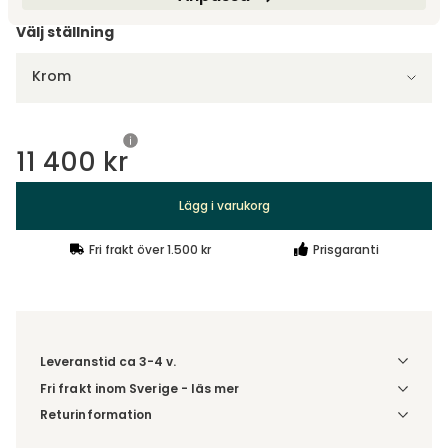
Välj ställning
Krom
11 400 kr
Lägg i varukorg
Fri frakt över 1.500 kr
Prisgaranti
Leveranstid ca 3-4 v.
Fri frakt inom Sverige - läs mer
Denna vara skickas till ett ombud. Du väljer själv i kassan
Returinformation
vilket DHL eller PostNord ombud du önskar få din leverans
Du beställer produkten efter dina val och omfattas därför