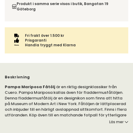
till. Du blir aviserad när din order finns att hämta. Beställs
inte av ångerrätten.
Produkt i samma serie visas i butik, Bangatan 19
varan ihop med andra produkter skickas hela ordern
Göteborg
tillsammans med samma fraktalternativ.
Fri frakt över 1.500 kr
Prisgaranti
Handla tryggt med Klarna
Beskrivning
Pampa Mariposa Fåtölj
är en riktig designklassiker från
Cuero. Pampa Mariposa kallas även för fladdermusfåtöljen.
Denna fladdermusfåtölj är en designikon som finns att hitta
på Museum of Modern Art i New York. Fåtöljen är lättplacerad
och inbjuder till en härligt avslappnad sittkomfort. Finns i flera
utföranden. Köp även till en matchande fotpall för ytterligare
komfort.
Läs mer
Pampa Mariposa. Den fantastiska fåtöljen Mariposa,