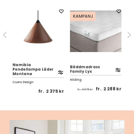
KAMPANJ
Namibia
t
Bäddmadrass
Pendellampa Läder
Pau
Family Lyx
Montana
Ek
Hilding
Cuero Design
Birg
 kr
fr.
2 288 kr
fr.
4 575 kr
fr.
2 375 kr