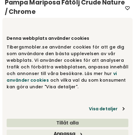
Pampa Mariposa Fåtölj Crude Nature
/ Chrome
Varumärke
:
Cuero Design
Denna webbplats använder cookies
Välj färg
Crude Nature
Tibergsmobler.se använder cookies för att ge dig
som användare den bästa upplevelsen av vår
Crude Nature
11 400 kr
webbplats. Vi använder cookies för att analysera
trafik och förbättra webbplatsen, anpassa innehåll
och annonser till våra besökare. Läs mer hur
vi
använder cookies
och vilka val du som konsument
Montana
11 400 kr
kan göra under "Visa detaljer".
Visa detaljer
Chocolate
11 400 kr
Tillåt alla
Visa fler +3
Anpassa