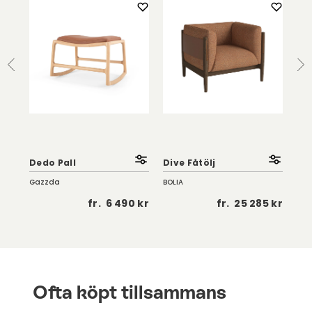
So
Fåt
Dedo Pall
Dive Fåtölj
| K
Gazzda
BOLIA
Troe
 kr
fr.
6 490 kr
fr.
25 285 kr
Ofta köpt tillsammans