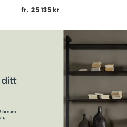
fr.
25 135 kr
n
ditt
 Bjärnum
on,