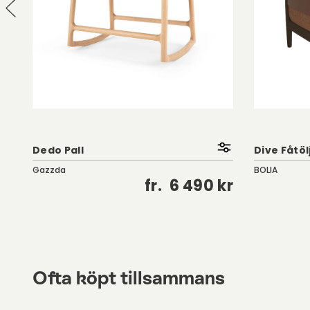
Dedo Pall
Dive Fåtöl
Gazzda
BOLIA
kr
fr.
6 490 kr
Ofta köpt tillsammans