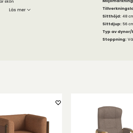
Miljömärknin
ar skön
allen
, för ökad
Tillverkningsl
Läs mer
Sitthöjd
:
48 c
Sittdjup
:
56 c
ån är vändbar,
Typ av dynor/
Stoppning
:
Vä