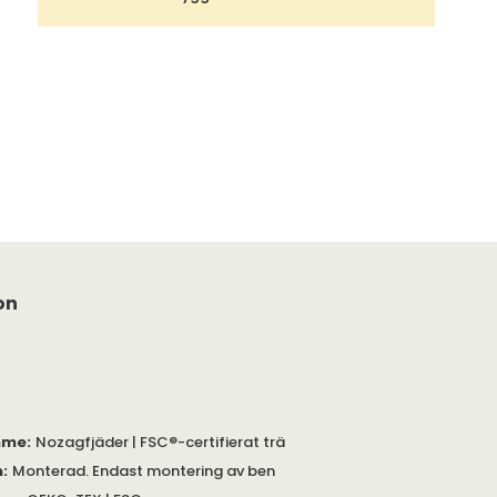
on
mme
:
Nozagfjäder | FSC®-certifierat trä
m
:
Monterad. Endast montering av ben