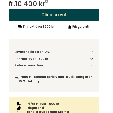
fr.
10 400 kr
Gör dina val
Fri frakt över 1.500 kr
Prisgaranti
Leveranstid ca 8-10 v.
Fri frakt över 1 500 kr
Välj utförande via 'Gör dina val' för
Returinformation
fraktinformation på din kombination.
Du beställer produkten efter dina val och
omfattas därför inte av ångerrätten.
Produkt i samma serie visas i butik, Bangatan
19 Göteborg
Fri frakt över 1.500 kr
Prisgaranti
Handla tryggt med Klarna