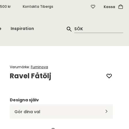
.500 kr
Kontakta Tibergs
Kassa
e
Inspiration
Varumärke
:
Furninova
Ravel Fåtölj
Designa själv
Gör dina val