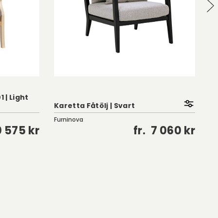
Ea
 | Light
F
Karetta Fåtölj | Svart
Co
Furninova
0 575 kr
fr.
7 060 kr