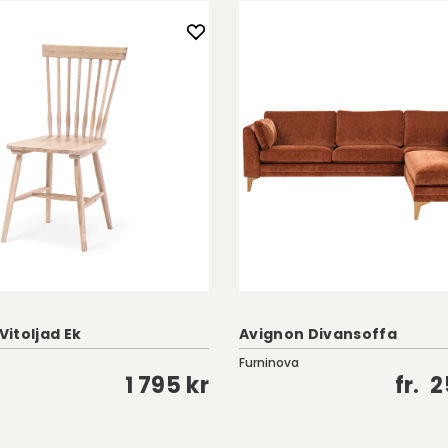
 Vitoljad Ek
Avignon Divansoffa
Furninova
1 795 kr
fr.
2