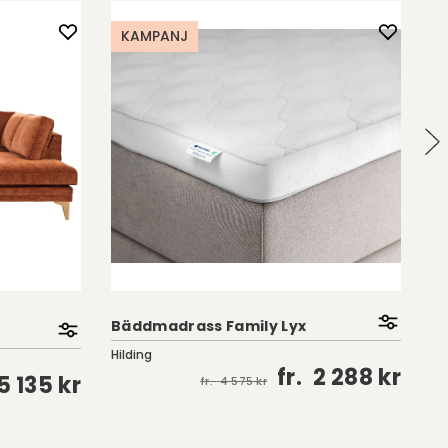
KAMPANJ
Ea
Bäddmadrass Family Lyx
F
Hilding
Co
fr.
2 288 kr
5 135 kr
fr.
4 575 kr