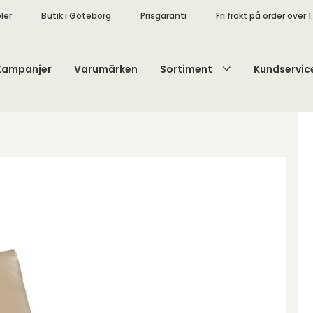
ler
Butik i Göteborg
Prisgaranti
Fri frakt på order över 1
Kampanjer
Varumärken
Sortiment
Kundservic