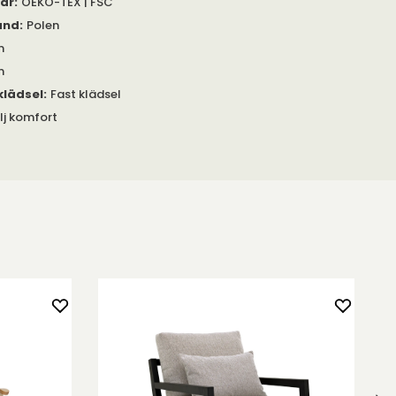
gar
:
OEKO-TEX | FSC
and
:
Polen
m
m
klädsel
:
Fast klädsel
lj komfort