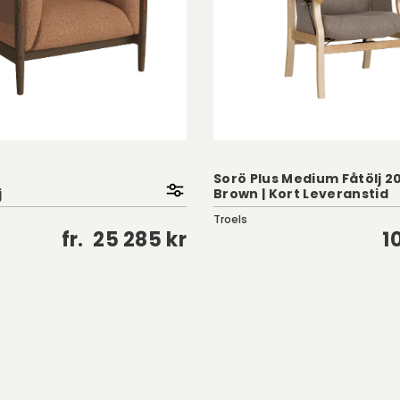
Sorö Plus Medium Fåtölj 201
j
Brown | Kort Leveranstid
Troels
fr.
25 285 kr
1