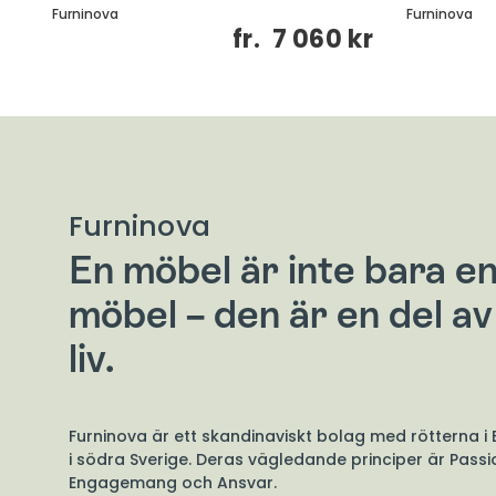
Furninova
Furninova
fr.
7 060 kr
Furninova
En möbel är inte bara e
möbel – den är en del av 
liv.
Furninova är ett skandinaviskt bolag med rötterna i
i södra Sverige. Deras vägledande principer är Passi
Engagemang och Ansvar.