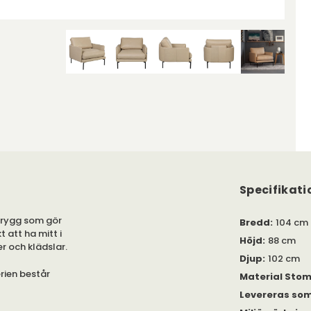
Specifikati
d rygg som gör
Bredd
:
104 cm
 att ha mitt i
Höjd
:
88 cm
ter och klädslar.
Djup
:
102 cm
erien består
Material Sto
Levereras so