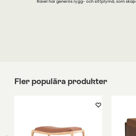
Ravel har generös rygg- och sittplymå, som skap
sittkomfort. Du kan lägga till
den tillhörande fotp
komfort.
Klädseln är fast, i både tyg och läder. Ryggplym
dock endast då den är klädd i tyg.
Fler populära produkter