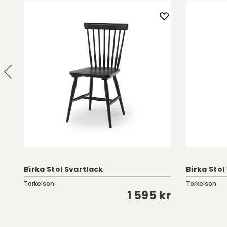
Birka Stol Svartlack
Birka Stol
Torkelson
Torkelson
kr
1 595 kr