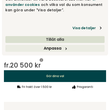
använder cookies
och vilka val du som konsument
kan göra under "Visa detaljer".
Designa själv
Gör dina val
Visa detaljer
Rekommenderade tillval
Tillåt alla
Rekommenderade tillval
Anpassa
fr.
20 500 kr
Gör dina val
Fri frakt över 1.500 kr
Prisgaranti