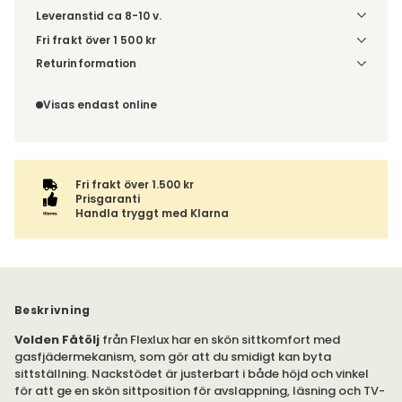
Leveranstid ca 8-10 v.
Fri frakt över 1 500 kr
Välj utförande via 'Gör dina val' för fraktinformation på din
Returinformation
kombination.
Du beställer produkten efter dina val och omfattas därför
inte av ångerrätten.
Visas endast online
Fri frakt över 1.500 kr
Prisgaranti
Handla tryggt med Klarna
Beskrivning
Volden Fåtölj
från Flexlux har en skön sittkomfort med
gasfjädermekanism, som gör att du smidigt kan byta
sittställning. Nackstödet är justerbart i både höjd och vinkel
för att ge en skön sittposition för avslappning, läsning och TV-