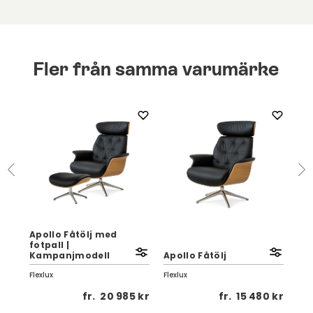
Fler från samma varumärke
Apollo Fåtölj med
Vo
fotpall |
Rec
Kampanjmodell
Apollo Fåtölj
Tyg
Flexlux
Flexlux
Flex
 kr
fr.
20 985 kr
fr.
15 480 kr