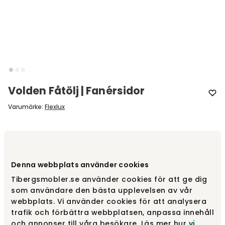
Volden Fåtölj | Fanérsidor
Varumärke
:
Flexlux
Välj typ av sidor
Fanérsidor
Denna webbplats använder cookies
Fanérsidor
fr.
20 500 kr
Tibergsmobler.se använder cookies för att ge dig
som användare den bästa upplevelsen av vår
webbplats. Vi använder cookies för att analysera
Helklädd
fr.
19 310 kr
trafik och förbättra webbplatsen, anpassa innehåll
och annonser till våra besökare. Läs mer hur
vi