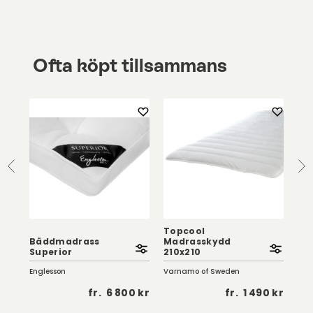
Ofta köpt tillsammans
Topcool
Bäddmadrass
Madrasskydd
Vol
Superior
210x210
Ty
Englesson
Varnamo of Sweden
Flex
 kr
fr.
6 800 kr
fr.
1 490 kr