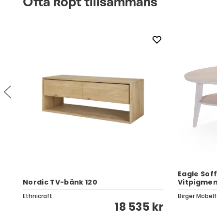
Ofta köpt tillsammans
Eagle Soff
Nordic TV-bänk 120
Vitpigmen
Ethnicraft
Birger Möbelf
kr
18 535 kr