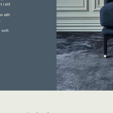
 i att
n allt
g.
r och