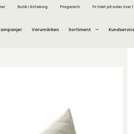
ler
Butik i Göteborg
Prisgaranti
Fri frakt på order över 1
Kampanjer
Varumärken
Sortiment
Kundservic