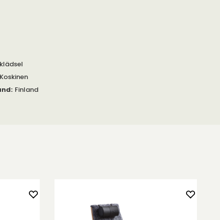
klädsel
 Koskinen
and
:
Finland