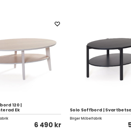
bord 120 |
terad Ek
Solo Soffbord | Svartbets
abrik
Birger Möbelfabrik
6 490 kr