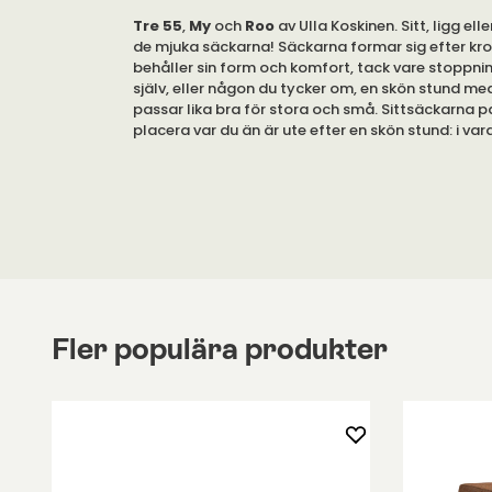
Tre 55
,
My
och
Roo
av Ulla Koskinen. Sitt, ligg ell
de mjuka säckarna! Säckarna formar sig efter k
behåller sin form och komfort, tack vare stoppni
själv, eller någon du tycker om, en skön stund med
passar lika bra för stora och små. Sittsäckarna p
placera var du än är ute efter en skön stund: i va
sovrummet eller i spelhörnan.
Tyget, och lädret, går att ta av.
Fler populära produkter