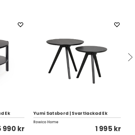
ad Ek
Yumi Satsbord | Svartlackad Ek
As
Rowico Home
Li
5 990 kr
1 995 kr