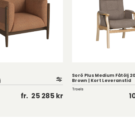
Sorö Plus Medium Fåtölj 201
j
Brown | Kort Leveranstid
Troels
fr.
25 285 kr
1