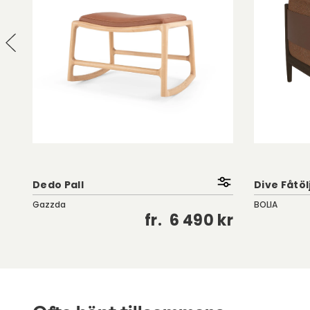
Dedo Pall
Dive Fåtöl
Gazzda
BOLIA
kr
fr.
6 490 kr