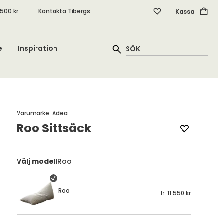
.500 kr
Kontakta Tibergs
Kassa
e
Inspiration
Varumärke
:
Adea
Roo Sittsäck
Välj modell
Roo
Roo
fr.
11 550 kr