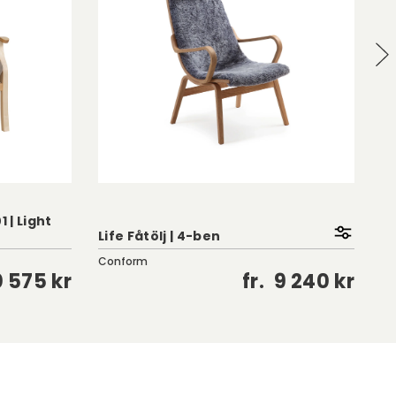
 | Light
Bo
Life Fåtölj | 4-ben
K
Conform
Da
0 575 kr
fr.
9 240 kr