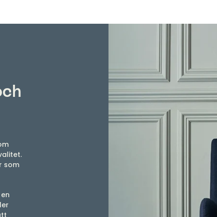
och
som
alitet.
er som
.
 en
ler
tt