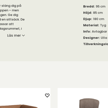
er släng dig på
Bredd
:
95 cm
roppen – men
Höjd
:
85 cm
ngen. Ge dig
Djup
:
180 cm
 en sittsäck. De
assar att
Material
:
Tyg
rdagsrummet, i
Info
:
Avtagbar 
Läs mer
Designer
:
Ulla
Tillverkningsl