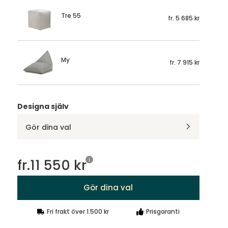
Tre 55
fr.
5 685 kr
My
fr.
7 915 kr
Designa själv
Gör dina val
fr.
11 550 kr
Gör dina val
Fri frakt över 1.500 kr
Prisgaranti