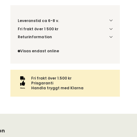
Leveranstid ca 6-8 v.
Fri frakt över 1 500 kr
Välj utförande via 'Gör dina val' för
Returinformation
fraktinformation på din kombination.
Du beställer produkten efter dina val och
omfattas därför inte av ångerrätten.
Visas endast online
Fri frakt över 1.500 kr
Prisgaranti
Handla tryggt med Klarna
on