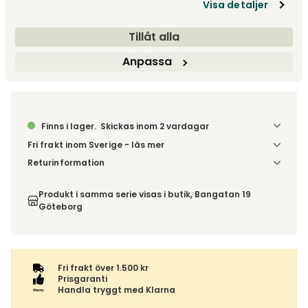
Visa detaljer
Lägg i varukorg
Tillåt alla
Fri frakt över 1.500 kr
Prisgaranti
Anpassa
Finns i lager.
Skickas inom 2 vardagar
Fri frakt inom Sverige - läs mer
Denna vara skickas till din port/tomtgräns. Innan leverans
Returinformation
blir du aviserad om vilken tidpunkt leveransen beräknas.
Du har 14 dagars ångerrätt från den dag du tog emot din
Beställs varan ihop med andra produkter skickas hela
order, enligt
distansavtalslagen.
Produkt i samma serie visas i butik, Bangatan 19
ordern tillsammans.
Göteborg
Fri frakt över 1.500 kr
Prisgaranti
Handla tryggt med Klarna