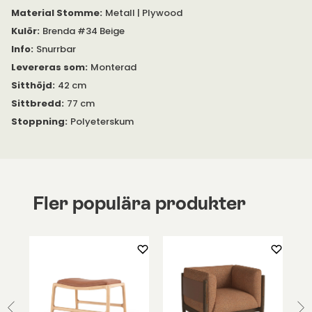
Material Stomme
:
Metall | Plywood
Kulör
:
Brenda #34 Beige
Info
:
Snurrbar
Levereras som
:
Monterad
Sitthöjd
:
42 cm
Sittbredd
:
77 cm
Stoppning
:
Polyeterskum
Fler populära produkter