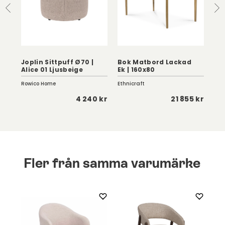
Joplin Sittpuff Ø70 |
Bok Matbord Lackad
Alice 01 Ljusbeige
Ek | 160x80
La
Rowico Home
Ethnicraft
Act
 kr
4 240 kr
21 855 kr
Fler från samma varumärke