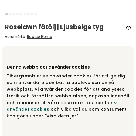
Roselawn fåtölj | Ljusbeige tyg
Varumärke
:
Rowico Home
Välj utförande
Ljusbeige tyg
Denna webbplats använder cookies
Ljusbeige tyg
5 495 kr
Tibergsmobler.se använder cookies för att ge dig
Finns i lager
som användare den bästa upplevelsen av vår
webbplats. Vi använder cookies för att analysera
trafik och förbättra webbplatsen, anpassa innehåll
Beige tyg
5 495 kr
Finns i lager
och annonser till våra besökare. Läs mer hur
vi
använder cookies
och vilka val du som konsument
kan göra under "Visa detaljer".
5 495 kr