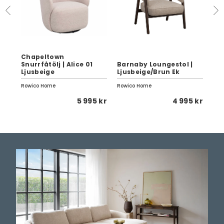
Chapeltown
Snurrfåtölj | Alice 01
Barnaby Loungestol |
Ca
Ljusbeige
Ljusbeige/Brun Ek
170
Rowico Home
Rowico Home
Row
 kr
5 995 kr
4 995 kr