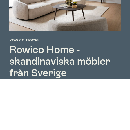
Rowico Home
Rowico Home -
skandinaviska möbler
från Sverige
Upptäck Rowico Home hos Nordic Room – ett
svenskt möbelvarumärke med skandinavisk design,
naturliga material och möbler skapade för ett hem
att leva i. Hos oss hittar du hela Rowico Homes
sortiment med bland annat matbord, stolar, soffor,
fåtöljer, soffbord, förvaringsmöbler och möbler för
sovrummet.