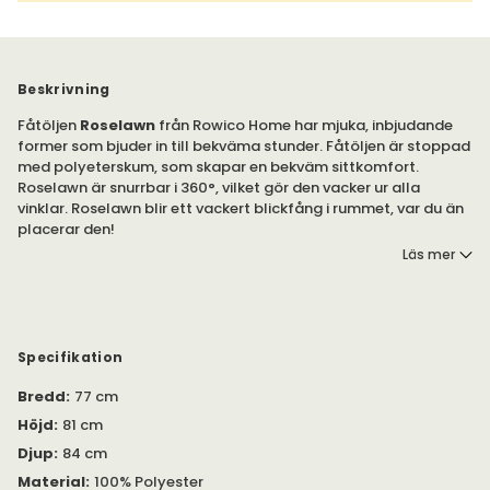
Beskrivning
Fåtöljen
Roselawn
från Rowico Home har mjuka, inbjudande
former som bjuder in till bekväma stunder. Fåtöljen är stoppad
med polyeterskum, som skapar en bekväm sittkomfort.
Roselawn är snurrbar i 360°, vilket gör den vacker ur alla
vinklar. Roselawn blir ett vackert blickfång i rummet, var du än
placerar den!
Läs mer
Fåtöljen Roselawn.
Fåtöljen är klädd i det stilfulla tyget Brenda #34 Beige, i
polyester. Fåtöljen blir ett stilfullt tillskott till inredningen, var
du än placerar den.
Specifikation
Bredd
:
77 cm
Fåtöljen är snurrbar i 360°, tack vare snurrfoten i metall.
Höjd
:
81 cm
Djup
:
84 cm
Material
:
100% Polyester