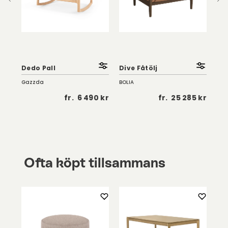
So
Fåt
Dedo Pall
Dive Fåtölj
| K
Gazzda
BOLIA
Troe
 kr
fr.
6 490 kr
fr.
25 285 kr
Ofta köpt tillsammans