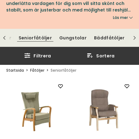
underlätta vardagen för dig som vill sitta skönt och
stabilt, som är justerbar och med möjlighet till reshjälp
tack vare det så kallade lift-upsystemet? Eller vill du
Läs mer
ha komfort & stil samtidigt som skön gungfunktion? Då
har du kommit rätt. Vi erbjuder några av marknadens
bästa seniorfåtöljer.
öljer
Seniorfåtöljer
Gungstolar
Bäddfåtöljer
Di
Filtrera
Sortera
Startsida
Fåtöljer
Seniorfåtöljer