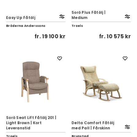
Sorö Plus Fåtölj |
Easy Up Fåtölj
Medium
Bröderna Anderssons
Troels
fr.
19 100 kr
fr.
10 575 kr
Sorö Seat Lift Fåtölj 201 |
Light Brown | Kort
Delta Comfort Fåtölj
Leveranstid
med Pall | Fårskinn
Troels
Brunstad