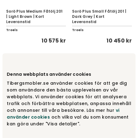
Sorö Plus Medium Fåtölj 201
Sorö Plus Small Fåtölj 201 |
| Light Brown | Kort
Dark Grey | Kort
Leveranstid
Leveranstid
Troels
Troels
10 575 kr
10 450 kr
Denna webbplats använder cookies
Tibergsmobler.se använder cookies för att ge dig
som användare den bästa upplevelsen av vår
webbplats. Vi använder cookies för att analysera
trafik och förbättra webbplatsen, anpassa innehåll
och annonser till våra besökare. Läs mer hur
vi
använder cookies
och vilka val du som konsument
Sorö Plus Small Fåtölj 201 |
kan göra under "Visa detaljer".
Light Brown | Kort
Leveranstid
Sorö Seat Lift Fåtölj