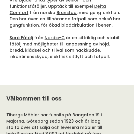
Vi erbjuder olika typer av senior- och
funktionsfåtöljer. Upptäck till exempel
Delta
Comfort
från norska
Brunstad
, med gungfunktion.
Den har även en tillhörande fotpall som också har
gungfunktion, för ökad blodcirkulation i benen.
Sorö Fåtölj
från
Nordic-C
är en sittriktig och stabil
fåtölj med möjligheter till anpassning av höjd,
bredd, klädsel och tillval som nackkudde,
inkontinensskydd, elektrisk sittlyft och fotpall.
Välkommen till oss
Tibergs Möbler har funnits på Bangatan 19 i
Majorna, Göteborg sedan 1923 och är idag
stolta över att sälja och leverera möbler till
hela Sverige. Med 3.000 m² fördelat på fem