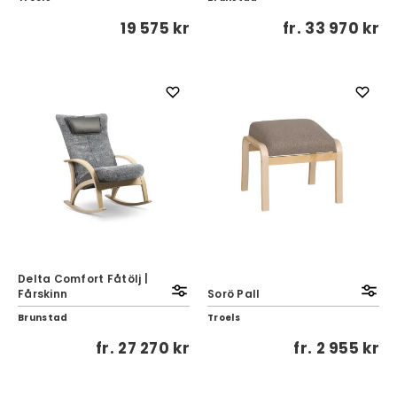
19 575 kr
fr.
33 970 kr
Delta Comfort Fåtölj |
Fårskinn
Sorö Pall
Brunstad
Troels
fr.
27 270 kr
fr.
2 955 kr