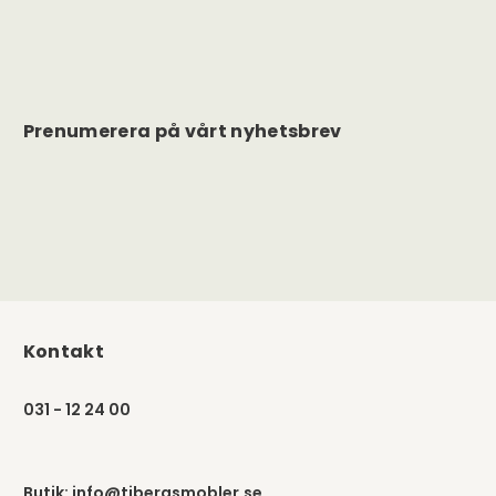
Prenumerera på vårt nyhetsbrev
Kontakt
031 - 12 24 00
Butik:
info@tibergsmobler.se