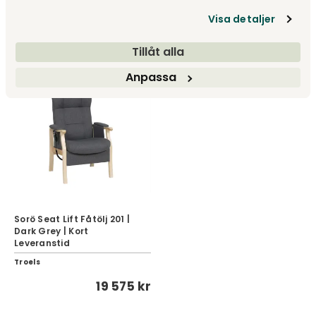
Troels
Troels
Visa detaljer
10 450 kr
fr.
19 575 kr
Tillåt alla
Anpassa
Sorö Seat Lift Fåtölj 201 |
Dark Grey | Kort
Leveranstid
Troels
19 575 kr