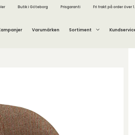
ler
Butik i Göteborg
Prisgaranti
Fri frakt på order över 1
Kampanjer
Varumärken
Sortiment
Kundservic