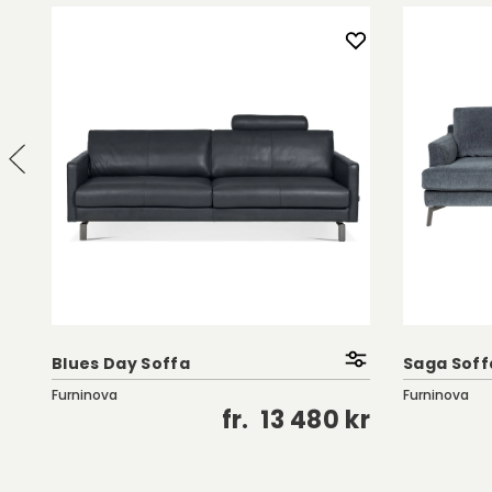
Blues Day Soffa
Saga Soffa
Furninova
Furninova
kr
fr.
13 480 kr