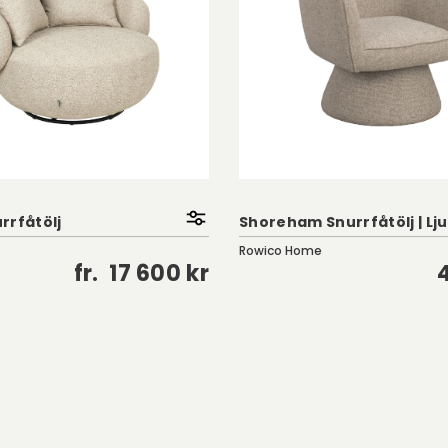
rrfåtölj
Shoreham Snurrfåtölj | Lj
Rowico Home
fr.
17 600 kr