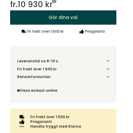
fr.
10 930 kr
Gör dina val
Fri frakt över 1.500 kr
Prisgaranti
Leveranstid ca 8-10 v.
Fri frakt över 1 500 kr
Välj utförande via 'Gör dina val' för
Returinformation
fraktinformation på din kombination.
Du beställer produkten efter dina val och
omfattas därför inte av ångerrätten.
Visas endast online
Fri frakt över 1.500 kr
Prisgaranti
Handla tryggt med Klarna