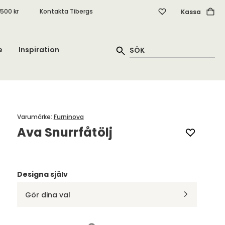
.500 kr
Kontakta Tibergs
Kassa
e
Inspiration
Varumärke
:
Furninova
Ava Snurrfåtölj
Designa själv
Gör dina val