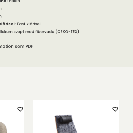
and
:
Polen
m
m
klädsel
:
Fast klädsel
llskum svept med fibervadd (OEKO-TEX)
rmation som PDF