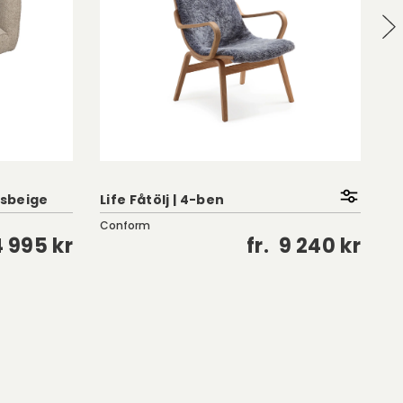
Ch
usbeige
Life Fåtölj | 4-ben
Br
Conform
4 995 kr
fr.
9 240 kr