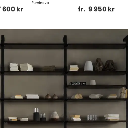
Furninova
Fu
7 600 kr
fr.
9 950 kr