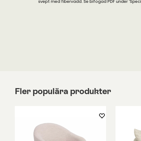
svept med fibervadd. Se bifogad PDF under 'Specif
mer information om stoppningen.
Fler populära produkter