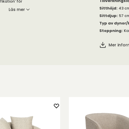
Tillverkningsl
ikation' för
Sitthöjd
:
43 c
Läs mer
Sittdjup
:
57 c
Typ av dynor/
Stoppning
:
Ka
Mer info