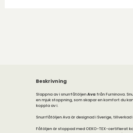
Beskrivning
Slappna av i snurrfåtöljen
Ava
från Furninova. Snu
en mjuk stoppning, som skapar en komfort du kan
koppla av i.
Snurrfåtöljen Ava är designad i Sverige, tillverkad
Fåtöljen är stoppad med OEKO-TEX-certifierat k