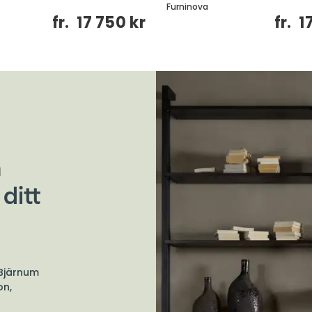
Furninova
fr.
17 750 kr
fr.
1
n
ditt
 Bjärnum
on,