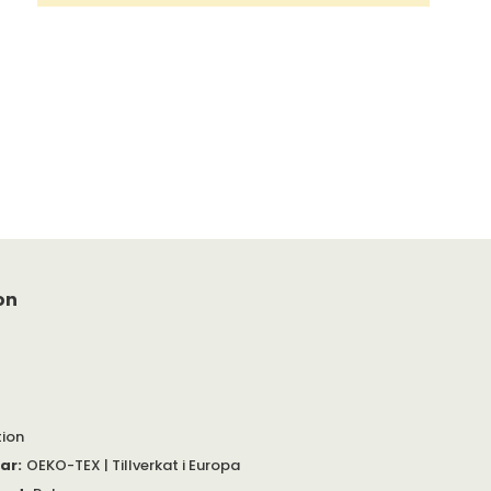
on
tion
gar
:
OEKO-TEX | Tillverkat i Europa