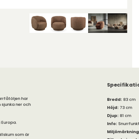
Specifikati
rrfåtöljen har
Bredd
:
83 cm
 sjunka ner och
Höjd
:
73 cm
Djup
:
81 cm
 i Europa.
Info
:
Snurrfunk
Miljömärknin
allskum som är