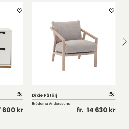
Ri
Dixie Fåtölj
Ve
Bröderna Anderssons
Fe
 600 kr
fr.
14 630 kr