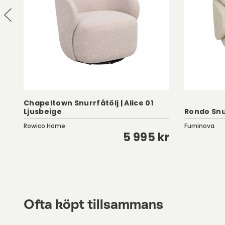
Chapeltown Snurrfåtölj | Alice 01
Ljusbeige
Rondo Snu
Rowico Home
Furninova
kr
5 995 kr
Ofta köpt tillsammans