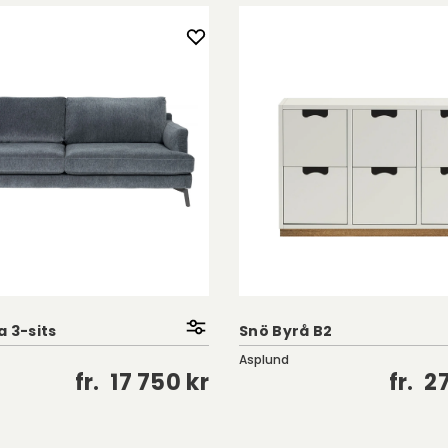
 3-sits
Snö Byrå B2
Asplund
fr.
17 750 kr
fr.
27