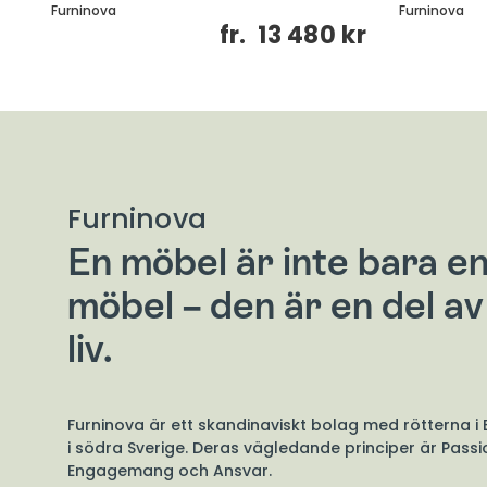
Furninova
Furninova
kr
fr.
13 480 kr
Furninova
En möbel är inte bara e
möbel – den är en del av 
liv.
Furninova är ett skandinaviskt bolag med rötterna i
i södra Sverige. Deras vägledande principer är Passi
Engagemang och Ansvar.