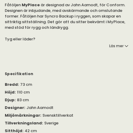
Fåtöljen
MyPlace
är designad av Jahn Aamodt, för Conform.
Designen är inbjudande, med avskärmande och omslutande
former. Fåtöljen har Syncro Backup i ryggen, som skapar en
sittriktig sittställning. Det gör att du sitter bekvämt i MyPlace,
med stöd för rygg och ländrygg.
Tyg eller läder?
Läs mer
Fåtöljen är snurr- och fällbar. Syncro Backup skapar
sittriktighet, genom tre samverkande delar: den övre delen av
ryggen, den nedre delen av ryggen och
nackstödet. Nackstödet är höj- och sänkbart.
Specifikation
Köp till den tillhörande fotpallen,
MyPlace Fotpall
, för
Bredd
:
73 cm
ytterligare komfort.
Höjd
:
110 cm
Djup
:
83 cm
Designer
:
Jahn Aamodt
Miljömärkningar
:
Svensktillverkat
Tillverkningsland
:
Sverige
Sitthöjd
:
42 cm