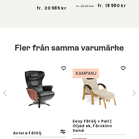
fr.
18 980 kr
fr.
26 590 kr
 kr
fr.
20 985 kr
Fler från samma varumärke
KAMPANJ
Easy Fåtölj + Pall |
Oljad ek, Fårskinn
Sand
Aviora Fåtölj
Glo