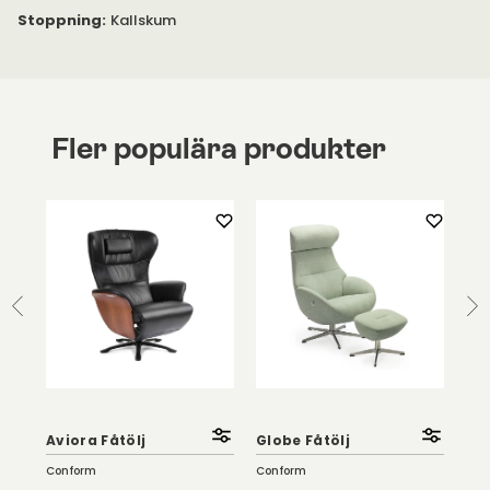
Stoppning
:
Kallskum
Fler populära produkter
Aviora Fåtölj
Globe Fåtölj
Lif
Conform
Conform
Con