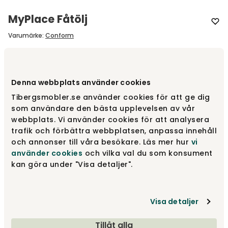
MyPlace Fåtölj
Varumärke
:
Conform
Designa själv
Denna webbplats använder cookies
Gör dina val
Tibergsmobler.se använder cookies för att ge dig
som användare den bästa upplevelsen av vår
webbplats. Vi använder cookies för att analysera
Rekommenderade tillval
trafik och förbättra webbplatsen, anpassa innehåll
Rekommenderade tillval
och annonser till våra besökare. Läs mer hur
vi
använder cookies
och vilka val du som konsument
kan göra under "Visa detaljer".
fr.
17 890 kr
Visa detaljer
Gör dina val
Tillåt alla
Fri frakt över 1.500 kr
Prisgaranti