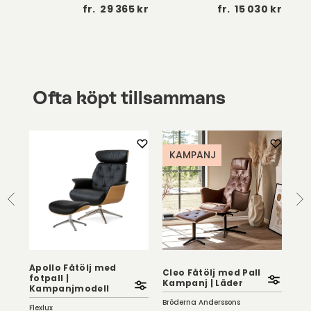
 kr
fr.
29 365 kr
fr.
15 030 kr
Ofta köpt tillsammans
KAMPANJ
K
Eas
Apollo Fåtölj med
Cleo Fåtölj med Pall
Olj
fotpall |
Kampanj | Läder
Sa
Kampanjmodell
Bröderna Anderssons
Con
Flexlux