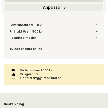
Anpassa
Leveranstid ca 6-8 v.
Fri frakt över 1 500 kr
Välj utförande via 'Gör dina val' för fraktinformation på din
Returinformation
kombination.
Du beställer produkten efter dina val och omfattas därför
inte av ångerrätten.
Visas endast online
Fri frakt över 1.500 kr
Prisgaranti
Handla tryggt med Klarna
Beskrivning