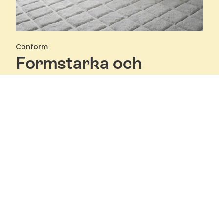
Conform
Formstarka och
bekväma fåtöljer med
funktion
Conform är stolta fåtöljmakare som designar,
utvecklar och tillverkar ett formstarkt
fåtöljsortiment som passar in i både klassiska,
tidlösa moderna hem och offentliga miljöer. En
fåtölj från Conform är inte bara bekväm, den
kombinerar funktion och skönhet - design for life.