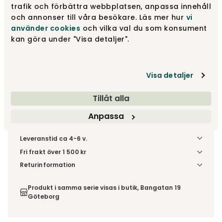
Rekommenderade tillval
trafik och förbättra webbplatsen, anpassa innehåll
och annonser till våra besökare. Läs mer hur
vi
använder cookies
och vilka val du som konsument
fr.
28 740 kr
kan göra under "Visa detaljer".
Gör dina val
Visa detaljer
Fri frakt över 1.500 kr
Prisgaranti
Tillåt alla
Anpassa
Leveranstid ca 4-6 v.
Fri frakt över 1 500 kr
Välj utförande via 'Gör dina val' för fraktinformation på din
Returinformation
kombination.
Du beställer produkten efter dina val och omfattas därför
inte av ångerrätten.
Produkt i samma serie visas i butik, Bangatan 19
Göteborg