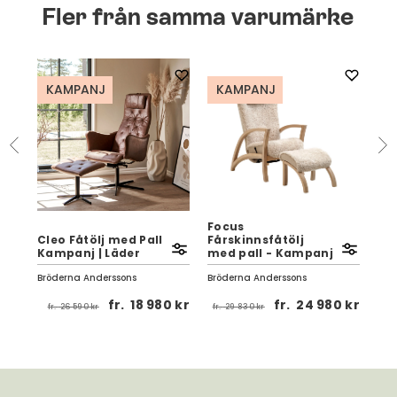
Fler från samma varumärke
KAMPANJ
KAMPANJ
Focus
Cleo Fåtölj med Pall
Fårskinnsfåtölj
Kampanj | Läder
med pall - Kampanj
Par
Bröderna Anderssons
Bröderna Anderssons
Brö
 kr
fr.
18 980 kr
fr.
24 980 kr
fr.
26 590 kr
fr.
29 830 kr