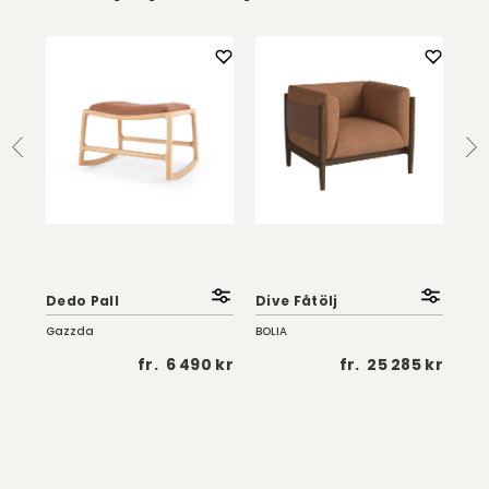
So
Fåt
Dedo Pall
Dive Fåtölj
| K
Gazzda
BOLIA
Troe
 kr
fr.
6 490 kr
fr.
25 285 kr