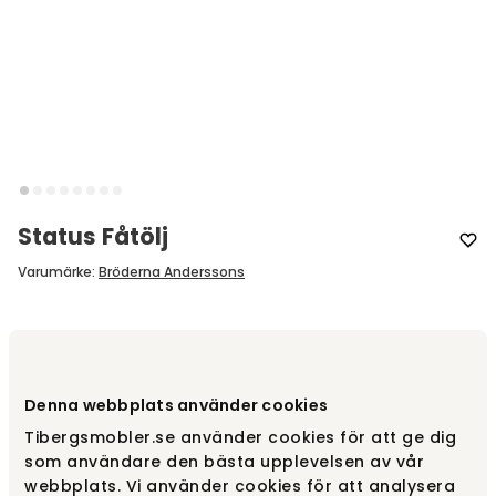
Status Fåtölj
Varumärke
:
Bröderna Anderssons
Designa själv
Gör dina val
Denna webbplats använder cookies
Tibergsmobler.se använder cookies för att ge dig
Rekommenderade tillval
som användare den bästa upplevelsen av vår
webbplats. Vi använder cookies för att analysera