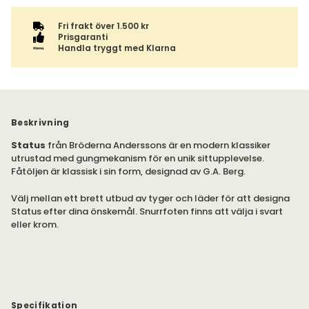
Fri frakt över 1.500 kr
Prisgaranti
Handla tryggt med Klarna
Beskrivning
Status
från Bröderna Anderssons är en modern klassiker
utrustad med gungmekanism för en unik sittupplevelse.
Fåtöljen är klassisk i sin form, designad av G.A. Berg.
Välj mellan ett brett utbud av tyger och läder för att designa
Status efter dina önskemål. Snurrfoten finns att välja i svart
eller krom.
Specifikation