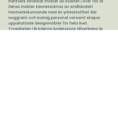
hantverk tillverkat möbler av kvalitet i över 100 år.
Deras möbler kännetecknas av småländskt
hantverkskunnande med en yrkesstolthet där
noggrann och kunnig personal varsamt skapar
uppskattade designmöbler för hela livet.
Tryggheten i Bröderna Anderssons tillverkning är
att hela produktionskedjan är placerad under eget
tak. Detta möjliggör en unik överblick och full
kontroll över produktionen från val av råmaterial till
sista sömmen vilket garanterar en högkvalitativ
sittmöbel med lång livstid.
Du vet vad du får när du väljer en fåtölj eller soffa
från Bröderna Anderssons.
Det är svårt att beskriva vad god design är, inte
sällan kan det vara en känsla som inte kan
beskrivas med ord. Bröderna Anderssons
formspråk är ett bra exempel på när design är
tilltalande över tid och kan placeras i olika miljöer.
Sittmöblerna är ärliga och förmedlar en känsla av
pondus utan att vara vare sig högljudda eller