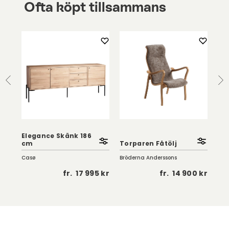
Ofta köpt tillsammans
Elegance Skänk 186
cm
Torparen Fåtölj
Kat
Casø
Bröderna Anderssons
Brö
5 kr
fr.
17 995 kr
fr.
14 900 kr