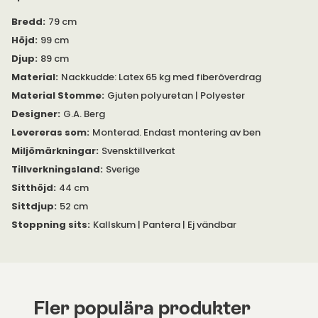
Bredd
:
79 cm
Höjd
:
99 cm
Djup
:
89 cm
Material
:
Nackkudde: Latex 65 kg med fiberöverdrag
Material Stomme
:
Gjuten polyuretan | Polyester
Designer
:
G.A. Berg
Levereras som
:
Monterad. Endast montering av ben
Miljömärkningar
:
Svensktillverkat
Tillverkningsland
:
Sverige
Sitthöjd
:
44 cm
Sittdjup
:
52 cm
Stoppning sits
:
Kallskum | Pantera | Ej vändbar
Fler populära produkter