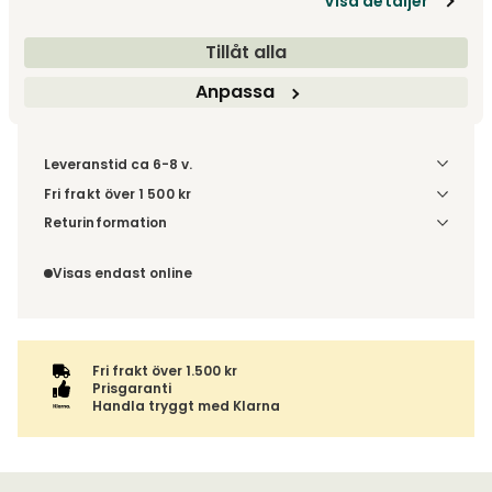
Visa detaljer
Fri frakt över 1.500 kr
Prisgaranti
Tillåt alla
Anpassa
Leveranstid ca 6-8 v.
Fri frakt över 1 500 kr
Välj utförande via 'Gör dina val' för fraktinformation på din
Returinformation
kombination.
Du beställer produkten efter dina val och omfattas därför
inte av ångerrätten.
Visas endast online
Fri frakt över 1.500 kr
Prisgaranti
Handla tryggt med Klarna