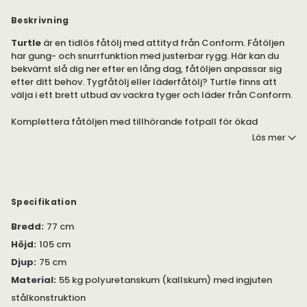
Beskrivning
Turtle
är en tidlös fåtölj med attityd från Conform. Fåtöljen
har gung- och snurrfunktion med justerbar rygg. Här kan du
bekvämt slå dig ner efter en lång dag, fåtöljen anpassar sig
efter ditt behov. Tygfåtölj eller läderfåtölj? Turtle finns att
välja i ett brett utbud av vackra tyger och läder från Conform.
Komplettera fåtöljen med tillhörande fotpall för ökad
komfort.
Läs mer
Turtle är en omtyckt designfåtölj. Fåtöljen har en justerbar
rygg och kan på så sätt anpassas efter ditt dagliga behov.
Den inbjudande sitsen men omslutande sidor skapar en privat
och trygg känsla. En utmärkt läsfåtölj för dig som önskar det
Specifikation
lilla extra.
Bredd
:
77 cm
Snurrfoten finns att välja i formgjuten aluminium eller svart
Höjd
:
105 cm
lackad aluminium.
Djup
:
75 cm
Mått: B: 52, D: 39, H: 34/38 centimeter.
Material
:
55 kg polyuretanskum (kallskum) med ingjuten
stålkonstruktion