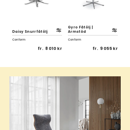
Gyro Fåtölj |
Air
Daisy Snurrfåtölj
Armstöd
fo
Conform
Conform
Con
 kr
fr.
8 010 kr
fr.
9 055 kr