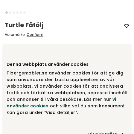
Turtle Fåtölj
Varumärke
:
Conform
Designa själv
Denna webbplats använder cookies
Gör dina val
Tibergsmobler.se använder cookies för att ge dig
som användare den bästa upplevelsen av vår
Rekommenderade tillval
webbplats. Vi använder cookies för att analysera
trafik och förbättra webbplatsen, anpassa innehåll
Rekommenderade tillval
och annonser till våra besökare. Läs mer hur
vi
använder cookies
och vilka val du som konsument
kan göra under "Visa detaljer".
fr.
12 915 kr
Gör dina val