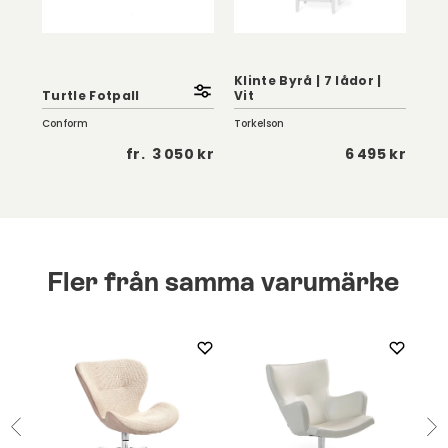
Klinte Byrå | 7 lådor |
Mel
Turtle Fotpall
Vit
Ek
Conform
Torkelson
Birg
5 kr
fr.
3 050 kr
6 495 kr
Fler från samma varumärke