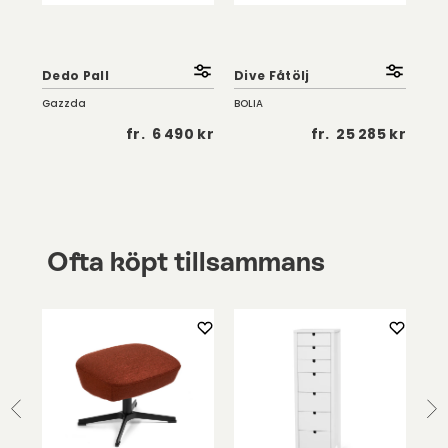
So
Fåt
Dedo Pall
Dive Fåtölj
| K
Gazzda
BOLIA
Troe
 kr
fr.
6 490 kr
fr.
25 285 kr
Ofta köpt tillsammans