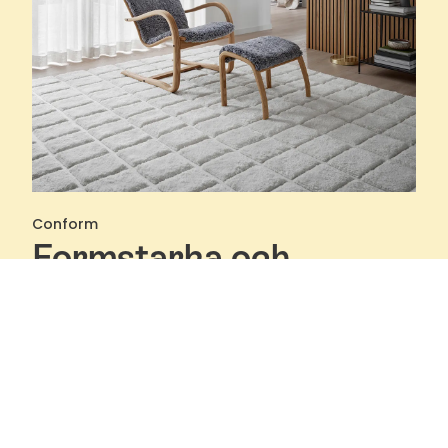
Conform
Formstarka och
bekväma fåtöljer med
funktion
Conform är stolta fåtöljmakare som designar,
utvecklar och tillverkar ett formstarkt