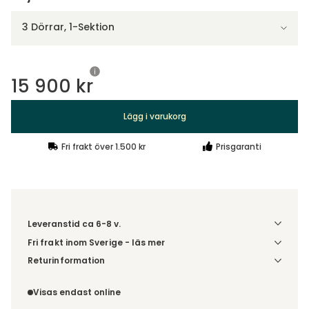
3 Dörrar, 1-Sektion
15 900 kr
Lägg i varukorg
Fri frakt över 1.500 kr
Prisgaranti
Leveranstid ca 6-8 v.
Fri frakt inom Sverige - läs mer
Denna vara skickas till din port/tomtgräns. Innan leverans
Returinformation
blir du aviserad om vilken tidpunkt leveransen beräknas.
Du beställer produkten efter dina val och omfattas därför
Beställs varan ihop med andra produkter skickas hela
inte av ångerrätten.
Visas endast online
ordern tillsammans.