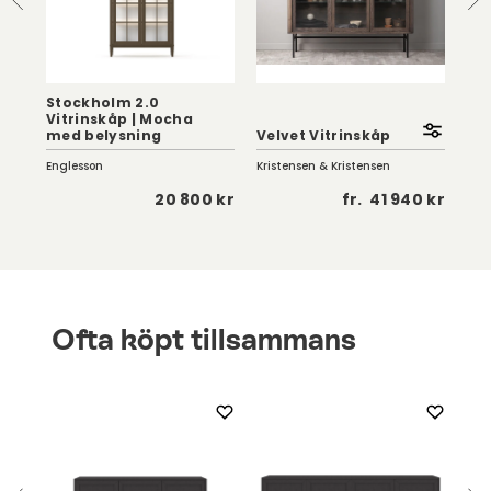
Stockholm 2.0
p
Vitrinskåp | Mocha
med belysning
Velvet Vitrinskåp
Fo
Englesson
Kristensen & Kristensen
Kris
 kr
20 800 kr
fr.
41 940 kr
Ofta köpt tillsammans