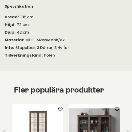
handmålad med struktur vilket ger ett stilfullt uttryck.
Specifikation
I samma serie erbjuds Edge 2.0 även som skänk, bokhylla och
Bredd
:
135 cm
matbord.
Höjd
:
72 cm
Djup
:
42 cm
Material
:
MDF | Massiv bok/ek
Info
:
Stapelbar, 3 Dörrar, 3 Hyllor
Tillverkningsland
:
Polen
Fler populära produkter