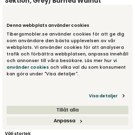
Sektion, Grey/ Burned Walnut
Varumärke
:
Englesson
Denna webbplats använder cookies
Välj färg
Grey/ Burned Walnut
Tibergsmobler.se använder cookies för att ge dig
som användare den bästa upplevelsen av vår
Grey/ Burned Walnut
15 900 kr
webbplats. Vi använder cookies för att analysera
trafik och förbättra webbplatsen, anpassa innehåll
och annonser till våra besökare. Läs mer hur
vi
använder cookies
och vilka val du som konsument
Grey
13 700 kr
kan göra under "Visa detaljer".
Visa detaljer
Black
13 700 kr
Tillåt alla
Visa fler +3
Anpassa
Välj storlek