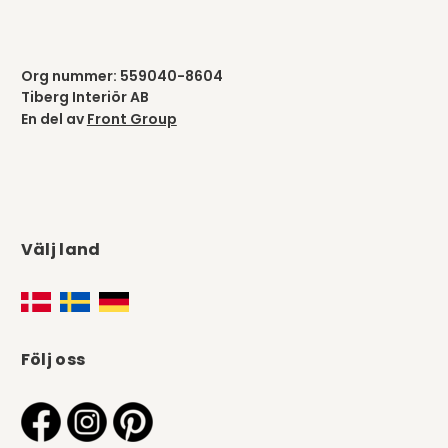
Org nummer: 559040-8604
Tiberg Interiör AB
En del av
Front Group
Välj land
Följ oss