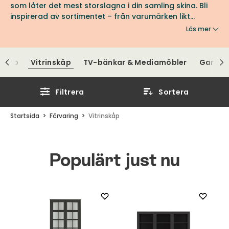
som låter det mest storslagna i din samling skina. Bli
inspirerad av sortimentet – från varumärken likt
Englesson och Rowico.
Läs mer
 skåp
Vitrinskåp
TV-bänkar & Mediamöbler
Garder
Filtrera
Sortera
Startsida
Förvaring
Vitrinskåp
Populärt just nu