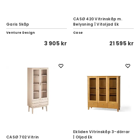
CASØ 420 Vitrinskåp m.
Garis Skåp
Belysning | Vitoljad Ek
Venture Design
Casø
3 905 kr
21 595 kr
Ekliden Vitrinskåp 3-dörrar
CASØ 702 Vitrin
| Oljad Ek