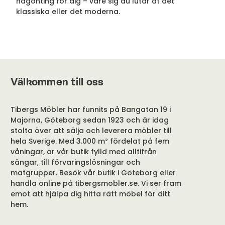
någonting för dig – vare sig du lutar åt det
klassiska eller det moderna.
Välkommen till oss
Tibergs Möbler har funnits på Bangatan 19 i
Majorna, Göteborg sedan 1923 och är idag
stolta över att sälja och leverera möbler till
hela Sverige. Med 3.000 m² fördelat på fem
våningar, är vår butik fylld med alltifrån
sängar, till förvaringslösningar och
matgrupper. Besök vår butik i Göteborg eller
handla online på tibergsmobler.se. Vi ser fram
emot att hjälpa dig hitta rätt möbel för ditt
hem.