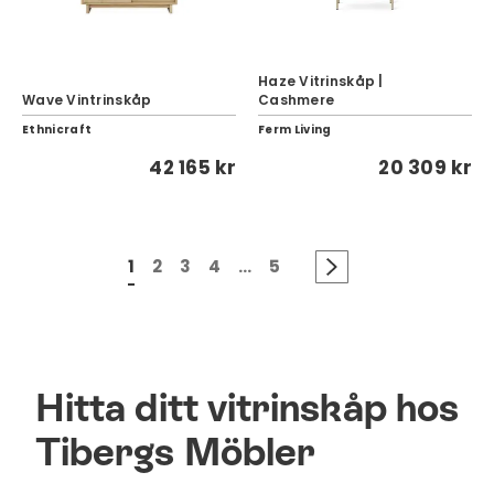
Haze Vitrinskåp |
Wave Vintrinskåp
Cashmere
Ethnicraft
Ferm Living
42 165 kr
20 309 kr
1
2
3
4
...
5
Hitta ditt vitrinskåp hos
Tibergs Möbler