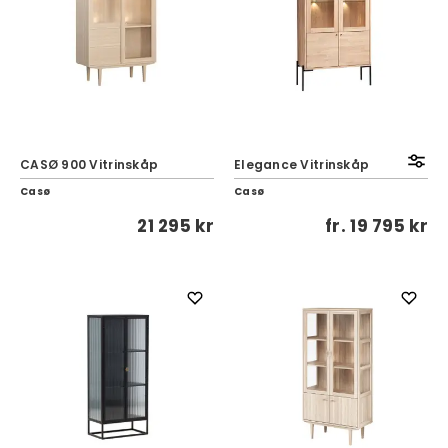
CASØ 900 Vitrinskåp
Elegance Vitrinskåp
Casø
Casø
21 295 kr
fr.
19 795 kr