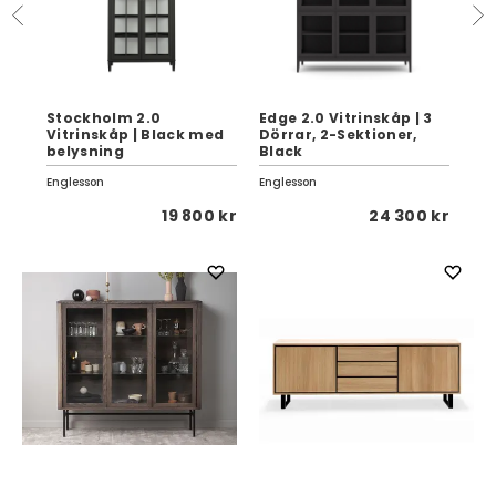
Stockholm 2.0
Edge 2.0 Vitrinskåp | 3
St
e
Vitrinskåp | Black med
Dörrar, 2-Sektioner,
Vit
belysning
Black
me
Englesson
Englesson
Eng
 kr
19 800 kr
24 300 kr