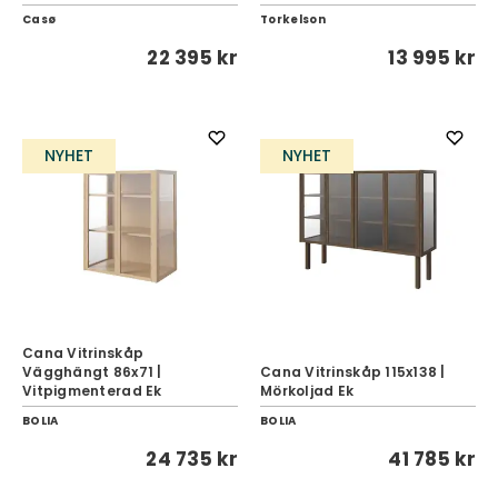
Casø
Torkelson
22 395 kr
13 995 kr
NYHET
NYHET
Cana Vitrinskåp
Vägghängt 86x71 |
Cana Vitrinskåp 115x138 |
Vitpigmenterad Ek
Mörkoljad Ek
BOLIA
BOLIA
24 735 kr
41 785 kr