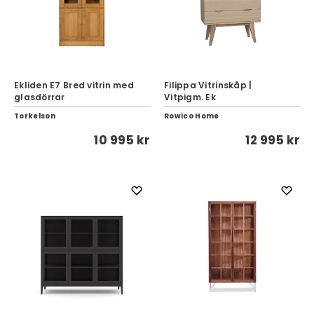
Ekliden E7 Bred vitrin med
Filippa Vitrinskåp |
glasdörrar
Vitpigm. Ek
Torkelson
Rowico Home
10 995 kr
12 995 kr