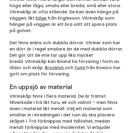
höga eller låga; smala eller breda; små eller stora.
Vitrinskåp är ofta stående. De kan även hänga på
väggen, likt
Edge
från Englesson. Vitrinskåp som
hänger på väggen är ett bra sätt att spara plats
på golvet.
Det finns enkla och dubbla dörrar. Vitriner som har
en dörr är i regel smalare än de med dubbla dörrar.
Det gör att de inte tar upp lika mycket
bredd. Vitrinskåp kan ibland ha förvaring i form av
lådor och skåp.
Brooklyn
och
Yumi
från Rowico har
gott om plats för förvaring.
En uppsjö av material
Vitrinskåp finns i flera material. De är främst
tillverkade i trä likt furu, ek och valnöt – men finns
även i material likt metall. Välj ett material som
smälter in i inredningen i det rum du ska placera
skåpet i. Trä förknippas med tidlöshet, medan
metall förknippas med modernitet. Vi erbjuder