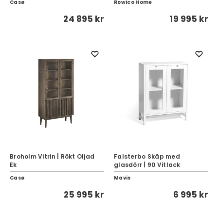
Casø
Rowico Home
24 895 kr
19 995 kr
Broholm Vitrin | Rökt Oljad
Falsterbo Skåp med
Ek
glasdörr | 90 Vitlack
Casø
Mavis
25 995 kr
6 995 kr