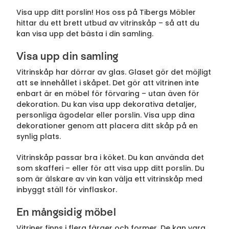
Visa upp ditt porslin! Hos oss på Tibergs Möbler
hittar du ett brett utbud av vitrinskåp – så att du
kan visa upp det bästa i din samling.
Visa upp din samling
Vitrinskåp har dörrar av glas. Glaset gör det möjligt
att se innehållet i skåpet. Det gör att vitrinen inte
enbart är en möbel för förvaring – utan även för
dekoration. Du kan visa upp dekorativa detaljer,
personliga ägodelar eller porslin. Visa upp dina
dekorationer genom att placera ditt skåp på en
synlig plats.
Vitrinskåp passar bra i köket. Du kan använda det
som skafferi – eller för att visa upp ditt porslin. Du
som är älskare av vin kan välja ett vitrinskåp med
inbyggt ställ för vinflaskor.
En mångsidig möbel
Vitriner finns i flera färger och former. De kan vara