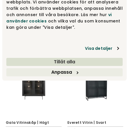
webbplats. Vi använder cookies för att analysera
trafik och förbättra webbplatsen, anpassa innehåll
Hazelton Sideboard Brun
och annonser till våra besökare. Läs mer hur
vi
Ek
CASØ 701 Vitrin | Vitoljad Ek
använder cookies
och vilka val du som konsument
Rowico Home
Casø
kan göra under "Visa detaljer".
9 995 kr
27 395 kr
Visa detaljer
Tillåt alla
Anpassa
Gala Vitrinskåp | Högt
Everett Vitrin | Svart