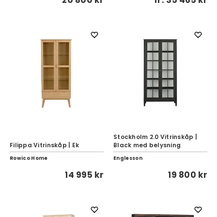
20 800 kr
fr.
35 465 kr
Stockholm 2.0 Vitrinskåp |
Filippa Vitrinskåp | Ek
Black med belysning
Rowico Home
Englesson
14 995 kr
19 800 kr