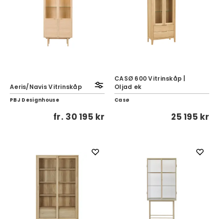
CASØ 600 Vitrinskåp |
Aeris/Navis Vitrinskåp
Oljad ek
PBJ Designhouse
Casø
fr.
30 195 kr
25 195 kr