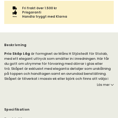
Beskrivning
Prio Skåp Låg
är formgivet av Måns H Stjöstedt för Stolab,
med ett elegant uttryck som smälter in i inredningen. Här får
du gott om utrymme för förvaring med dörrar i glas eller
trä. Skåpet är exklusivt med eleganta detaljer som urskålning
på toppen och handtagen samt en avrundad benställning.
Skåpet är tillverkat i massiv ek eller björk och finns att välja i
flera ytbehandlingar.
Läs mer
Du kan välja bland ett brett utbud av ytbehandlingar på Prio,
för att passa dig och din inredning. Skåpet finns även att välja i
utvalda kulörer.
Specifikation
Skåpet Prio är formgivet av Måns H. Sjöstedt/Yellon för Stolab.
Bredd
:
90 cm
Skåpet är en del av serien med samma namn, som består av
förvaringsmöbler i massivt trä. Skåpet finns även i hög modell.
Höjd
:
80 cm
Djup
:
39 cm
Material
:
Massiv ek | Glas