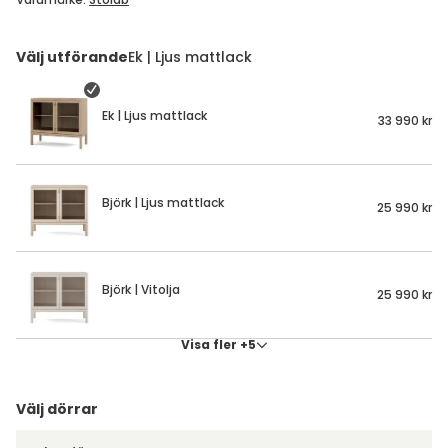
Denna webbplats använder cookies
Ek | Ljus mattlack
33 990 kr
Tibergsmobler.se använder cookies för att ge dig
som användare den bästa upplevelsen av vår
webbplats. Vi använder cookies för att analysera
trafik och förbättra webbplatsen, anpassa innehåll
Björk | Ljus mattlack
25 990 kr
och annonser till våra besökare. Läs mer hur
vi
använder cookies
och vilka val du som konsument
kan göra under "Visa detaljer".
Björk | Vitolja
25 990 kr
Visa detaljer
Visa fler +5
Tillåt alla
Välj dörrar
Anpassa
Glasdörrar