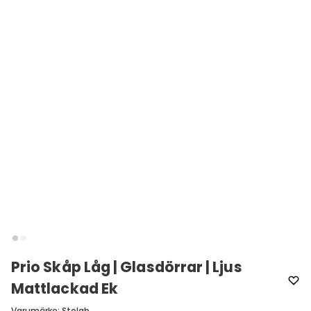
Prio Skåp Låg | Glasdörrar | Ljus
Mattlackad Ek
Varumärke
:
Stolab
Välj utförande
Ek | Ljus mattlack