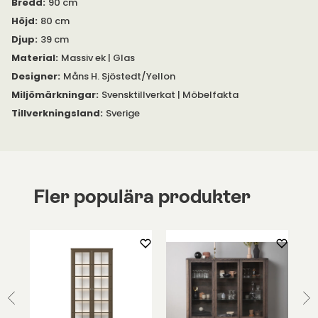
Designer
:
Måns H. Sjöstedt/Yellon
Miljömärkningar
:
Svensktillverkat | Möbelfakta
Tillverkningsland
:
Sverige
Fler populära produkter
Stockholm 2.0
Vitrinskåp | Mocha
Ekl