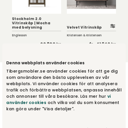
med belysning
Velvet Vitrinskåp
dör
Englesson
Kristensen & Kristensen
Tor
 kr
20 800 kr
fr.
41 940 kr
Ofta köpt tillsammans
KAMPANJ
 |