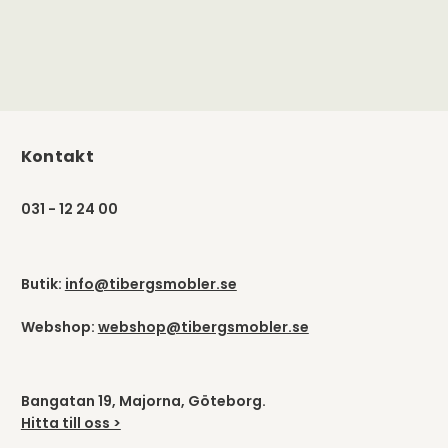
Kontakt
031 - 12 24 00
Butik:
info@tibergsmobler.se
Webshop:
webshop@tibergsmobler.se
Bangatan 19, Majorna, Göteborg.
Hitta till oss >
Org nummer: 559040-8604