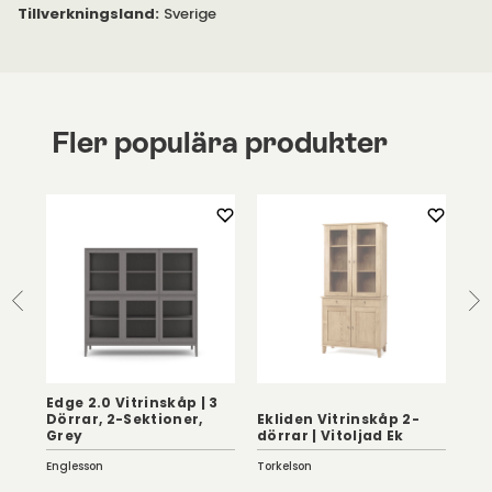
Tillverkningsland
:
Sverige
Fler populära produkter
Edge 2.0 Vitrinskåp | 3
p
Dörrar, 2-Sektioner,
Ekliden Vitrinskåp 2-
Fa
Grey
dörrar | Vitoljad Ek
gla
Englesson
Torkelson
Mav