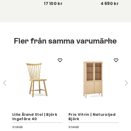
 kr
17 100 kr
4 690 kr
Fler från samma varumärke
Pri
Lilla Åland Stol | Björk
Prio Vitrin | Naturoljad
Trä
Ingefära 40
Björk
Bj
Stolab
Stolab
Sto