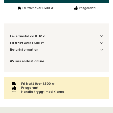
Fri frakt över 1.500 kr
Prisgaranti
Leveranstid ca 8-10 v.
Fri frakt över 1 500 kr
Välj utförande via 'Gör dina val' för fraktinformation på din
Returinformation
kombination.
Du beställer produkten efter dina val och omfattas därför
inte av ångerrätten.
Visas endast online
Fri frakt över 1.500 kr
Prisgaranti
Handla tryggt med Klarna