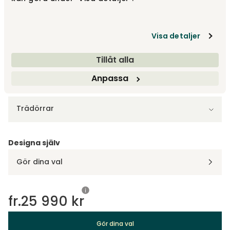
Björk | Vitolja
25 990 kr
Visa detaljer
Visa fler +5
Tillåt alla
Anpassa
Välj dörrar
Trädörrar
Designa själv
Gör dina val
fr.
25 990 kr
Gör dina val