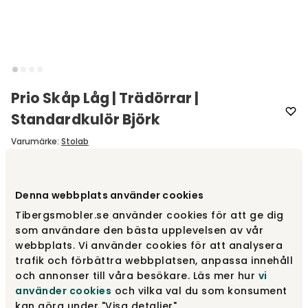
Prio Skåp Låg | Trädörrar |
Standardkulör Björk
Varumärke
:
Stolab
Välj utförande
Björk | Standardkulör
Denna webbplats använder cookies
Tibergsmobler.se använder cookies för att ge dig
Björk | Standardkulör
fr.
25 990 kr
som användare den bästa upplevelsen av vår
webbplats. Vi använder cookies för att analysera
trafik och förbättra webbplatsen, anpassa innehåll
och annonser till våra besökare. Läs mer hur
vi
Björk | Naturolja
25 990 kr
använder cookies
och vilka val du som konsument
kan göra under "Visa detaljer".