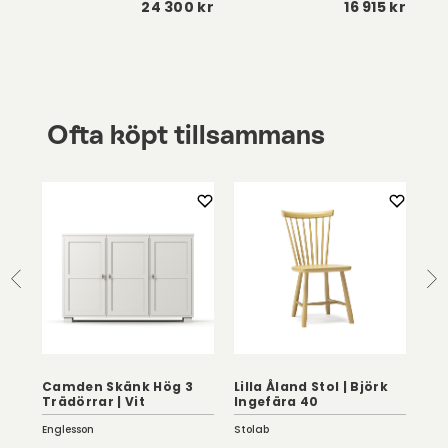
 kr
24 300 kr
16 915 kr
Ofta köpt tillsammans
Camden Skänk Hög 3
Lilla Åland Stol | Björk
Gyr
Trädörrar | Vit
Ingefära 40
Ar
Englesson
Stolab
Con