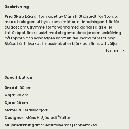
Beskrivning
Prio Skåp Låg
är formgivet av Måns H Stjöstedt för Stolab,
med ett elegant uttryck som smälter in i inredningen. Här får
du gott om utrymme för förvaring med dörrar i glas eller
trä. Skåpet är exklusivt med eleganta detaljer som urskålning
på toppen och handtagen samt en avrundad benställning.
Skåpet är tillverkat i massiv ek eller björk och finns att välja i
flera ytbehandlingar.
Läs mer
Du kan välja bland ett brett utbud av ytbehandlingar på Prio,
för att passa dig och din inredning. Skåpet finns även att välja i
utvalda kulörer.
Specifikation
Skåpet Prio är formgivet av Måns H. Sjöstedt/Yellon för Stolab.
Bredd
:
90 cm
Skåpet är en del av serien med samma namn, som består av
förvaringsmöbler i massivt trä. Skåpet finns även i hög modell.
Höjd
:
80 cm
Djup
:
39 cm
Material
:
Massiv björk
Designer
:
Måns H. Sjöstedt/Yellon
Miljömärkningar
:
Svensktillverkat | Möbelfakta