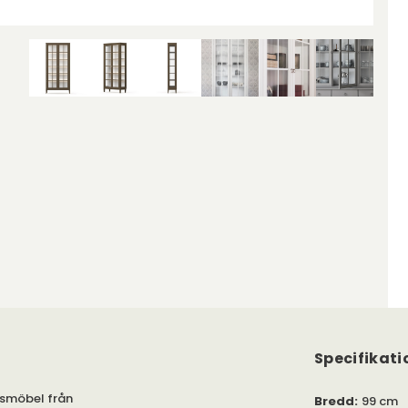
Specifikati
gsmöbel från
Bredd
:
99 cm