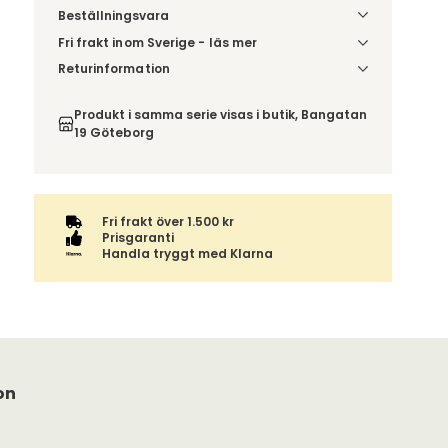
Beställningsvara
Fri frakt inom Sverige - läs mer
Denna vara skickas till din port/tomtgräns. Innan
Returinformation
leverans blir du aviserad om vilken tidpunkt
Du beställer produkten efter dina val och
leveransen beräknas. Beställs varan ihop med
omfattas därför inte av ångerrätten.
Produkt i samma serie visas i butik, Bangatan
andra produkter skickas hela ordern tillsammans.
19 Göteborg
Fri frakt över 1.500 kr
Prisgaranti
Handla tryggt med Klarna
on