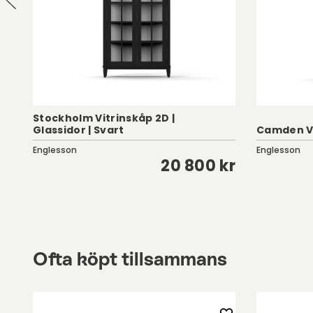
Stockholm Vitrinskåp 2D |
Glassidor | Svart
Camden Vit
Englesson
Englesson
kr
20 800 kr
Ofta köpt tillsammans