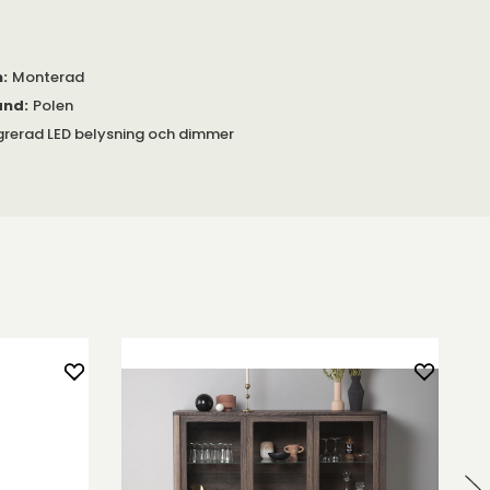
m
:
Monterad
and
:
Polen
grerad LED belysning och dimmer