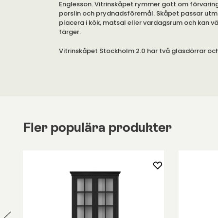
Englesson. Vitrinskåpet rymmer gott om förvaring
porslin och prydnadsföremål. Skåpet passar utm
placera i kök, matsal eller vardagsrum och kan väl
färger.
Vitrinskåpet Stockholm 2.0 har två glasdörrar och 
glas. Skåpet har fem hyllplan.
Stockholm 2.0 är en ny och nättare modell av En
klassiska möbelserie Stockholm. Serien består av e
hantverk med nya detaljer i form av smalare ben
spårningar istället för tre, dörrar med mindre ma
och tunnare bordsskiva.
Fler populära produkter
Max vikt/ hylla 5 kg.