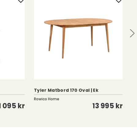
Tyler Matbord 170 Oval | Ek
We
Rowico Home
Ro
1 095 kr
13 995 kr