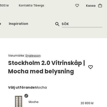
.500 kr
Kontakta Tibergs
Kassa
e
Inspiration
Varumärke
:
Englesson
Stockholm 2.0 Vitrinskåp |
Mocha med belysning
Välj utförande
Mocha
Mocha
20 800 kr