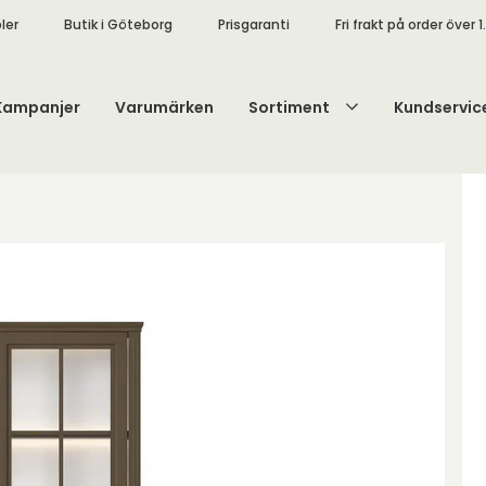
ler
Butik i Göteborg
Prisgaranti
Fri frakt på order över 1
Kampanjer
Varumärken
Sortiment
Kundservic