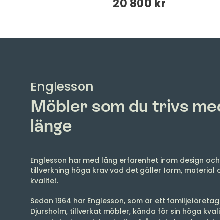
kr
20 800 kr
Englesson
Möbler som du trivs me
länge
Englesson har med lång erfarenhet inom design oc
tillverkning höga krav vad det gäller form, material 
kvalitet.
Sedan 1964 har Englesson, som är ett familjeföretag 
Djursholm, tillverkat möbler, kända för sin höga kval