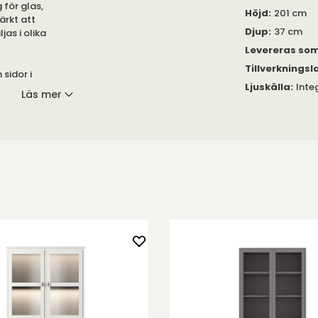
 för glas,
Höjd
:
201 cm
ärkt att
Djup
:
37 cm
jas i olika
Levereras so
Tillverkningsl
sidor i
Ljuskälla
:
Inte
Läs mer
glessons
tt traditionellt
 med två
rkerade speglar