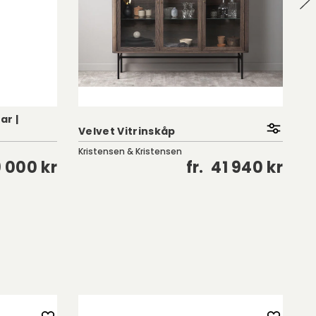
ar |
Velvet Vitrinskåp
F
Kristensen & Kristensen
Kr
9 000 kr
fr.
41 940 kr