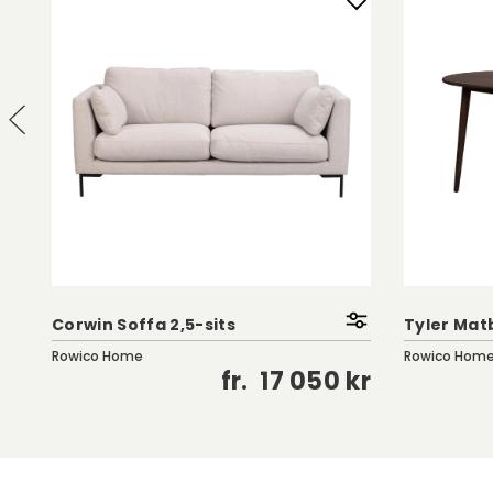
Corwin Soffa 2,5-sits
Tyler Matb
Rowico Home
Rowico Hom
kr
fr.
17 050 kr