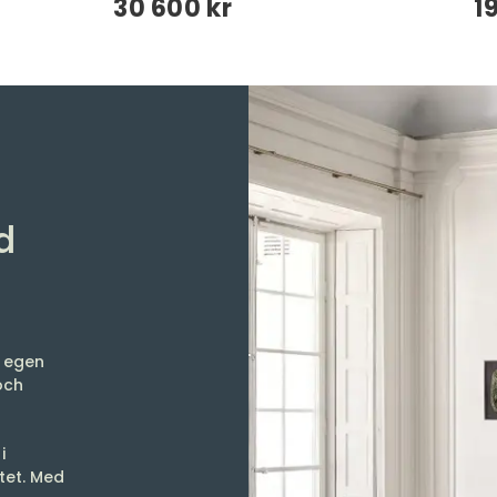
30 600 kr
1
d
h egen
och
i
itet. Med